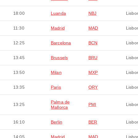
18:00
Luanda
NBJ
Lisbo
11:30
Madrid
MAD
Lisbo
12:25
Barcelona
BCN
Lisbo
13:45
Brussels
BRU
Lisbo
13:50
Milan
MXP
Lisbo
13:35
Paris
ORY
Lisbo
Palma de
13:25
PMI
Lisbo
Mallorca
16:10
Berlin
BER
Lisbo
14:05
Madrid
MAD
Lisbo