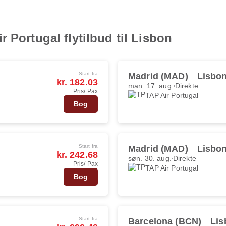
 Portugal flytilbud til Lisbon
Start fra
Madrid (MAD)
Lisbon
kr. 182.03
man. 17. aug.
Direkte
Pris/ Pax
TAP Air Portugal
Bog
Start fra
Madrid (MAD)
Lisbon
kr. 242.68
søn. 30. aug.
Direkte
Pris/ Pax
TAP Air Portugal
Bog
Start fra
Barcelona (BCN)
Lis