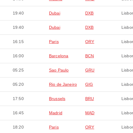
19:40
Dubai
DXB
Lisbo
19:40
Dubai
DXB
Lisbo
16:15
Paris
ORY
Lisbo
16:00
Barcelona
BCN
Lisbo
05:25
Sao Paulo
GRU
Lisbo
05:20
Rio de Janeiro
GIG
Lisbo
17:50
Brussels
BRU
Lisbo
16:45
Madrid
MAD
Lisbo
18:20
Paris
ORY
Lisbo