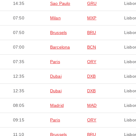
14:35
Sao Paulo
GRU
Lisbo
07:50
Milan
MXP
Lisbo
07:50
Brussels
BRU
Lisbo
07:00
Barcelona
BCN
Lisbo
07:35
Paris
ORY
Lisbo
12:35
Dubai
DXB
Lisbo
12:35
Dubai
DXB
Lisbo
08:05
Madrid
MAD
Lisbo
09:15
Paris
ORY
Lisbo
11:10
Brussels
BRU
Lisbo