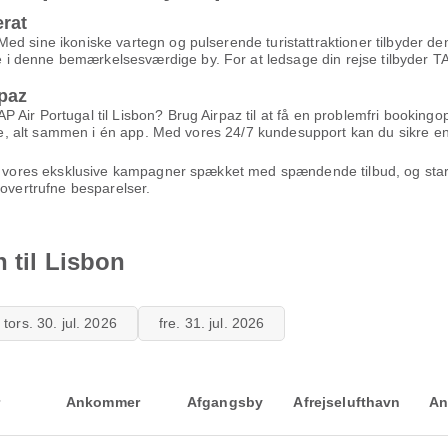
rat
d sine ikoniske vartegn og pulserende turistattraktioner tilbyder den
denne bemærkelsesværdige by. For at ledsage din rejse tilbyder TAP A
paz
Air Portugal til Lisbon? Brug Airpaz til at få en problemfri bookingop
ejse, alt sammen i én app. Med vores 24/7 kundesupport kan du sikre en
nyt vores eksklusive kampagner spækket med spændende tilbud, og star
uovertrufne besparelser.
n til Lisbon
tors. 30. jul. 2026
fre. 31. jul. 2026
Ankommer
Afgangsby
Afrejselufthavn
An