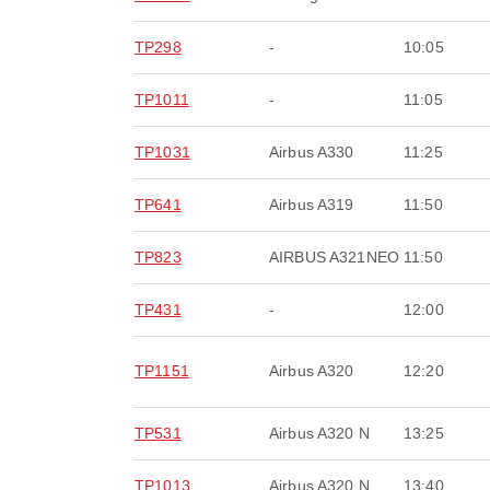
TP298
-
10:05
TP1011
-
11:05
TP1031
Airbus A330
11:25
TP641
Airbus A319
11:50
TP823
AIRBUS A321NEO
11:50
TP431
-
12:00
TP1151
Airbus A320
12:20
TP531
Airbus A320 N
13:25
TP1013
Airbus A320 N
13:40