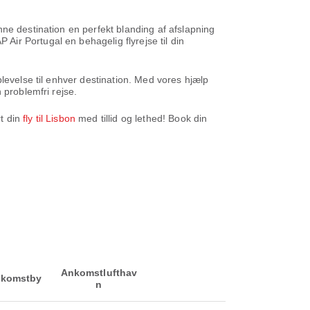
ne destination en perfekt blanding af afslapning
ir Portugal en behagelig flyrejse til din
levelse til enhver destination. Med vores hjælp
 problemfri rejse.
t din
fly til Lisbon
med tillid og lethed! Book din
Ankomstlufthav
komstby
n