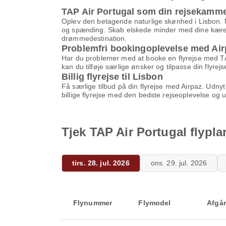
TAP Air Portugal som din rejsekamme
Oplev den betagende naturlige skønhed i Lisbon. Me
og spænding. Skab elskede minder med dine kære i 
drømmedestination.
Problemfri bookingoplevelse med Air
Har du problemer med at booke en flyrejse med TAP 
kan du tilføje særlige ønsker og tilpasse din flyr
Billig flyrejse til Lisbon
Få særlige tilbud på din flyrejse med Airpaz. Ud
billige flyrejse med den bedste rejseoplevelse og 
Tjek TAP Air Portugal flypla
tirs. 28. jul. 2026
ons. 29. jul. 2026
Flynummer
Flymodel
Afgår