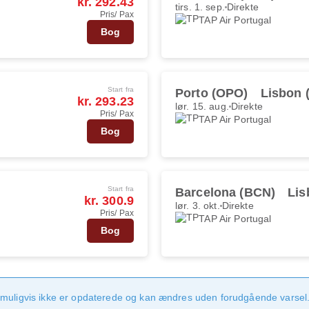
kr. 292.43
tirs. 1. sep.
Direkte
Pris/ Pax
TAP Air Portugal
Bog
Start fra
Porto (OPO)
Lisbon 
kr. 293.23
lør. 15. aug.
Direkte
Pris/ Pax
TAP Air Portugal
Bog
Start fra
Barcelona (BCN)
Lis
kr. 300.9
lør. 3. okt.
Direkte
Pris/ Pax
TAP Air Portugal
Bog
 muligvis ikke er opdaterede og kan ændres uden forudgående varsel.