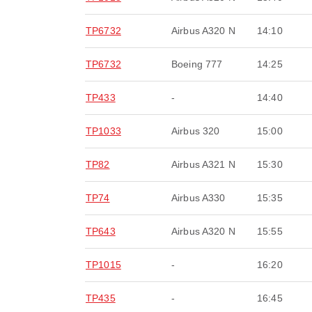
TP6732
Airbus A320 N
14:10
TP6732
Boeing 777
14:25
TP433
-
14:40
TP1033
Airbus 320
15:00
TP82
Airbus A321 N
15:30
TP74
Airbus A330
15:35
TP643
Airbus A320 N
15:55
TP1015
-
16:20
TP435
-
16:45