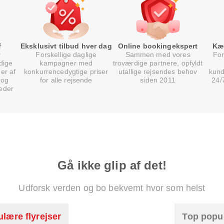
f
Eksklusivt tilbud hver dag
Online bookingekspert
Kæ
Forskellige daglige
Sammen med vores
For
dige
kampagner med
troværdige partnere, opfyldt
er af
konkurrencedygtige priser
utallige rejsendes behov
kund
 og
for alle rejsende
siden 2011
24/
eder
Gå ikke glip af det!
Udforsk verden og bo bekvemt hvor som helst
lære flyrejser
Top popu