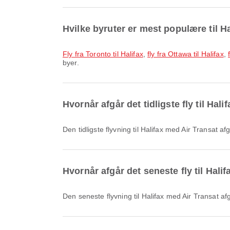
Hvilke byruter er mest populære til H
fly fra Toronto til Halifax
,
fly fra Ottawa til Halifax
,
byer.
Hvornår afgår det tidligste fly til Hal
Den tidligste flyvning til Halifax med Air Transa
Hvornår afgår det seneste fly til Hali
Den seneste flyvning til Halifax med Air Transat 