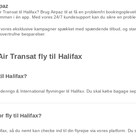
paz
Transat til Halifax? Brug Airpaz til at få en problemfri bookingopleve
t sammen i én app. Med vores 24/7 kundesupport kan du sikre en problem
nyt vores eksklusive kampagner spækket med spændende tilbud, og star
uovertrufne besparelser.
r Transat fly til Halifax
til Halifax?
Indenrigs & International flyvninger til Halifax. Du skal købe bagage se
 fly til Halifax?