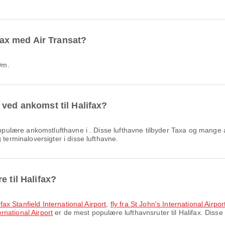
ifax med Air Transat?
40m.
 ved ankomst til Halifax?
ulære ankomstlufthavne i . Disse lufthavne tilbyder Taxa og mange and
 terminaloversigter i disse lufthavne.
e til Halifax?
ifax Stanfield International Airport
,
fly fra St John's International Airport
ernational Airport
er de mest populære lufthavnsruter til Halifax. Disse 