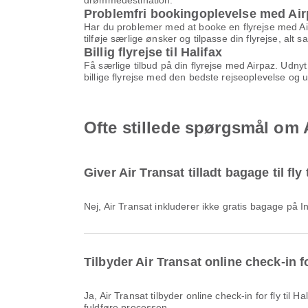
drømmedestination.
Problemfri bookingoplevelse med Air
Har du problemer med at booke en flyrejse med Air 
tilføje særlige ønsker og tilpasse din flyrejse, al
Billig flyrejse til Halifax
Få særlige tilbud på din flyrejse med Airpaz. Ud
billige flyrejse med den bedste rejseoplevelse og 
Ofte stillede spørgsmål om Ai
Giver Air Transat tilladt bagage til fly 
Nej, Air Transat inkluderer ikke gratis bagage på 
Tilbyder Air Transat online check-in for
Ja, Air Transat tilbyder online check-in for fly til Halifax, så du nemt kan checke ind til din flyrejse via vores platform. Du skal blot følge instruktionerne på Airpaz for at
fuldføre processen.