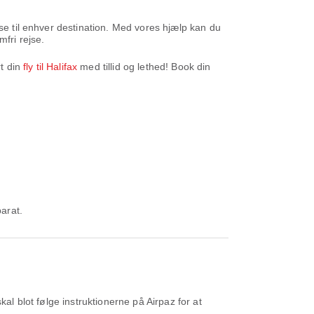
lse til enhver destination. Med vores hjælp kan du
fri rejse.
t din
fly til Halifax
med tillid og lethed! Book din
parat.