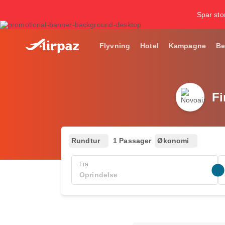
Spar stor
Flyvning
Hotel
Kampagne
Be
Fi
Rundtur
1 Passager
Økonomi
Fra