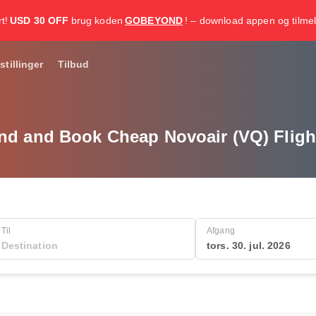
t!
USD 30 OFF
brug koden
GOBEYOND
! – download appen og tilmel
stillinger
Tilbud
nd and Book Cheap Novoair (VQ) Fligh
Til
Afgang
tors. 30. jul. 2026