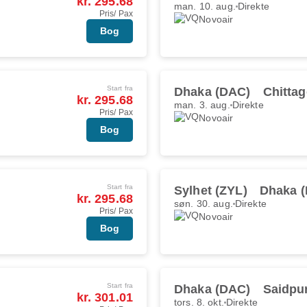
kr. 295.68
man. 10. aug.
Direkte
Pris/ Pax
Novoair
Bog
Start fra
Dhaka (DAC)
Chitta
kr. 295.68
man. 3. aug.
Direkte
Pris/ Pax
Novoair
Bog
Start fra
Sylhet (ZYL)
Dhaka 
kr. 295.68
søn. 30. aug.
Direkte
Pris/ Pax
Novoair
Bog
Start fra
Dhaka (DAC)
Saidpu
kr. 301.01
tors. 8. okt.
Direkte