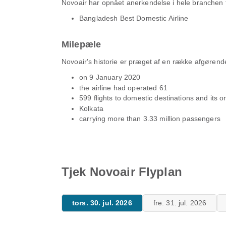
Novoair har opnået anerkendelse i hele branchen f
Bangladesh Best Domestic Airline
Milepæle
Novoair's historie er præget af en række afgørend
on 9 January 2020
the airline had operated 61
599 flights to domestic destinations and its on
Kolkata
carrying more than 3.33 million passengers
Tjek Novoair Flyplan
tors. 30. jul. 2026
fre. 31. jul. 2026