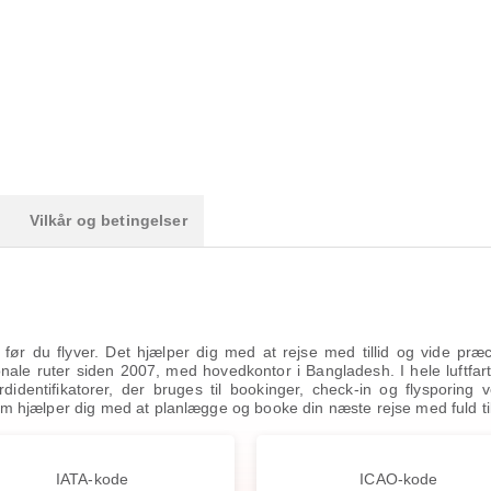
Vilkår og betingelser
e, før du flyver. Det hjælper dig med at rejse med tillid og vide præ
ionale ruter siden 2007, med hovedkontor i Bangladesh. I hele luftfar
entifikatorer, der bruges til bookinger, check-in og flysporing v
 som hjælper dig med at planlægge og booke din næste rejse med fuld til
IATA-kode
ICAO-kode