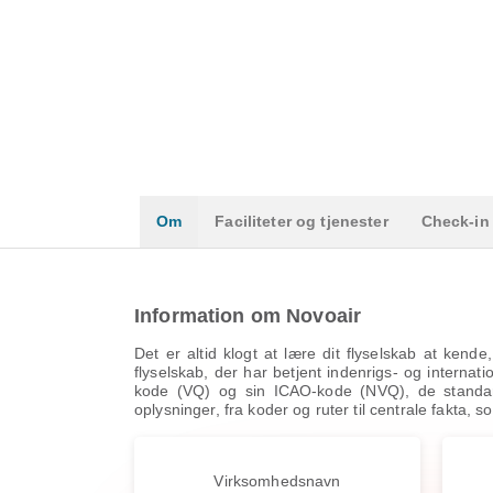
Om
Faciliteter og tjenester
Check-in
Information om Novoair
Det er altid klogt at lære dit flyselskab at kend
flyselskab, der har betjent indenrigs- og internat
kode (VQ) og sin ICAO-kode (NVQ), de standardid
oplysninger, fra koder og ruter til centrale fakta,
Virksomhedsnavn