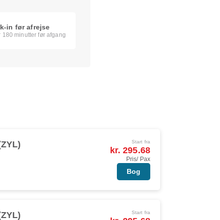
-in før afrejse
r 180 minutter før afgang
Start fra
(ZYL)
kr. 295.68
Pris/ Pax
Bog
Start fra
(ZYL)