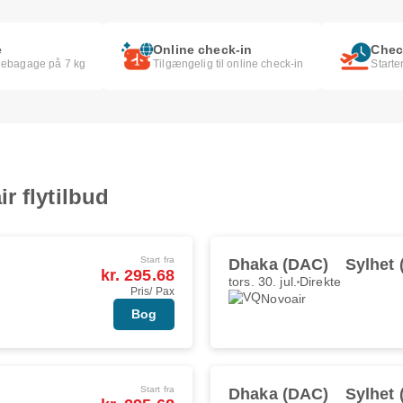
e
Online check-in
Check
binebagage på 7 kg
Tilgængelig til online check-in
Starte
r flytilbud
Start fra
Dhaka (DAC)
Sylhet 
kr. 295.68
tors. 30. jul.
Direkte
Pris/ Pax
Novoair
Bog
Start fra
Dhaka (DAC)
Sylhet 