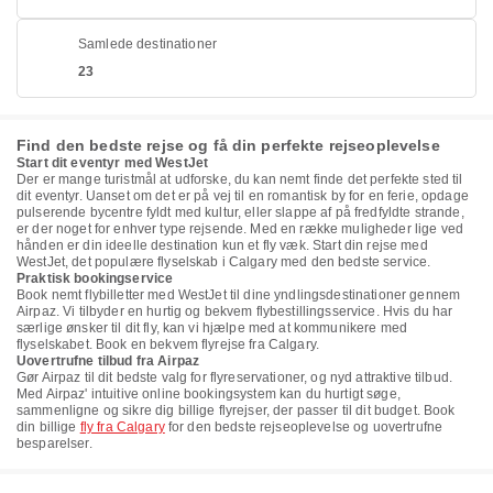
Samlede destinationer
23
Find den bedste rejse og få din perfekte rejseoplevelse
Start dit eventyr med WestJet
Der er mange turistmål at udforske, du kan nemt finde det perfekte sted til
dit eventyr. Uanset om det er på vej til en romantisk by for en ferie, opdage
pulserende bycentre fyldt med kultur, eller slappe af på fredfyldte strande,
er der noget for enhver type rejsende. Med en række muligheder lige ved
hånden er din ideelle destination kun et fly væk. Start din rejse med
WestJet, det populære flyselskab i Calgary med den bedste service.
Praktisk bookingservice
Book nemt flybilletter med WestJet til dine yndlingsdestinationer gennem
Airpaz. Vi tilbyder en hurtig og bekvem flybestillingsservice. Hvis du har
særlige ønsker til dit fly, kan vi hjælpe med at kommunikere med
flyselskabet. Book en bekvem flyrejse fra Calgary.
Uovertrufne tilbud fra Airpaz
Gør Airpaz til dit bedste valg for flyreservationer, og nyd attraktive tilbud.
Med Airpaz' intuitive online bookingsystem kan du hurtigt søge,
sammenligne og sikre dig billige flyrejser, der passer til dit budget. Book
din billige
fly fra Calgary
for den bedste rejseoplevelse og uovertrufne
besparelser.