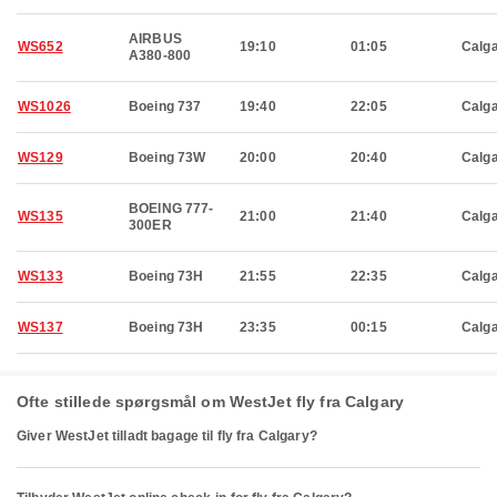
AIRBUS
WS652
19:10
01:05
Calg
A380-800
WS1026
Boeing 737
19:40
22:05
Calg
WS129
Boeing 73W
20:00
20:40
Calg
BOEING 777-
WS135
21:00
21:40
Calg
300ER
WS133
Boeing 73H
21:55
22:35
Calg
WS137
Boeing 73H
23:35
00:15
Calg
Ofte stillede spørgsmål om WestJet fly fra Calgary
Giver WestJet tilladt bagage til fly fra Calgary?