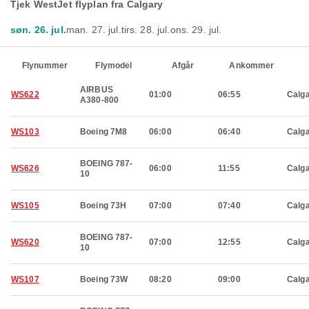
Tjek WestJet flyplan fra Calgary
søn. 26. jul.
man. 27. jul.
tirs. 28. jul.
ons. 29. jul.
Flynummer
Flymodel
Afgår
Ankommer
AIRBUS
WS622
01:00
06:55
Calg
A380-800
WS103
Boeing 7M8
06:00
06:40
Calg
BOEING 787-
WS626
06:00
11:55
Calg
10
WS105
Boeing 73H
07:00
07:40
Calg
BOEING 787-
WS620
07:00
12:55
Calg
10
WS107
Boeing 73W
08:20
09:00
Calg