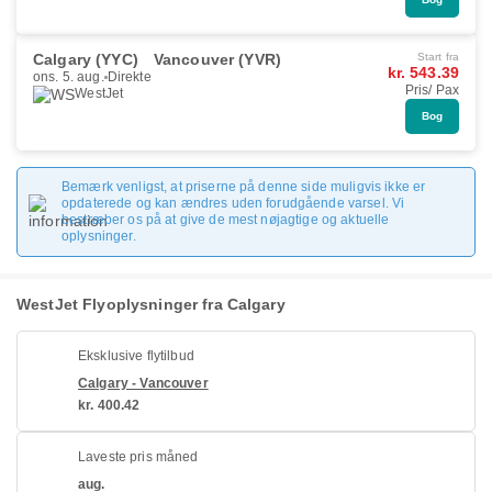
Calgary (YYC)
Vancouver (YVR)
Start fra
kr. 543.39
ons. 5. aug.
Direkte
Pris/ Pax
WestJet
Bog
Bemærk venligst, at priserne på denne side muligvis ikke er
opdaterede og kan ændres uden forudgående varsel. Vi
bestræber os på at give de mest nøjagtige og aktuelle
oplysninger.
WestJet Flyoplysninger fra Calgary
Eksklusive flytilbud
Calgary - Vancouver
kr. 400.42
Laveste pris måned
aug.