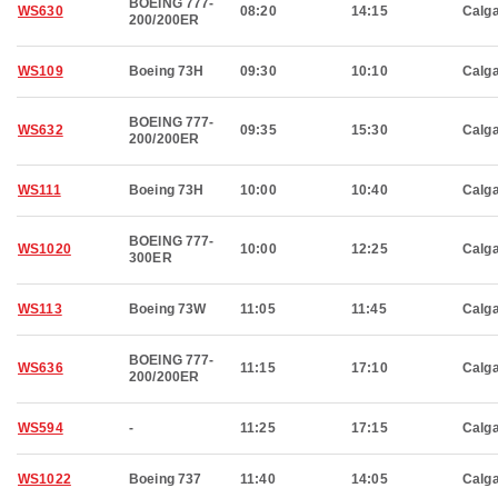
BOEING 777-
WS630
08:20
14:15
Calg
200/200ER
WS109
Boeing 73H
09:30
10:10
Calg
BOEING 777-
WS632
09:35
15:30
Calg
200/200ER
WS111
Boeing 73H
10:00
10:40
Calg
BOEING 777-
WS1020
10:00
12:25
Calg
300ER
WS113
Boeing 73W
11:05
11:45
Calg
BOEING 777-
WS636
11:15
17:10
Calg
200/200ER
WS594
-
11:25
17:15
Calg
WS1022
Boeing 737
11:40
14:05
Calg