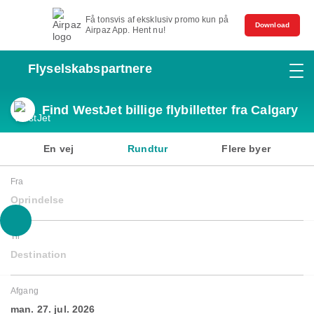
Få tonsvis af eksklusiv promo kun på
Download
Airpaz App. Hent nu!
Flyselskabspartnere
Find WestJet billige flybilletter fra Calgary
En vej
Rundtur
Flere byer
Fra
Oprindelse
Til
Destination
Afgang
man. 27. jul. 2026