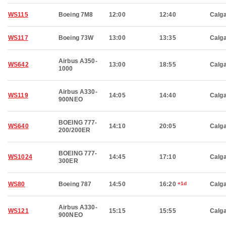
WS115
Boeing 7M8
12:00
12:40
Calg
WS117
Boeing 73W
13:00
13:35
Calg
Airbus A350-
WS642
13:00
18:55
Calg
1000
Airbus A330-
WS119
14:05
14:40
Calg
900NEO
BOEING 777-
WS640
14:10
20:05
Calg
200/200ER
BOEING 777-
WS1024
14:45
17:10
Calg
300ER
WS80
Boeing 787
14:50
16:20
+1d
Calg
Airbus A330-
WS121
15:15
15:55
Calg
900NEO