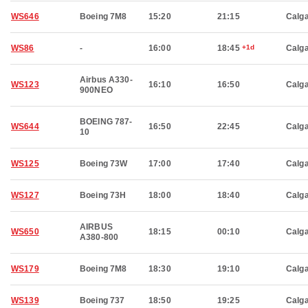
WS646
Boeing 7M8
15:20
21:15
Calg
WS86
-
16:00
18:45
+1d
Calg
Airbus A330-
WS123
16:10
16:50
Calg
900NEO
BOEING 787-
WS644
16:50
22:45
Calg
10
WS125
Boeing 73W
17:00
17:40
Calg
WS127
Boeing 73H
18:00
18:40
Calg
AIRBUS
WS650
18:15
00:10
Calg
A380-800
WS179
Boeing 7M8
18:30
19:10
Calg
WS139
Boeing 737
18:50
19:25
Calg