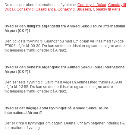
De mest populære internationale flyruter er
Conakry til Dakar
,
Conakry til
Dubai
,
Conakry til Casablanca
,
Conakry til Brussels
,
Conakry til Paris
Hvad er den tidligste afgangstid fra Ahmed Sekou Toure International
Airport (CKY)?
Den tidligste flyvning til Guangzhou med Ethiopian Airlines med flykode
ET606 afgår kl. 00:30. Du kan se denne tidsplan og sammenligne andre
tilgængelige flymuligheder på Airpaz.
Hvad er den seneste afgangstid fra Ahmed Sekou Toure International
Airport (CKY)?
Den seneste flyvning til Cairo med Aegean Airlines med flykode A3930
afgår kl. 23:55. Du kan se denne tidsplan og sammenligne andre
tilgængelige flymuligheder på Airpaz.
Hvad er det daglige antal flyvninger på Ahmed Sekou Toure
International Airport?
Der er cirka 0 flyvninger om dagen. Denne lufthavn betjener Indenrigs &
International-flyvning.