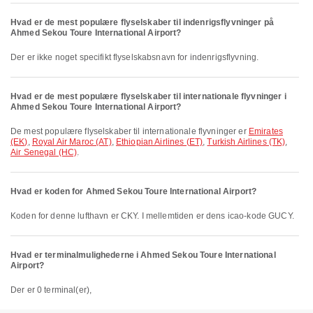
Hvad er de mest populære flyselskaber til indenrigsflyvninger på
Ahmed Sekou Toure International Airport?
Der er ikke noget specifikt flyselskabsnavn for indenrigsflyvning.
Hvad er de mest populære flyselskaber til internationale flyvninger i
Ahmed Sekou Toure International Airport?
De mest populære flyselskaber til internationale flyvninger er
Emirates
(EK)
,
Royal Air Maroc (AT)
,
Ethiopian Airlines (ET)
,
Turkish Airlines (TK)
,
Air Senegal (HC)
.
Hvad er koden for Ahmed Sekou Toure International Airport?
Koden for denne lufthavn er CKY. I mellemtiden er dens icao-kode GUCY.
Hvad er terminalmulighederne i Ahmed Sekou Toure International
Airport?
Der er 0 terminal(er),