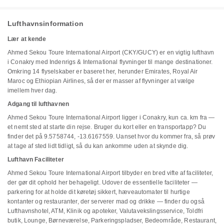
Lufthavnsinformation
Lær at kende
Ahmed Sekou Toure International Airport (CKY/GUCY) er en vigtig lufthavn
i Conakry med Indenrigs & International flyvninger til mange destinationer.
Omkring 14 flyselskaber er baseret her, herunder Emirates, Royal Air
Maroc og Ethiopian Airlines, så der er masser af flyvninger at vælge
imellem hver dag.
Adgang til lufthavnen
Ahmed Sekou Toure International Airport ligger i Conakry, kun ca. km fra —
et nemt sted at starte din rejse. Bruger du kort eller en transportapp? Du
finder det på 9.5758744, -13.6167559. Uanset hvor du kommer fra, så prøv
at tage af sted lidt tidligt, så du kan ankomme uden at skynde dig.
Lufthavn Faciliteter
Ahmed Sekou Toure International Airport tilbyder en bred vifte af faciliteter,
der gør dit ophold her behageligt. Udover de essentielle faciliteter —
parkering for at holde dit køretøj sikkert, hæveautomater til hurtige
kontanter og restauranter, der serverer mad og drikke — finder du også
Lufthavnshotel, ATM, Klinik og apoteker, Valutavekslingsservice, Toldfri
butik, Lounge, Børneværelse, Parkeringspladser, Bedeområde, Restaurant,