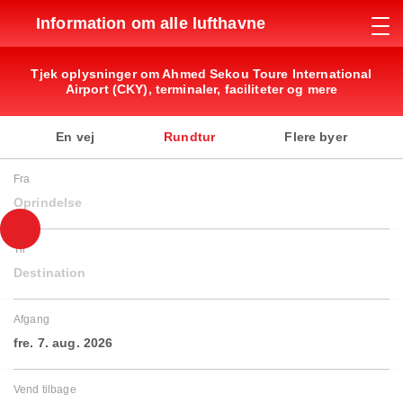
Information om alle lufthavne
Tjek oplysninger om Ahmed Sekou Toure International
Airport (CKY), terminaler, faciliteter og mere
En vej
Rundtur
Flere byer
Fra
Oprindelse
Til
Destination
Afgang
fre. 7. aug. 2026
Vend tilbage