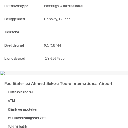
Lufthavnstype
Indenrigs & International
Beliggenhed
Conakry, Guinea
Tidszone
Breddegrad
9.5758744
Længdegrad
-13.6167559
Faciliteter på Ahmed Sekou Toure International Airport
Lufthavnshotel
ATM
Klinik og apoteker
Valutavekslingsservice
Toldfri butik