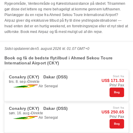
Rygeområde, Venteområde og Kørestolsassistance på stedet. Tilsammen
gør disse det lettere og mere behageligt at komme gennem lufthavnen.
Planlægger du en rejse fra Ahmed Sekou Toure International Airport?
Airpaz giver dig eksklusive tilbud på fly til dine yndlingsdestinationer —
hvad enten det er en hurtig weekend, en forretningsrejse eller et nyt sted at
udforske. Book med Airpaz og få mest muligt ud af din rejse.
Sidst opdateret den
5. august 2026 kl. 01.07 GMT+0
Book og få de bedste flytilbud i Ahmed Sekou Toure
International Airport (CKY)
Conakry (CKY)
Dakar (DSS)
Start fra
US$ 171.53
tirs. 8. sep.
Direkte
Pris/ Pax
Air Senegal
Bog
Conakry (CKY)
Dakar (DSS)
Start fra
US$ 250.65
søn. 16. aug.
Direkte
Pris/ Pax
Air Senegal
Bog