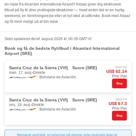
en rejse fra Alcantari International Airport? Airpaz giver dig eksklusive
tilbud på fly til dine yndlingsdestinationer — hvad enten det er en hurtig
weekend, en forretningsrejse eller et nyt sted at udforske. Book med Airpaz
og få mest muligt ud af din rejse.
Sidst opdateret den
4. august 2026 kl. 00.09 GMT+0
Book og få de bedste flytilbud i Alcantari International
Airport (SRE)
Santa Cruz de la Sierra (VVI)
Sucre (SRE)
Start fra
US$ 62.14
man. 17. aug.
Direkte
Pris/ Pax
Boliviana de Aviación
Bog
Santa Cruz de la Sierra (VVI)
Sucre (SRE)
Start fra
US$ 67.3
ons. 19. aug.
Direkte
Pris/ Pax
Boliviana de Aviación
Bog
Bemærk venligst, at priserne på denne side muligvis ikke er