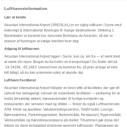
Lufthavnsinformation
Lær at kende
Alcantari International Airport (SRE/SLAL) er en vigtig lufthavn i Sucre med
Indenrigs & International flyvninger til mange destinationer. Omkring 1
flyselskaber er baseret her, herunder Boliviana de Aviación, så der er
masser af flyvninger at vælge imellem hver dag.
Adgang til lufthavnen
Alcantari International Airport ligger i Sucre, kun ca. km fra — et nemt sted
at starte din rejse. Bruger du kort eller en transportapp? Du finder det på
-19.24248, -65.1483. Uanset hvor du kommer fra, så prøv at tage af sted
lidt tidligt, så du kan ankomme uden at skynde dig.
Lufthavn Faciliteter
Alcantari International Airport tilbyder en bred vifte af faciliteter, der gør dit
ophold her behageligt. Udover de essentielle faciliteter — parkering for at
holde dit køretøj sikkert, hæveautomater til hurtige kontanter og
restauranter, der serverer mad og drikke — finder du også Lufthavnshotel,
ATM, Klinik og apoteker, Valutavekslingsservice, Toldfri butik, Lounge,
Børneværelse, Parkeringspladser, Bedeområde, Restaurant, Rygeområde,
Venteområde og Kørestolsassistance på stedet. Tilsammen gør disse det
lettere og mere behageligt at komme gennem lufthavnen. Planlægger du