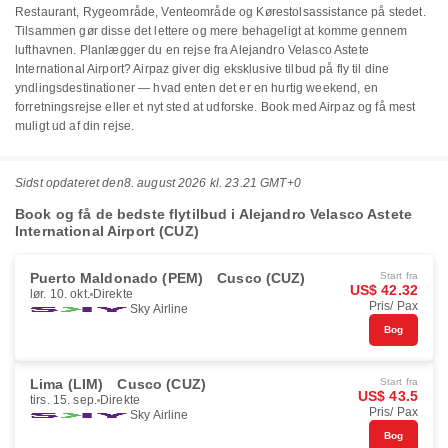
Restaurant, Rygeområde, Venteområde og Kørestolsassistance på stedet.
Tilsammen gør disse det lettere og mere behageligt at komme gennem
lufthavnen. Planlægger du en rejse fra Alejandro Velasco Astete
International Airport? Airpaz giver dig eksklusive tilbud på fly til dine
yndlingsdestinationer — hvad enten det er en hurtig weekend, en
forretningsrejse eller et nyt sted at udforske. Book med Airpaz og få mest
muligt ud af din rejse.
Sidst opdateret den
8. august 2026 kl. 23.21 GMT+0
Book og få de bedste flytilbud i Alejandro Velasco Astete
International Airport (CUZ)
Puerto Maldonado (PEM)
Cusco (CUZ)
Start fra
US$ 42.32
lør. 10. okt.
Direkte
Pris/ Pax
Sky Airline
Bog
Lima (LIM)
Cusco (CUZ)
Start fra
US$ 43.5
tirs. 15. sep.
Direkte
Pris/ Pax
Sky Airline
Bog