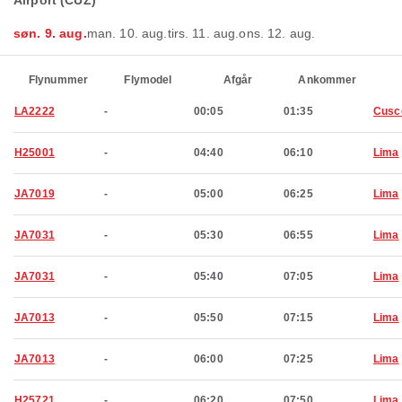
Airport (CUZ)
søn. 9. aug.
man. 10. aug.
tirs. 11. aug.
ons. 12. aug.
Flynummer
Flymodel
Afgår
Ankommer
LA2222
-
00:05
01:35
Cusc
H25001
-
04:40
06:10
Lima
JA7019
-
05:00
06:25
Lima
JA7031
-
05:30
06:55
Lima
JA7031
-
05:40
07:05
Lima
JA7013
-
05:50
07:15
Lima
JA7013
-
06:00
07:25
Lima
H25721
-
06:20
07:50
Lima