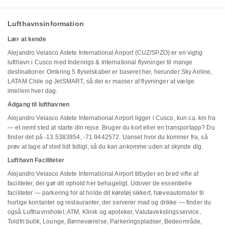
Lufthavnsinformation
Lær at kende
Alejandro Velasco Astete International Airport (CUZ/SPZO) er en vigtig
lufthavn i Cusco med Indenrigs & International flyvninger til mange
destinationer. Omkring 5 flyselskaber er baseret her, herunder Sky Airline,
LATAM Chile og JetSMART, så der er masser af flyvninger at vælge
imellem hver dag.
Adgang til lufthavnen
Alejandro Velasco Astete International Airport ligger i Cusco, kun ca. km fra
— et nemt sted at starte din rejse. Bruger du kort eller en transportapp? Du
finder det på -13.5383854, -71.9442572. Uanset hvor du kommer fra, så
prøv at tage af sted lidt tidligt, så du kan ankomme uden at skynde dig.
Lufthavn Faciliteter
Alejandro Velasco Astete International Airport tilbyder en bred vifte af
faciliteter, der gør dit ophold her behageligt. Udover de essentielle
faciliteter — parkering for at holde dit køretøj sikkert, hæveautomater til
hurtige kontanter og restauranter, der serverer mad og drikke — finder du
også Lufthavnshotel, ATM, Klinik og apoteker, Valutavekslingsservice,
Toldfri butik, Lounge, Børneværelse, Parkeringspladser, Bedeområde,