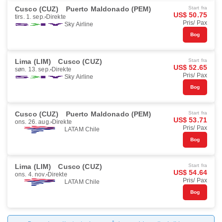
Cusco (CUZ)
Puerto Maldonado (PEM)
Start fra
US$ 50.75
tirs. 1. sep.
Direkte
Pris/ Pax
Sky Airline
Bog
Lima (LIM)
Cusco (CUZ)
Start fra
US$ 52.65
søn. 13. sep.
Direkte
Pris/ Pax
Sky Airline
Bog
Cusco (CUZ)
Puerto Maldonado (PEM)
Start fra
US$ 53.71
ons. 26. aug.
Direkte
Pris/ Pax
LATAM Chile
Bog
Lima (LIM)
Cusco (CUZ)
Start fra
US$ 54.64
ons. 4. nov.
Direkte
Pris/ Pax
LATAM Chile
Bog