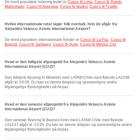
De mest populære indenrigsruter er
Cusco til Lima
,
Cusco til Puerto
Maldonado
,
Cusco til Arequipa
,
Cusco til Iquitos
,
Cusco til Trujillo
Hvilke internationale ruter tager folk normalt, hvis de afgår fra
Alejandro Velasco Astete International Airport?
De mest populære internationale flyruter er
Cusco til La Paz
,
Cusco til
Bogotá
,
Cusco til Santiago
,
Cusco til Quito
,
Cusco til Mexico City
Hvad er den tidligste afgangstid fra Alejandro Velasco Astete
International Airport (CUZ)?
Den tidligste flyvning til Medellín med LATAM Chile med flykode LA2398
afgår kl. 00:05. Du kan se denne tidsplan og sammenligne andre
tilgængelige flymuligheder på Airpaz.
Hvad er den seneste afgangstid fra Alejandro Velasco Astete
International Airport (CUZ)?
Den seneste flyvning til Buenos Aires med LATAM Chile med flykode
LA1437 afgår kl. 23:55. Du kan se denne tidsplan og sammenligne andre
tilgængelige flymuligheder på Airpaz.