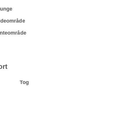
unge
deområde
nteområde
ort
Tog