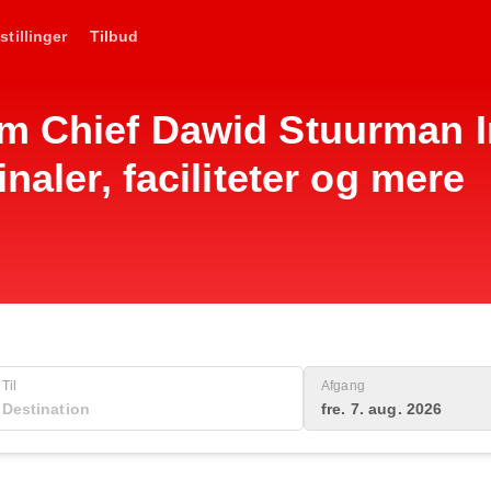
stillinger
Tilbud
m Chief Dawid Stuurman I
inaler, faciliteter og mere
Til
Afgang
fre. 7. aug. 2026