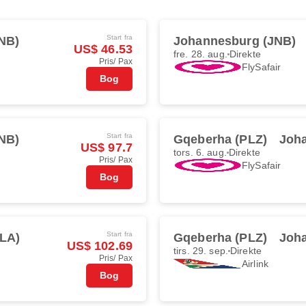
Start fra
NB)
Johannesburg (JNB)
US$ 46.53
fre. 28. aug.
Direkte
Pris/ Pax
FlySafair
Bog
Start fra
NB)
Gqeberha (PLZ)
Joh
US$ 97.7
tors. 6. aug.
Direkte
Pris/ Pax
FlySafair
Bog
Start fra
LA)
Gqeberha (PLZ)
Joh
US$ 102.69
tirs. 29. sep.
Direkte
Pris/ Pax
Airlink
Bog