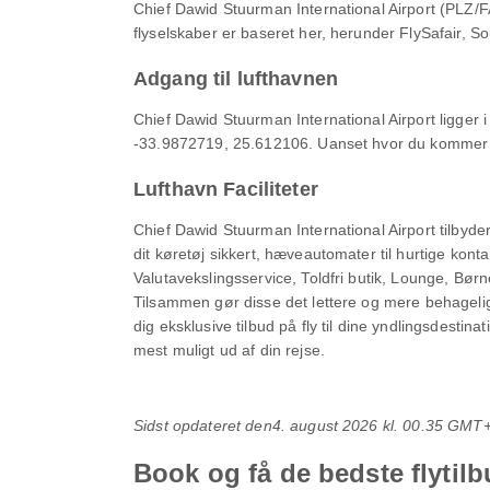
Chief Dawid Stuurman International Airport (PLZ/FA
flyselskaber er baseret her, herunder FlySafair, So
Adgang til lufthavnen
Chief Dawid Stuurman International Airport ligger 
-33.9872719, 25.612106. Uanset hvor du kommer fra
Lufthavn Faciliteter
Chief Dawid Stuurman International Airport tilbyder 
dit køretøj sikkert, hæveautomater til hurtige kon
Valutavekslingsservice, Toldfri butik, Lounge, B
Tilsammen gør disse det lettere og mere behageli
dig eksklusive tilbud på fly til dine yndlingsdesti
mest muligt ud af din rejse.
Sidst opdateret den
4. august 2026 kl. 00.35 GMT
Book og få de bedste flytilb