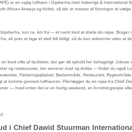
PE) er en vigtig lufthavn i Gqeberha med Indenrigs & International fl
uth African Airways og Airlink, så der er masser af flyvninger at vælg
i Gqeberha, kun ca. km fra — et nemt sted at starte din rejse. Bruger 
, så prøv at tage af sted lidt tidligt, så du kan ankomme uden at sk
en bred vifte af faciliteter, der gør dit ophold her behageligt. Udover d
tanter og restauranter, der serverer mad og drikke — finder du også Lu
ørneværelse, Parkeringspladser, Bedeområde, Restaurant, Rygeområde
gt at komme gennem lufthavnen. Planlægger du en rejse fra Chief Dawi
nationer — hvad enten det er en hurtig weekend, en forretningsrejse ell
+0
ud i Chief Dawid Stuurman Internationa