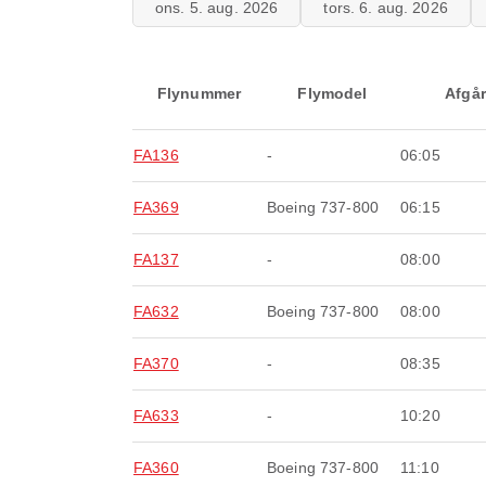
ons. 5. aug. 2026
tors. 6. aug. 2026
Flynummer
Flymodel
Afgår
FA136
-
06:05
FA369
Boeing 737-800
06:15
FA137
-
08:00
FA632
Boeing 737-800
08:00
FA370
-
08:35
FA633
-
10:20
FA360
Boeing 737-800
11:10