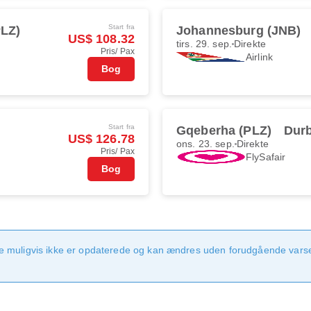
Start fra
PLZ)
Johannesburg (JNB)
US$ 108.32
tirs. 29. sep.
Direkte
Pris/ Pax
Airlink
Bog
Start fra
Gqeberha (PLZ)
Dur
US$ 126.78
ons. 23. sep.
Direkte
Pris/ Pax
FlySafair
Bog
e muligvis ikke er opdaterede og kan ændres uden forudgående varsel