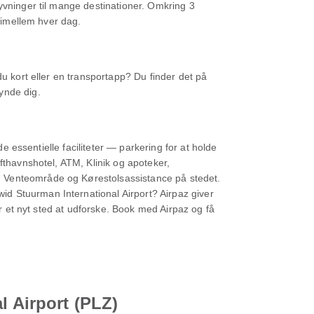
yvninger til mange destinationer. Omkring 3
e imellem hver dag.
du kort eller en transportapp? Du finder det på
ynde dig.
e essentielle faciliteter — parkering for at holde
fthavnshotel, ATM, Klinik og apoteker,
, Venteområde og Kørestolsassistance på stedet.
d Stuurman International Airport? Airpaz giver
er et nyt sted at udforske. Book med Airpaz og få
l Airport (PLZ)