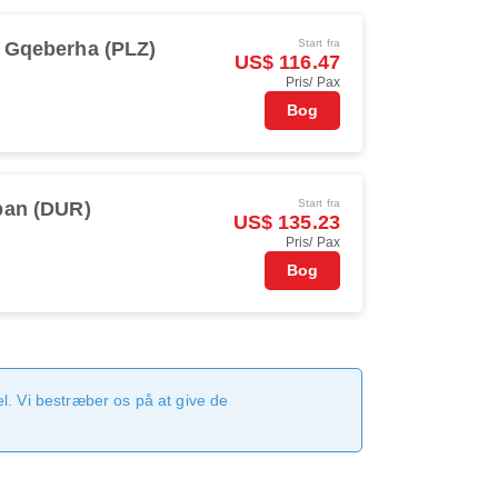
Start fra
Gqeberha (PLZ)
US$ 116.47
Pris/ Pax
Bog
Start fra
ban (DUR)
US$ 135.23
Pris/ Pax
Bog
. Vi bestræber os på at give de