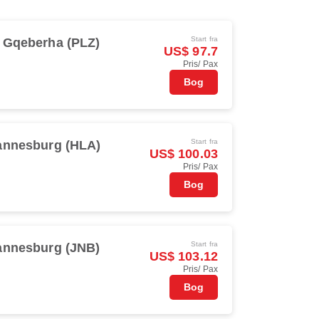
Start fra
Gqeberha (PLZ)
US$ 97.7
Pris/ Pax
Bog
Start fra
annesburg (HLA)
US$ 100.03
Pris/ Pax
Bog
Start fra
annesburg (JNB)
US$ 103.12
Pris/ Pax
Bog