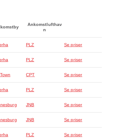
Ankomstlufthav
komstby
n
erha
PLZ
Se priser
erha
PLZ
Se priser
 Town
CPT
Se priser
erha
PLZ
Se priser
nesburg
JNB
Se priser
nesburg
JNB
Se priser
erha
PLZ
Se priser