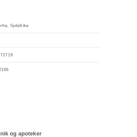
rha, Sydafrika
872719
2106
inik og apoteker