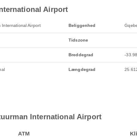
ternational Airport
International Airport
Beliggenhed
Gqebe
Tidszone
Breddegrad
-33.9
nal
Længdegrad
25.61
tuurman International Airport
ATM
Kl