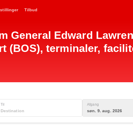
stillinger
Tilbud
om General Edward Lawre
rt (BOS), terminaler, facili
Til
Afgang
søn. 9. aug. 2026