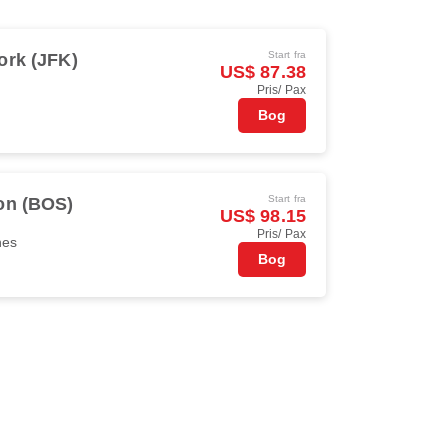
Start fra
ork (JFK)
US$ 87.38
Pris/ Pax
Bog
Start fra
on (BOS)
US$ 98.15
Pris/ Pax
nes
Bog