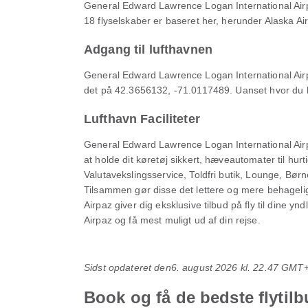
General Edward Lawrence Logan International Airpo
18 flyselskaber er baseret her, herunder Alaska Airl
Adgang til lufthavnen
General Edward Lawrence Logan International Airpor
det på 42.3656132, -71.0117489. Uanset hvor du ko
Lufthavn Faciliteter
General Edward Lawrence Logan International Airport
at holde dit køretøj sikkert, hæveautomater til hu
Valutavekslingsservice, Toldfri butik, Lounge, B
Tilsammen gør disse det lettere og mere behageli
Airpaz giver dig eksklusive tilbud på fly til dine 
Airpaz og få mest muligt ud af din rejse.
Sidst opdateret den
6. august 2026 kl. 22.47 GMT
Book og få de bedste flytil