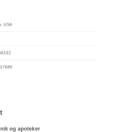
n, USA
56132
117489
t
inik og apoteker