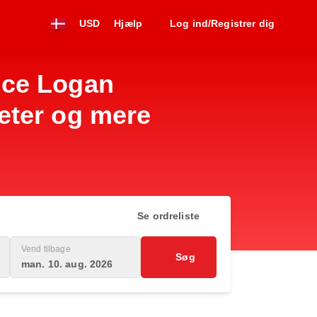
USD
Hjælp
Log ind/Registrer dig
nce Logan
teter og mere
Se ordreliste
Vend tilbage
Søg
man. 10. aug. 2026