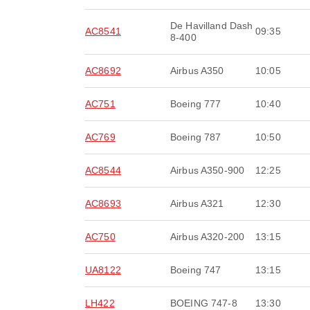
De Havilland Dash
AC8541
09:35
8-400
AC8692
Airbus A350
10:05
AC751
Boeing 777
10:40
AC769
Boeing 787
10:50
AC8544
Airbus A350-900
12:25
AC8693
Airbus A321
12:30
AC750
Airbus A320-200
13:15
UA8122
Boeing 747
13:15
LH422
BOEING 747-8
13:30