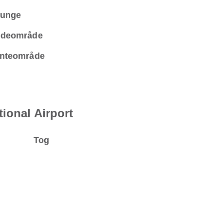
unge
deområde
nteområde
ional Airport
Tog