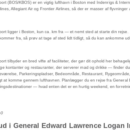
rt (BOS/KBOS) er en vigtig lufthavn i Boston med Indenrigs & Interna
ines, Allegiant Air og Frontier Airlines, så der er masser af flyvninge
t ligger i Boston, kun ca. km fra — et nemt sted at starte din rejse. 
mmer fra, så prøv at tage af sted lidt tidligt, så du kan ankomme ud
 tilbyder en bred vifte af faciliteter, der gør dit ophold her behagelig
rtige kontanter og restauranter, der serverer mad og drikke — finder d
ørneværelse, Parkeringspladser, Bedeområde, Restaurant, Rygeområde
gt at komme gennem lufthavnen. Planlægger du en rejse fra General 
yndlingsdestinationer — hvad enten det er en hurtig weekend, en forretn
+0
bud i General Edward Lawrence Logan I