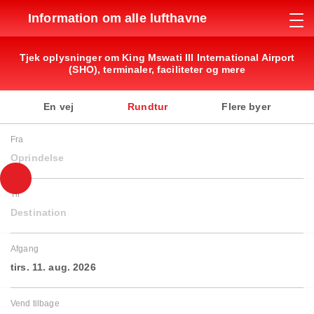
Information om alle lufthavne
Tjek oplysninger om King Mswati III International Airport
(SHO), terminaler, faciliteter og mere
En vej
Rundtur
Flere byer
Fra
Oprindelse
Til
Destination
Afgang
tirs. 11. aug. 2026
Vend tilbage