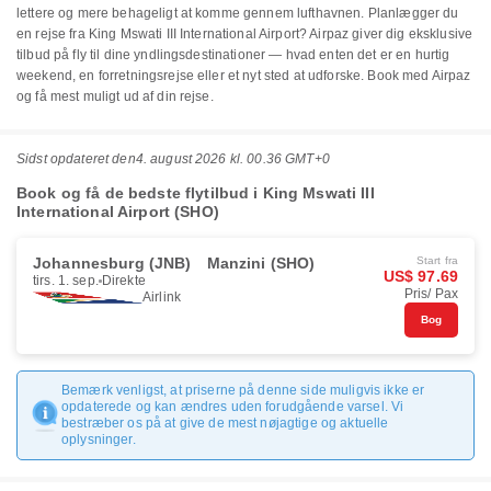
lettere og mere behageligt at komme gennem lufthavnen. Planlægger du
en rejse fra King Mswati III International Airport? Airpaz giver dig eksklusive
tilbud på fly til dine yndlingsdestinationer — hvad enten det er en hurtig
weekend, en forretningsrejse eller et nyt sted at udforske. Book med Airpaz
og få mest muligt ud af din rejse.
Sidst opdateret den
4. august 2026 kl. 00.36 GMT+0
Book og få de bedste flytilbud i King Mswati III
International Airport (SHO)
Johannesburg (JNB)
Manzini (SHO)
Start fra
US$ 97.69
tirs. 1. sep.
Direkte
Pris/ Pax
Airlink
Bog
Bemærk venligst, at priserne på denne side muligvis ikke er
opdaterede og kan ændres uden forudgående varsel. Vi
bestræber os på at give de mest nøjagtige og aktuelle
oplysninger.