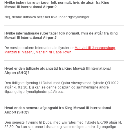
Hvilke indenrigsruter tager folk normalt, hvis de afgår fra King
Mswati III International Airport?
Nej, denne lufthavn betjener ikke indenrigsflyvninger.
Hvilke internationale ruter tager folk normalt, hvis de afgår fra King
Mswati III International Airport?
De mest populære internationale flyruter er
Manzini til Johannesburg
,
Manzini til Maseru
,
Manzini til Cape Town
Hvad er den tidligste afgangstid fra King Mswati III International
Airport (SHO)?
Den tidligste flyvning til Dubai med Qatar Airways med flykode QR1002
afgår kl. 01:30. Du kan se denne tidsplan og sammenligne andre
tilgængelige flymuligheder på Airpaz.
Hvad er den seneste afgangstid fra King Mswati III International
Airport (SHO)?
Den seneste flyvning til Dubai med Emirates med flykode EK766 afgår kl.
22:20. Du kan se denne tidsplan og sammenligne andre tilgængelige