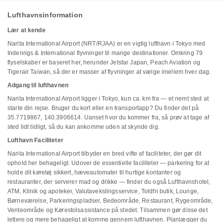
Lufthavnsinformation
Lær at kende
Narita International Airport (NRT/RJAA) er en vigtig lufthavn i Tokyo med
Indenrigs & International flyvninger til mange destinationer. Omkring 79
flyselskaber er baseret her, herunder Jetstar Japan, Peach Aviation og
Tigerair Taiwan, så der er masser af flyvninger at vælge imellem hver dag.
Adgang til lufthavnen
Narita International Airport ligger i Tokyo, kun ca. km fra — et nemt sted at
starte din rejse. Bruger du kort eller en transportapp? Du finder det på
35.7719867, 140.3906614. Uanset hvor du kommer fra, så prøv at tage af
sted lidt tidligt, så du kan ankomme uden at skynde dig.
Lufthavn Faciliteter
Narita International Airport tilbyder en bred vifte af faciliteter, der gør dit
ophold her behageligt. Udover de essentielle faciliteter — parkering for at
holde dit køretøj sikkert, hæveautomater til hurtige kontanter og
restauranter, der serverer mad og drikke — finder du også Lufthavnshotel,
ATM, Klinik og apoteker, Valutavekslingsservice, Toldfri butik, Lounge,
Børneværelse, Parkeringspladser, Bedeområde, Restaurant, Rygeområde,
Venteområde og Kørestolsassistance på stedet. Tilsammen gør disse det
lettere og mere behageligt at komme gennem lufthavnen. Planlægger du