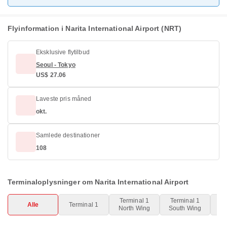
Flyinformation i Narita International Airport (NRT)
Eksklusive flytilbud
Seoul - Tokyo
US$ 27.06
Laveste pris måned
okt.
Samlede destinationer
108
Terminaloplysninger om Narita International Airport
Terminal 1
Terminal 1
Alle
Terminal 1
Te
North Wing
South Wing