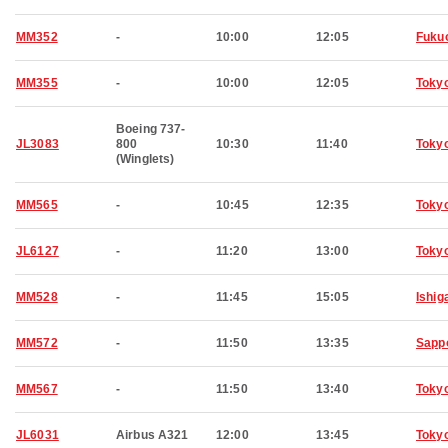
MM352
-
10:00
12:05
Fuku
MM355
-
10:00
12:05
Toky
Boeing 737-
JL3083
800
10:30
11:40
Toky
(Winglets)
MM565
-
10:45
12:35
Toky
JL6127
-
11:20
13:00
Toky
MM528
-
11:45
15:05
Ishig
MM572
-
11:50
13:35
Sapp
MM567
-
11:50
13:40
Toky
JL6031
Airbus A321
12:00
13:45
Toky