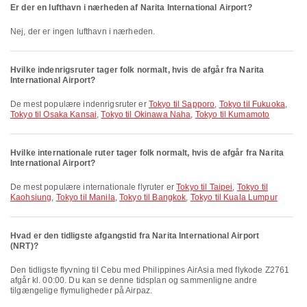
Er der en lufthavn i nærheden af Narita International Airport?
Nej, der er ingen lufthavn i nærheden.
Hvilke indenrigsruter tager folk normalt, hvis de afgår fra Narita
International Airport?
De mest populære indenrigsruter er
Tokyo til Sapporo
,
Tokyo til Fukuoka
,
Tokyo til Osaka Kansai
,
Tokyo til Okinawa Naha
,
Tokyo til Kumamoto
Hvilke internationale ruter tager folk normalt, hvis de afgår fra Narita
International Airport?
De mest populære internationale flyruter er
Tokyo til Taipei
,
Tokyo til
Kaohsiung
,
Tokyo til Manila
,
Tokyo til Bangkok
,
Tokyo til Kuala Lumpur
Hvad er den tidligste afgangstid fra Narita International Airport
(NRT)?
Den tidligste flyvning til Cebu med Philippines AirAsia med flykode Z2761
afgår kl. 00:00. Du kan se denne tidsplan og sammenligne andre
tilgængelige flymuligheder på Airpaz.