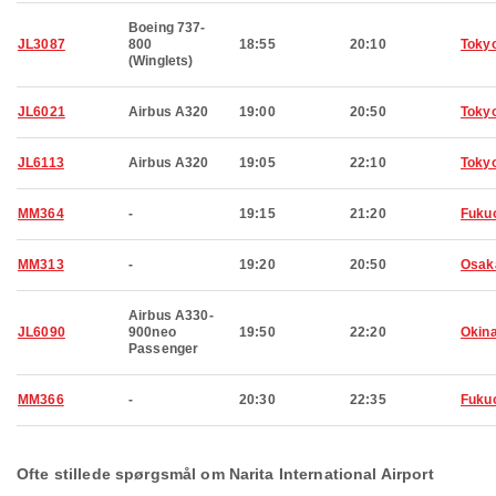
Boeing 737-
JL3087
800
18:55
20:10
Toky
(Winglets)
JL6021
Airbus A320
19:00
20:50
Toky
JL6113
Airbus A320
19:05
22:10
Toky
MM364
-
19:15
21:20
Fuku
MM313
-
19:20
20:50
Osak
Airbus A330-
JL6090
900neo
19:50
22:20
Okin
Passenger
MM366
-
20:30
22:35
Fuku
Ofte stillede spørgsmål om Narita International Airport