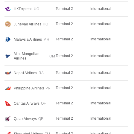
Terminal 2
International
HKExpress
UO
Terminal 2
International
Juneyao Airlines
HO
Terminal 2
International
Malaysia Airlines
MH
Miat Mongolian
Terminal 2
International
OM
Airlines
Terminal 2
International
Nepal Airlines
RA
Terminal 2
International
Philippine Airlines
PR
Terminal 2
International
Qantas Airways
QF
Terminal 2
International
Qatar Airways
QR
Terminal 2
International
Shanghai Airlines
FM