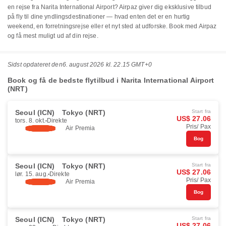
en rejse fra Narita International Airport? Airpaz giver dig eksklusive tilbud
på fly til dine yndlingsdestinationer — hvad enten det er en hurtig
weekend, en forretningsrejse eller et nyt sted at udforske. Book med Airpaz
og få mest muligt ud af din rejse.
Sidst opdateret den
6. august 2026 kl. 22.15 GMT+0
Book og få de bedste flytilbud i Narita International Airport
(NRT)
Seoul (ICN)
Tokyo (NRT)
Start fra
US$ 27.06
tors. 8. okt.
Direkte
Pris/ Pax
Air Premia
Bog
Seoul (ICN)
Tokyo (NRT)
Start fra
US$ 27.06
lør. 15. aug.
Direkte
Pris/ Pax
Air Premia
Bog
Seoul (ICN)
Tokyo (NRT)
Start fra
US$ 27.06