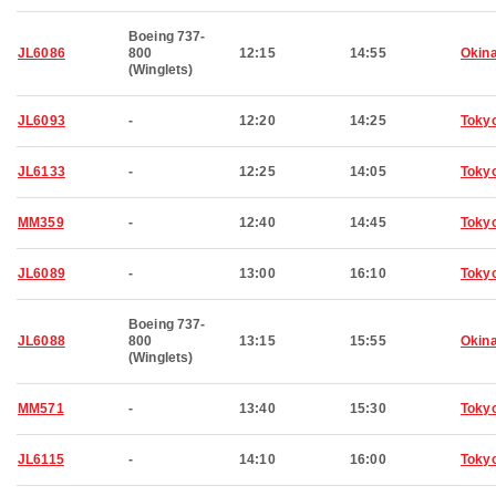
Boeing 737-
JL6086
800
12:15
14:55
Okin
(Winglets)
JL6093
-
12:20
14:25
Toky
JL6133
-
12:25
14:05
Toky
MM359
-
12:40
14:45
Toky
JL6089
-
13:00
16:10
Toky
Boeing 737-
JL6088
800
13:15
15:55
Okin
(Winglets)
MM571
-
13:40
15:30
Toky
JL6115
-
14:10
16:00
Toky