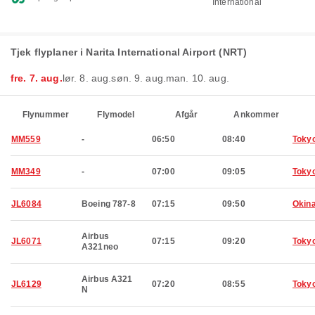
International
Tjek flyplaner i Narita International Airport (NRT)
fre. 7. aug.
lør. 8. aug.
søn. 9. aug.
man. 10. aug.
Flynummer
Flymodel
Afgår
Ankommer
MM559
-
06:50
08:40
Toky
MM349
-
07:00
09:05
Toky
JL6084
Boeing 787-8
07:15
09:50
Okin
Airbus
JL6071
07:15
09:20
Toky
A321neo
Airbus A321
JL6129
07:20
08:55
Toky
N