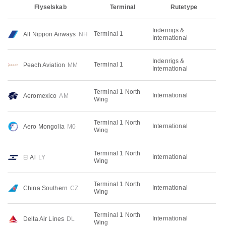
Flyselskab
Terminal
Rutetype
Indenrigs &
Terminal 1
All Nippon Airways
NH
International
Indenrigs &
Terminal 1
Peach Aviation
MM
International
Terminal 1 North
International
Aeromexico
AM
Wing
Terminal 1 North
International
Aero Mongolia
M0
Wing
Terminal 1 North
International
El Al
LY
Wing
Terminal 1 North
International
China Southern
CZ
Wing
Terminal 1 North
International
Delta Air Lines
DL
Wing