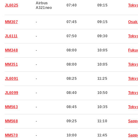
Airbus
JL6025
07:40
09:15
Toky
A321neo
MM307
-
07:45
09:15
Osak
JL6111
-
07:50
09:30
Toky
MM348
-
08:00
10:05
Fuku
MM351
-
08:00
10:05
Toky
JL6091
-
08:25
11:25
Toky
JL6099
-
08:40
10:50
Toky
MM563
-
08:45
10:35
Toky
MM568
-
09:25
11:10
Sapp
MM570
-
10:00
11:45
Sapp