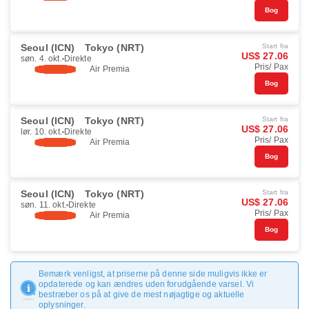
Bog
Seoul (ICN)
Tokyo (NRT)
Start fra
US$ 27.06
søn. 4. okt.
Direkte
Pris/ Pax
Air Premia
Bog
Seoul (ICN)
Tokyo (NRT)
Start fra
US$ 27.06
lør. 10. okt.
Direkte
Pris/ Pax
Air Premia
Bog
Seoul (ICN)
Tokyo (NRT)
Start fra
US$ 27.06
søn. 11. okt.
Direkte
Pris/ Pax
Air Premia
Bog
Bemærk venligst, at priserne på denne side muligvis ikke er
opdaterede og kan ændres uden forudgående varsel. Vi
bestræber os på at give de mest nøjagtige og aktuelle
oplysninger.