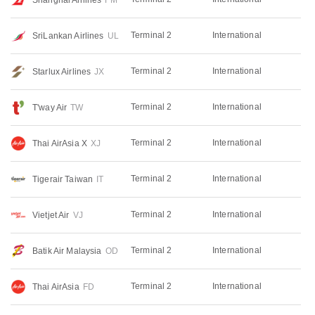
Terminal 2
International
SriLankan Airlines
UL
Terminal 2
International
Starlux Airlines
JX
Terminal 2
International
T'way Air
TW
Terminal 2
International
Thai AirAsia X
XJ
Terminal 2
International
Tigerair Taiwan
IT
Terminal 2
International
Vietjet Air
VJ
Terminal 2
International
Batik Air Malaysia
OD
Terminal 2
International
Thai AirAsia
FD