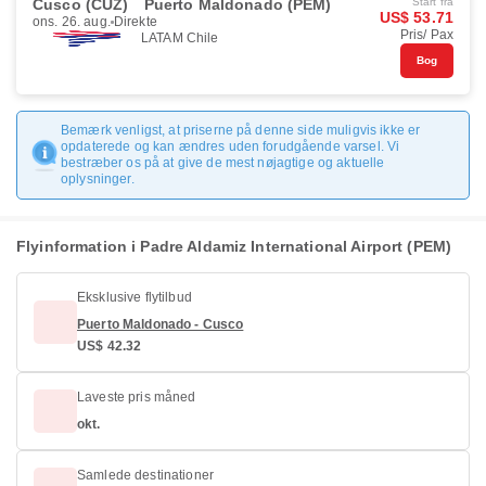
Cusco (CUZ)
Puerto Maldonado (PEM)
Start fra
US$ 53.71
ons. 26. aug.
Direkte
Pris/ Pax
LATAM Chile
Bog
Bemærk venligst, at priserne på denne side muligvis ikke er
opdaterede og kan ændres uden forudgående varsel. Vi
bestræber os på at give de mest nøjagtige og aktuelle
oplysninger.
Flyinformation i Padre Aldamiz International Airport (PEM)
Eksklusive flytilbud
Puerto Maldonado - Cusco
US$ 42.32
Laveste pris måned
okt.
Samlede destinationer