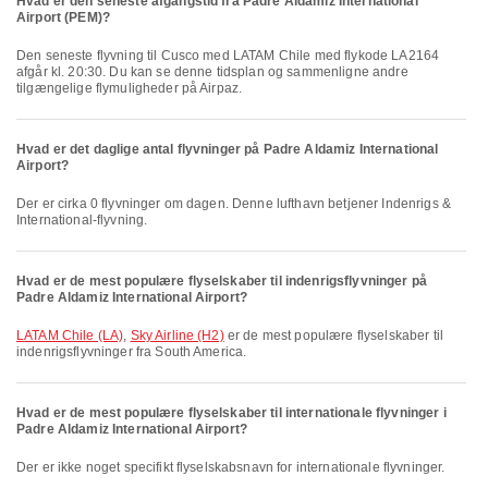
Hvad er den seneste afgangstid fra Padre Aldamiz International
Airport (PEM)?
Den seneste flyvning til Cusco med LATAM Chile med flykode LA2164
afgår kl. 20:30. Du kan se denne tidsplan og sammenligne andre
tilgængelige flymuligheder på Airpaz.
Hvad er det daglige antal flyvninger på Padre Aldamiz International
Airport?
Der er cirka 0 flyvninger om dagen. Denne lufthavn betjener Indenrigs &
International-flyvning.
Hvad er de mest populære flyselskaber til indenrigsflyvninger på
Padre Aldamiz International Airport?
LATAM Chile (LA)
,
Sky Airline (H2)
er de mest populære flyselskaber til
indenrigsflyvninger fra South America.
Hvad er de mest populære flyselskaber til internationale flyvninger i
Padre Aldamiz International Airport?
Der er ikke noget specifikt flyselskabsnavn for internationale flyvninger.