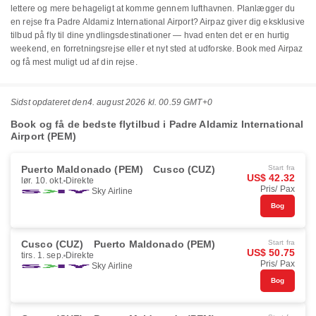
lettere og mere behageligt at komme gennem lufthavnen. Planlægger du
en rejse fra Padre Aldamiz International Airport? Airpaz giver dig eksklusive
tilbud på fly til dine yndlingsdestinationer — hvad enten det er en hurtig
weekend, en forretningsrejse eller et nyt sted at udforske. Book med Airpaz
og få mest muligt ud af din rejse.
Sidst opdateret den
4. august 2026 kl. 00.59 GMT+0
Book og få de bedste flytilbud i Padre Aldamiz International
Airport (PEM)
Puerto Maldonado (PEM)
Cusco (CUZ)
Start fra
US$ 42.32
lør. 10. okt.
Direkte
Pris/ Pax
Sky Airline
Bog
Cusco (CUZ)
Puerto Maldonado (PEM)
Start fra
US$ 50.75
tirs. 1. sep.
Direkte
Pris/ Pax
Sky Airline
Bog