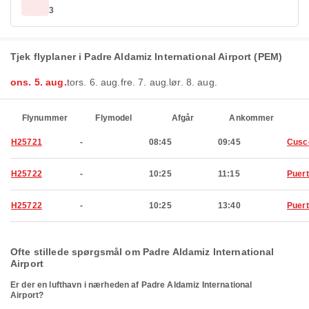
3
Tjek flyplaner i Padre Aldamiz International Airport (PEM)
ons. 5. aug.
tors. 6. aug.
fre. 7. aug.
lør. 8. aug.
Flynummer
Flymodel
Afgår
Ankommer
H25721
-
08:45
09:45
Cusc
H25722
-
10:25
11:15
Puer
H25722
-
10:25
13:40
Puer
Ofte stillede spørgsmål om Padre Aldamiz International
Airport
Er der en lufthavn i nærheden af Padre Aldamiz International
Airport?