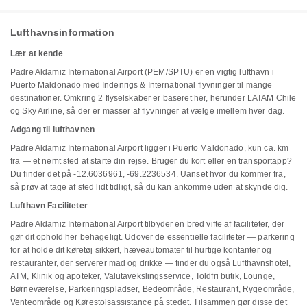
Lufthavnsinformation
Lær at kende
Padre Aldamiz International Airport (PEM/SPTU) er en vigtig lufthavn i
Puerto Maldonado med Indenrigs & International flyvninger til mange
destinationer. Omkring 2 flyselskaber er baseret her, herunder LATAM Chile
og Sky Airline, så der er masser af flyvninger at vælge imellem hver dag.
Adgang til lufthavnen
Padre Aldamiz International Airport ligger i Puerto Maldonado, kun ca. km
fra — et nemt sted at starte din rejse. Bruger du kort eller en transportapp?
Du finder det på -12.6036961, -69.2236534. Uanset hvor du kommer fra,
så prøv at tage af sted lidt tidligt, så du kan ankomme uden at skynde dig.
Lufthavn Faciliteter
Padre Aldamiz International Airport tilbyder en bred vifte af faciliteter, der
gør dit ophold her behageligt. Udover de essentielle faciliteter — parkering
for at holde dit køretøj sikkert, hæveautomater til hurtige kontanter og
restauranter, der serverer mad og drikke — finder du også Lufthavnshotel,
ATM, Klinik og apoteker, Valutavekslingsservice, Toldfri butik, Lounge,
Børneværelse, Parkeringspladser, Bedeområde, Restaurant, Rygeområde,
Venteområde og Kørestolsassistance på stedet. Tilsammen gør disse det