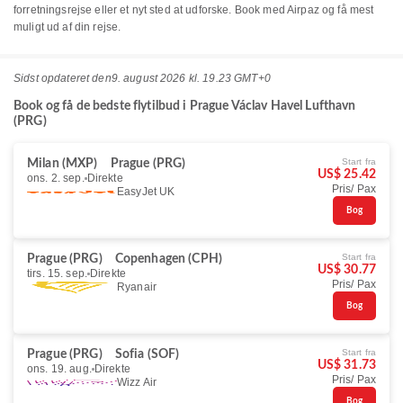
forretningsrejse eller et nyt sted at udforske. Book med Airpaz og få mest
muligt ud af din rejse.
Sidst opdateret den
9. august 2026 kl. 19.23 GMT+0
Book og få de bedste flytilbud i Prague Václav Havel Lufthavn
(PRG)
Start fra
Milan (MXP)
Prague (PRG)
US$ 25.42
ons. 2. sep.
Direkte
Pris/ Pax
EasyJet UK
Bog
Start fra
Prague (PRG)
Copenhagen (CPH)
US$ 30.77
tirs. 15. sep.
Direkte
Pris/ Pax
Ryanair
Bog
Start fra
Prague (PRG)
Sofia (SOF)
US$ 31.73
ons. 19. aug.
Direkte
Pris/ Pax
Wizz Air
Bog