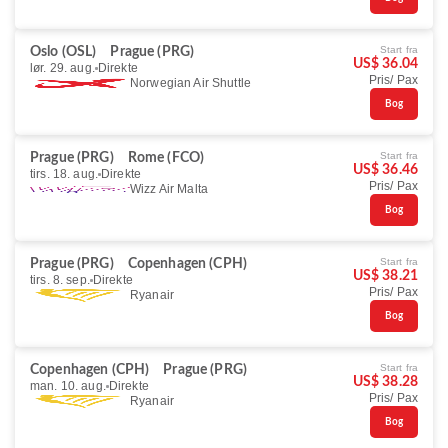
Start fra
Oslo (OSL)
Prague (PRG)
US$ 36.04
lør. 29. aug.
Direkte
Pris/ Pax
Norwegian Air Shuttle
Bog
Start fra
Prague (PRG)
Rome (FCO)
US$ 36.46
tirs. 18. aug.
Direkte
Pris/ Pax
Wizz Air Malta
Bog
Start fra
Prague (PRG)
Copenhagen (CPH)
US$ 38.21
tirs. 8. sep.
Direkte
Pris/ Pax
Ryanair
Bog
Start fra
Copenhagen (CPH)
Prague (PRG)
US$ 38.28
man. 10. aug.
Direkte
Pris/ Pax
Ryanair
Bog