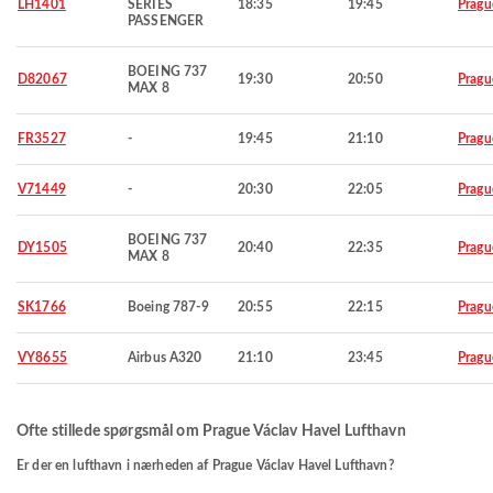
LH1401
SERIES
18:35
19:45
Pragu
PASSENGER
BOEING 737
D82067
19:30
20:50
Pragu
MAX 8
FR3527
-
19:45
21:10
Pragu
V71449
-
20:30
22:05
Pragu
BOEING 737
DY1505
20:40
22:35
Pragu
MAX 8
SK1766
Boeing 787-9
20:55
22:15
Pragu
VY8655
Airbus A320
21:10
23:45
Pragu
Ofte stillede spørgsmål om Prague Václav Havel Lufthavn
Er der en lufthavn i nærheden af Prague Václav Havel Lufthavn?