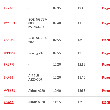
FR2767
-
09:35
12:40
Pragu
BOEING 737-
DY1503
800
09:40
11:35
Pragu
(WINGLETS)
BOEING 737-
QS1056
09:55
13:05
Pragu
900
UX3852
Boeing 737
09:55
13:05
Pragu
FR3975
-
10:20
12:15
Pragu
AIRBUS
SK768
10:20
11:40
Pragu
A220-300
VY8653
Airbus A320
10:40
13:15
Pragu
OS644
Airbus A320
11:15
12:05
Pragu