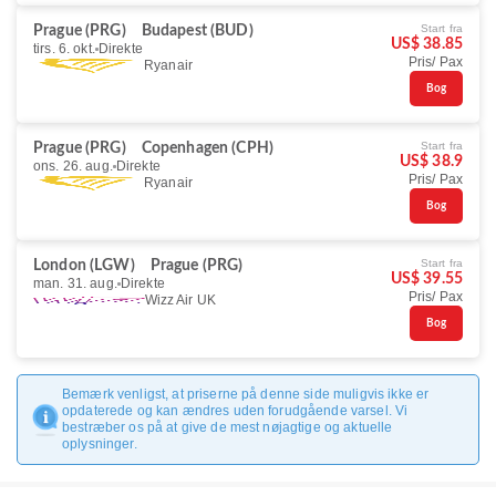
Start fra
Prague (PRG)
Budapest (BUD)
US$ 38.85
tirs. 6. okt.
Direkte
Pris/ Pax
Ryanair
Bog
Start fra
Prague (PRG)
Copenhagen (CPH)
US$ 38.9
ons. 26. aug.
Direkte
Pris/ Pax
Ryanair
Bog
Start fra
London (LGW)
Prague (PRG)
US$ 39.55
man. 31. aug.
Direkte
Pris/ Pax
Wizz Air UK
Bog
Bemærk venligst, at priserne på denne side muligvis ikke er
opdaterede og kan ændres uden forudgående varsel. Vi
bestræber os på at give de mest nøjagtige og aktuelle
oplysninger.