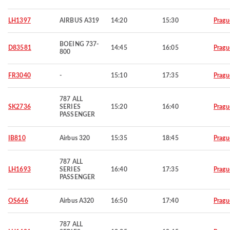
LH1397
AIRBUS A319
14:20
15:30
Pragu
BOEING 737-
D83581
14:45
16:05
Pragu
800
FR3040
-
15:10
17:35
Pragu
787 ALL
SK2736
SERIES
15:20
16:40
Pragu
PASSENGER
IB810
Airbus 320
15:35
18:45
Pragu
787 ALL
LH1693
SERIES
16:40
17:35
Pragu
PASSENGER
OS646
Airbus A320
16:50
17:40
Pragu
787 ALL