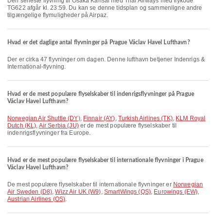
Den seneste flyvning til Osaka Kansai med Thai Airways med flykode
TG622 afgår kl. 23:59. Du kan se denne tidsplan og sammenligne andre
tilgængelige flymuligheder på Airpaz.
Hvad er det daglige antal flyvninger på Prague Václav Havel Lufthavn?
Der er cirka 47 flyvninger om dagen. Denne lufthavn betjener Indenrigs &
International-flyvning.
Hvad er de mest populære flyselskaber til indenrigsflyvninger på Prague
Václav Havel Lufthavn?
Norwegian Air Shuttle (DY)
,
Finnair (AY)
,
Turkish Airlines (TK)
,
KLM Royal
Dutch (KL)
,
Air Serbia (JU)
er de mest populære flyselskaber til
indenrigsflyvninger fra Europe.
Hvad er de mest populære flyselskaber til internationale flyvninger i Prague
Václav Havel Lufthavn?
De mest populære flyselskaber til internationale flyvninger er
Norwegian
Air Sweden (D8)
,
Wizz Air UK (W9)
,
SmartWings (QS)
,
Eurowings (EW)
,
Austrian Airlines (OS)
.