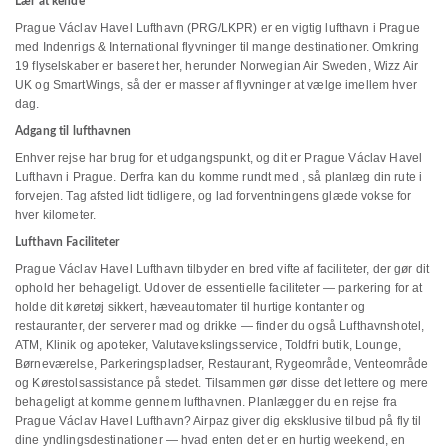
Lær at kende
Prague Václav Havel Lufthavn (PRG/LKPR) er en vigtig lufthavn i Prague
med Indenrigs & International flyvninger til mange destinationer. Omkring
19 flyselskaber er baseret her, herunder Norwegian Air Sweden, Wizz Air
UK og SmartWings, så der er masser af flyvninger at vælge imellem hver
dag.
Adgang til lufthavnen
Enhver rejse har brug for et udgangspunkt, og dit er Prague Václav Havel
Lufthavn i Prague. Derfra kan du komme rundt med , så planlæg din rute i
forvejen. Tag afsted lidt tidligere, og lad forventningens glæde vokse for
hver kilometer.
Lufthavn Faciliteter
Prague Václav Havel Lufthavn tilbyder en bred vifte af faciliteter, der gør dit
ophold her behageligt. Udover de essentielle faciliteter — parkering for at
holde dit køretøj sikkert, hæveautomater til hurtige kontanter og
restauranter, der serverer mad og drikke — finder du også Lufthavnshotel,
ATM, Klinik og apoteker, Valutavekslingsservice, Toldfri butik, Lounge,
Børneværelse, Parkeringspladser, Restaurant, Rygeområde, Venteområde
og Kørestolsassistance på stedet. Tilsammen gør disse det lettere og mere
behageligt at komme gennem lufthavnen. Planlægger du en rejse fra
Prague Václav Havel Lufthavn? Airpaz giver dig eksklusive tilbud på fly til
dine yndlingsdestinationer — hvad enten det er en hurtig weekend, en