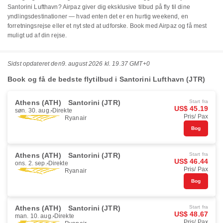
Santorini Lufthavn? Airpaz giver dig eksklusive tilbud på fly til dine
yndlingsdestinationer — hvad enten det er en hurtig weekend, en
forretningsrejse eller et nyt sted at udforske. Book med Airpaz og få mest
muligt ud af din rejse.
Sidst opdateret den
9. august 2026 kl. 19.37 GMT+0
Book og få de bedste flytilbud i Santorini Lufthavn (JTR)
Athens (ATH)
Santorini (JTR)
Start fra
US$ 45.19
søn. 30. aug.
Direkte
Pris/ Pax
Ryanair
Bog
Athens (ATH)
Santorini (JTR)
Start fra
US$ 46.44
ons. 2. sep.
Direkte
Pris/ Pax
Ryanair
Bog
Athens (ATH)
Santorini (JTR)
Start fra
US$ 48.67
man. 10. aug.
Direkte
Pris/ Pax