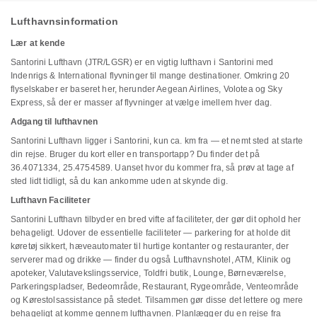
Lufthavnsinformation
Lær at kende
Santorini Lufthavn (JTR/LGSR) er en vigtig lufthavn i Santorini med
Indenrigs & International flyvninger til mange destinationer. Omkring 20
flyselskaber er baseret her, herunder Aegean Airlines, Volotea og Sky
Express, så der er masser af flyvninger at vælge imellem hver dag.
Adgang til lufthavnen
Santorini Lufthavn ligger i Santorini, kun ca. km fra — et nemt sted at starte
din rejse. Bruger du kort eller en transportapp? Du finder det på
36.4071334, 25.4754589. Uanset hvor du kommer fra, så prøv at tage af
sted lidt tidligt, så du kan ankomme uden at skynde dig.
Lufthavn Faciliteter
Santorini Lufthavn tilbyder en bred vifte af faciliteter, der gør dit ophold her
behageligt. Udover de essentielle faciliteter — parkering for at holde dit
køretøj sikkert, hæveautomater til hurtige kontanter og restauranter, der
serverer mad og drikke — finder du også Lufthavnshotel, ATM, Klinik og
apoteker, Valutavekslingsservice, Toldfri butik, Lounge, Børneværelse,
Parkeringspladser, Bedeområde, Restaurant, Rygeområde, Venteområde
og Kørestolsassistance på stedet. Tilsammen gør disse det lettere og mere
behageligt at komme gennem lufthavnen. Planlægger du en rejse fra