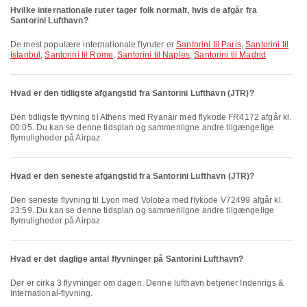
Hvilke internationale ruter tager folk normalt, hvis de afgår fra
Santorini Lufthavn?
De mest populære internationale flyruter er
Santorini til Paris
,
Santorini til
Istanbul
,
Santorini til Rome
,
Santorini til Naples
,
Santorini til Madrid
Hvad er den tidligste afgangstid fra Santorini Lufthavn (JTR)?
Den tidligste flyvning til Athens med Ryanair med flykode FR4172 afgår kl.
00:05. Du kan se denne tidsplan og sammenligne andre tilgængelige
flymuligheder på Airpaz.
Hvad er den seneste afgangstid fra Santorini Lufthavn (JTR)?
Den seneste flyvning til Lyon med Volotea med flykode V72499 afgår kl.
23:59. Du kan se denne tidsplan og sammenligne andre tilgængelige
flymuligheder på Airpaz.
Hvad er det daglige antal flyvninger på Santorini Lufthavn?
Der er cirka 3 flyvninger om dagen. Denne lufthavn betjener Indenrigs &
International-flyvning.