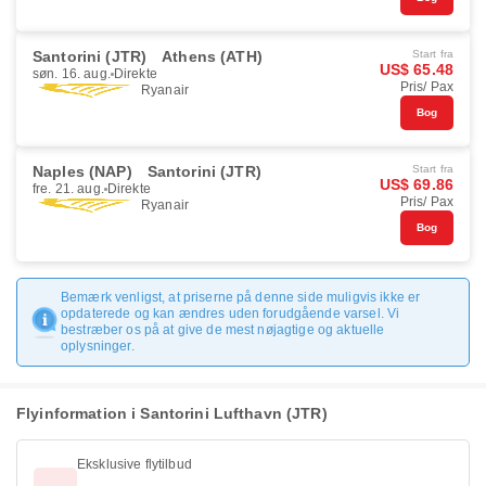
Santorini (JTR)
Athens (ATH)
Start fra
US$ 65.48
søn. 16. aug.
Direkte
Pris/ Pax
Ryanair
Bog
Naples (NAP)
Santorini (JTR)
Start fra
US$ 69.86
fre. 21. aug.
Direkte
Pris/ Pax
Ryanair
Bog
Bemærk venligst, at priserne på denne side muligvis ikke er
opdaterede og kan ændres uden forudgående varsel. Vi
bestræber os på at give de mest nøjagtige og aktuelle
oplysninger.
Flyinformation i Santorini Lufthavn (JTR)
Eksklusive flytilbud