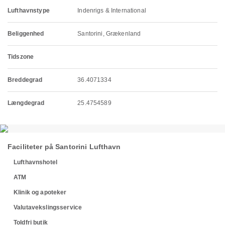
Lufthavnstype
Indenrigs & International
Beliggenhed
Santorini, Grækenland
Tidszone
Breddegrad
36.4071334
Længdegrad
25.4754589
Faciliteter på Santorini Lufthavn
Lufthavnshotel
ATM
Klinik og apoteker
Valutavekslingsservice
Toldfri butik