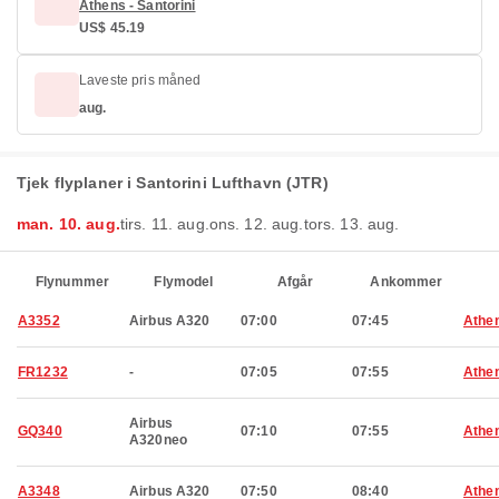
Athens - Santorini
US$ 45.19
Laveste pris måned
aug.
Tjek flyplaner i Santorini Lufthavn (JTR)
man. 10. aug.
tirs. 11. aug.
ons. 12. aug.
tors. 13. aug.
Flynummer
Flymodel
Afgår
Ankommer
A3352
Airbus A320
07:00
07:45
Athe
FR1232
-
07:05
07:55
Athe
Airbus
GQ340
07:10
07:55
Athe
A320neo
A3348
Airbus A320
07:50
08:40
Athe