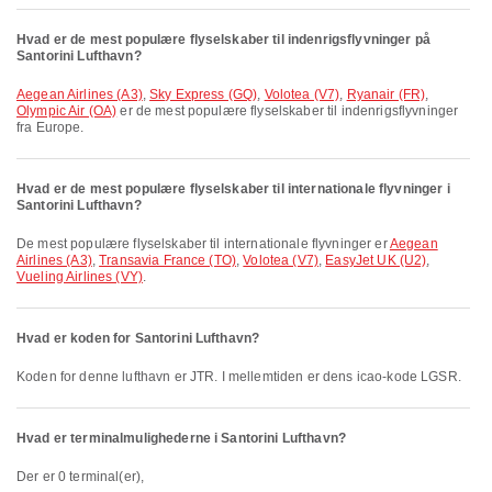
Hvad er de mest populære flyselskaber til indenrigsflyvninger på
Santorini Lufthavn?
Aegean Airlines (A3)
,
Sky Express (GQ)
,
Volotea (V7)
,
Ryanair (FR)
,
Olympic Air (OA)
er de mest populære flyselskaber til indenrigsflyvninger
fra Europe.
Hvad er de mest populære flyselskaber til internationale flyvninger i
Santorini Lufthavn?
De mest populære flyselskaber til internationale flyvninger er
Aegean
Airlines (A3)
,
Transavia France (TO)
,
Volotea (V7)
,
EasyJet UK (U2)
,
Vueling Airlines (VY)
.
Hvad er koden for Santorini Lufthavn?
Koden for denne lufthavn er JTR. I mellemtiden er dens icao-kode LGSR.
Hvad er terminalmulighederne i Santorini Lufthavn?
Der er 0 terminal(er),