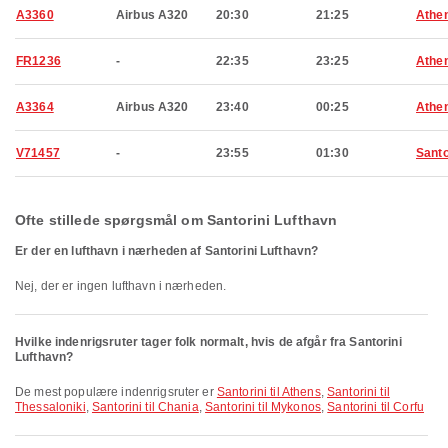
A3360
Airbus A320
20:30
21:25
Athe
FR1236
-
22:35
23:25
Athe
A3364
Airbus A320
23:40
00:25
Athe
V71457
-
23:55
01:30
Santo
Ofte stillede spørgsmål om Santorini Lufthavn
Er der en lufthavn i nærheden af Santorini Lufthavn?
Nej, der er ingen lufthavn i nærheden.
Hvilke indenrigsruter tager folk normalt, hvis de afgår fra Santorini
Lufthavn?
De mest populære indenrigsruter er
Santorini til Athens
,
Santorini til
Thessaloniki
,
Santorini til Chania
,
Santorini til Mykonos
,
Santorini til Corfu