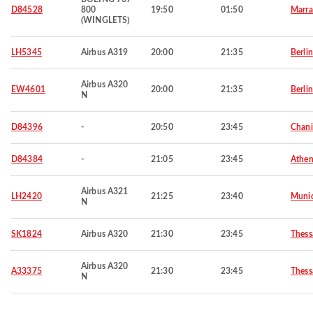
D84528
800
19:50
01:50
Marra
(WINGLETS)
LH5345
Airbus A319
20:00
21:35
Berlin
Airbus A320
EW4601
20:00
21:35
Berlin
N
D84396
-
20:50
23:45
Chani
D84384
-
21:05
23:45
Athen
Airbus A321
LH2420
21:25
23:40
Muni
N
SK1824
Airbus A320
21:30
23:45
Thess
Airbus A320
A33375
21:30
23:45
Thess
N