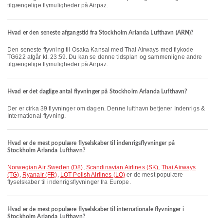
tilgængelige flymuligheder på Airpaz.
Hvad er den seneste afgangstid fra Stockholm Arlanda Lufthavn (ARN)?
Den seneste flyvning til Osaka Kansai med Thai Airways med flykode
TG622 afgår kl. 23:59. Du kan se denne tidsplan og sammenligne andre
tilgængelige flymuligheder på Airpaz.
Hvad er det daglige antal flyvninger på Stockholm Arlanda Lufthavn?
Der er cirka 39 flyvninger om dagen. Denne lufthavn betjener Indenrigs &
International-flyvning.
Hvad er de mest populære flyselskaber til indenrigsflyvninger på
Stockholm Arlanda Lufthavn?
Norwegian Air Sweden (D8)
,
Scandinavian Airlines (SK)
,
Thai Airways
(TG)
,
Ryanair (FR)
,
LOT Polish Airlines (LO)
er de mest populære
flyselskaber til indenrigsflyvninger fra Europe.
Hvad er de mest populære flyselskaber til internationale flyvninger i
Stockholm Arlanda Lufthavn?