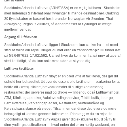
Lær at kende
Stockholm Arlanda Lufthavn (ARN/ESSA) er en vigtig lufthavn i Stockholm
med Indenrigs & International flyvninger til mange destinationer. Omkring
20 flyselskaber er baseret her, herunder Norwegian Air Sweden, Thai
Airways og Pegasus Airlines, så der er masser af flyvninger at vælge
imellem hver dag.
Adgang til lufthavnen
Stockholm Arlanda Lufthavn ligger i Stockholm, kun ca. km fra — et nemt
sted at starte din rejse. Bruger du kort eller en transportapp? Du finder det
på 59.6497622, 17.921592. Uanset hvor du kommer fra, så prøv at tage af
sted lidt tidligt, så du kan ankomme uden at skynde dig.
Lufthavn Faciliteter
Stockholm Arlanda Lufthavn tilbyder en bred vifte af faciliteter, der gør dit
ophold her behageligt. Udover de essentielle faciliteter — parkering for at
holde dit køretøj sikkert, hæveautomater til hurtige kontanter og
restauranter, der serverer mad og drikke — finder du også Lufthavnshotel,
ATM, Klinik og apoteker, Valutavekslingsservice, Toldfri butik, Lounge,
Børneværelse, Parkeringspladser, Restaurant, Venteområde og
Kørestolsassistance på stedet. Tilsammen gør disse det lettere og mere
behageligt at komme gennem lufthavnen. Planlægger du en rejse fra
Stockholm Arlanda Lufthavn? Airpaz giver dig eksklusive tilbud på fly til
dine yndlingsdestinationer — hvad enten det er en hurtig weekend, en