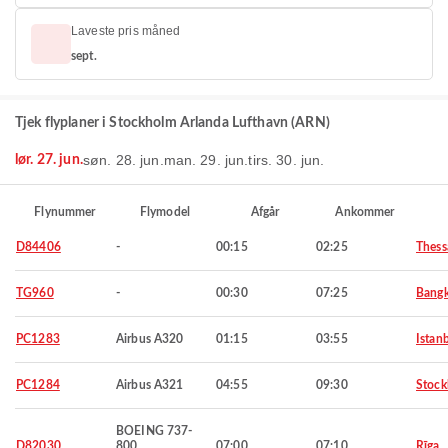
Laveste pris måned
sept.
Tjek flyplaner i Stockholm Arlanda Lufthavn (ARN)
søn. 28. jun.
man. 29. jun.
tirs. 30. jun.
lør. 27. jun.
Flynummer
Flymodel
Afgår
Ankommer
D84406
-
00:15
02:25
Thess
TG960
-
00:30
07:25
Bang
PC1283
Airbus A320
01:15
03:55
Istan
PC1284
Airbus A321
04:55
09:30
Stoc
BOEING 737-
D82030
800
07:00
07:10
Rīga