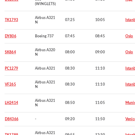
(WINGLETS)
Airbus A321
TK1793
07:25
10:05
Istan
N
DY806
Boeing 737
07:45
08:45
Oslo
Airbus A320
SK864
08:00
09:00
Oslo
N
PC1279
Airbus A321
08:30
11:10
Istan
Airbus A321
VF265
08:30
11:10
Istan
N
Airbus A321
LH2414
08:50
11:05
Muni
N
D84366
-
09:20
11:50
Venic
Airbus A321