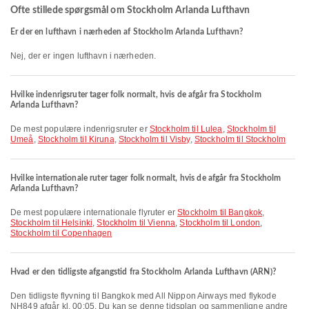
Ofte stillede spørgsmål om Stockholm Arlanda Lufthavn
Er der en lufthavn i nærheden af Stockholm Arlanda Lufthavn?
Nej, der er ingen lufthavn i nærheden.
Hvilke indenrigsruter tager folk normalt, hvis de afgår fra Stockholm
Arlanda Lufthavn?
De mest populære indenrigsruter er
Stockholm til Lulea
,
Stockholm til
Umeå
,
Stockholm til Kiruna
,
Stockholm til Visby
,
Stockholm til Stockholm
Hvilke internationale ruter tager folk normalt, hvis de afgår fra Stockholm
Arlanda Lufthavn?
De mest populære internationale flyruter er
Stockholm til Bangkok
,
Stockholm til Helsinki
,
Stockholm til Vienna
,
Stockholm til London
,
Stockholm til Copenhagen
Hvad er den tidligste afgangstid fra Stockholm Arlanda Lufthavn (ARN)?
Den tidligste flyvning til Bangkok med All Nippon Airways med flykode
NH849 afgår kl. 00:05. Du kan se denne tidsplan og sammenligne andre