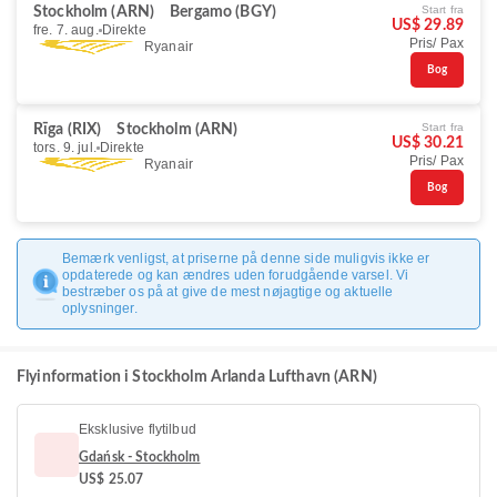
Start fra
Stockholm (ARN)
Bergamo (BGY)
US$ 29.89
fre. 7. aug.
Direkte
Pris/ Pax
Ryanair
Bog
Start fra
Rīga (RIX)
Stockholm (ARN)
US$ 30.21
tors. 9. jul.
Direkte
Pris/ Pax
Ryanair
Bog
Bemærk venligst, at priserne på denne side muligvis ikke er
opdaterede og kan ændres uden forudgående varsel. Vi
bestræber os på at give de mest nøjagtige og aktuelle
oplysninger.
Flyinformation i Stockholm Arlanda Lufthavn (ARN)
Eksklusive flytilbud
Gdańsk - Stockholm
US$ 25.07