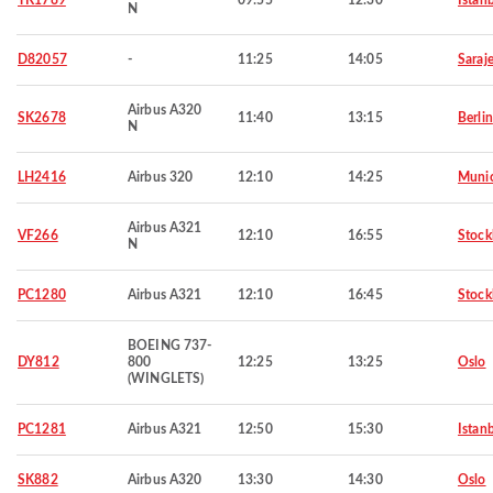
TK1789
09:55
12:30
Istan
N
D82057
-
11:25
14:05
Saraj
Airbus A320
SK2678
11:40
13:15
Berlin
N
LH2416
Airbus 320
12:10
14:25
Muni
Airbus A321
VF266
12:10
16:55
Stoc
N
PC1280
Airbus A321
12:10
16:45
Stoc
BOEING 737-
DY812
800
12:25
13:25
Oslo
(WINGLETS)
PC1281
Airbus A321
12:50
15:30
Istan
SK882
Airbus A320
13:30
14:30
Oslo