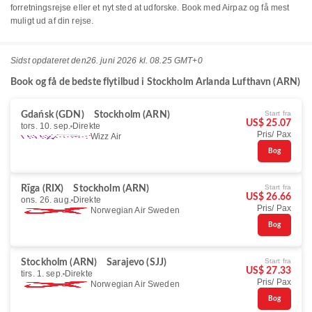
forretningsrejse eller et nyt sted at udforske. Book med Airpaz og få mest
muligt ud af din rejse.
Sidst opdateret den
26. juni 2026 kl. 08.25 GMT+0
Book og få de bedste flytilbud i Stockholm Arlanda Lufthavn (ARN)
Start fra
Gdańsk (GDN)
Stockholm (ARN)
US$ 25.07
tors. 10. sep.
Direkte
Pris/ Pax
Wizz Air
Bog
Start fra
Rīga (RIX)
Stockholm (ARN)
US$ 26.66
ons. 26. aug.
Direkte
Pris/ Pax
Norwegian Air Sweden
Bog
Start fra
Stockholm (ARN)
Sarajevo (SJJ)
US$ 27.33
tirs. 1. sep.
Direkte
Pris/ Pax
Norwegian Air Sweden
Bog