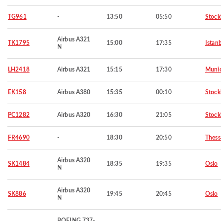
TG961
-
13:50
05:50
Stoc
Airbus A321
TK1795
15:00
17:35
Istan
N
LH2418
Airbus A321
15:15
17:30
Muni
EK158
Airbus A380
15:35
00:10
Stoc
PC1282
Airbus A320
16:30
21:05
Stoc
FR4690
-
18:30
20:50
Thess
Airbus A320
SK1484
18:35
19:35
Oslo
N
Airbus A320
SK886
19:45
20:45
Oslo
N
BOEING 737-