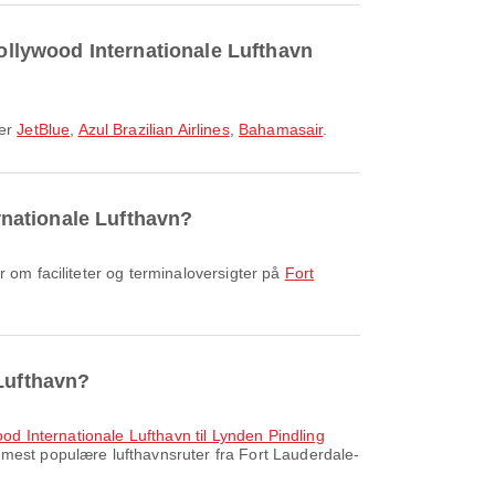
Hollywood Internationale Lufthavn
 er
JetBlue
,
Azul Brazilian Airlines
,
Bahamasair
.
ernationale Lufthavn?
r om faciliteter og terminaloversigter på
Fort
 Lufthavn?
ood Internationale Lufthavn til Lynden Pindling
mest populære lufthavnsruter fra Fort Lauderdale-