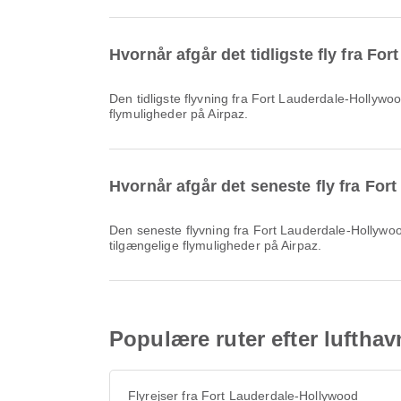
Hvornår afgår det tidligste fly fra F
Den tidligste flyvning fra Fort Lauderdale-Hollywood Internationale Lufthavn med WN afgår kl. 05.45. Du kan finde denne tidsplan og sammenligne andre tilgængelige
flymuligheder på Airpaz.
Hvornår afgår det seneste fly fra Fo
Den seneste flyvning fra Fort Lauderdale-Hollywood Internationale Lufthavn med Air Canada afgår kl. 22.35. Du kan finde denne tidsplan og sammenligne andre
tilgængelige flymuligheder på Airpaz.
Populære ruter efter luftha
Flyrejser fra Fort Lauderdale-Hollywood