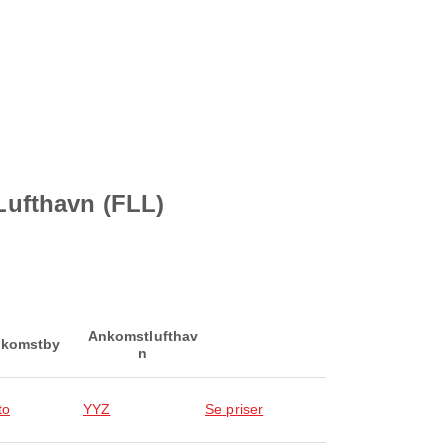
 Lufthavn (FLL)
Ankomstlufthav
komstby
n
to
YYZ
Se priser