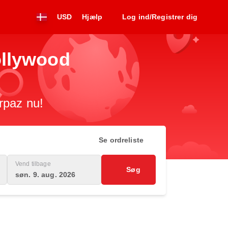
USD
Hjælp
Log ind/Registrer dig
Hollywood
irpaz nu!
Se ordreliste
Vend tilbage
Søg
søn. 9. aug. 2026