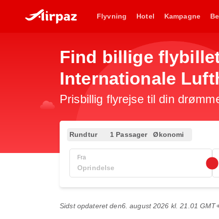
Flyvning
Hotel
Kampagne
Be
Find billige flybil
Internationale Luf
Prisbillig flyrejse til din drømm
Rundtur
1 Passager
Økonomi
Fra
Sidst opdateret den
6. august 2026 kl. 21.01 GMT