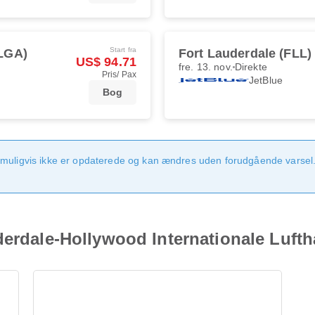
Start fra
LGA)
Fort Lauderdale (FLL)
US$ 94.71
fre. 13. nov.
Direkte
Pris/ Pax
JetBlue
Bog
 muligvis ikke er opdaterede og kan ændres uden forudgående varsel.
derdale-Hollywood Internationale Luft