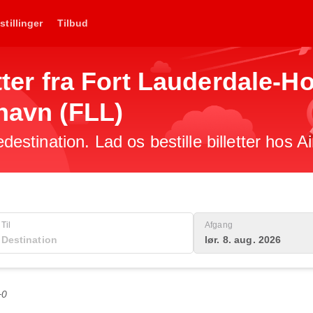
stillinger
Tilbud
letter fra Fort Lauderdale-
thavn (FLL)
edestination. Lad os bestille billetter hos A
Til
Afgang
lør. 8. aug. 2026
+0