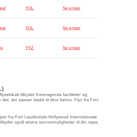
eal
YUL
Se priser
eal
YUL
Se priser
to
YYZ
Se priser
L)
 flyselskab tilbyder fremragende faciliteter og
 det, der passer bedst til dine behov. Flyv fra Fort
jser fra Fort Lauderdale-Hollywood Internationale
ilbyder også ekstra servicemuligheder til din rejse,