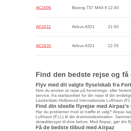
AC1005
Boeing 737 MAX 8
12:40
AC1611
Airbus A321
21:00
AC1631
Airbus A321
22:35
Find den bedste rejse og få 
Flyv med dit valgte flyselskab fra Fo
Hvis du ønsker at rejse på forretnings- eller ferier
service, fra startpunktet for din rejse til din ende
Lauderdale-Hollywood Internationale Lufthavn (FLL)
Find din ideelle flyrejse med Airpaz's
Har du problemer med at træffe et valg? Airpaz kan
Lufthavn (FLL) til din drømmedestination. Sammenlig
skræddersyet til dine behov. Med Airpaz, gør din fl
Få de bedste tilbud med Airpaz