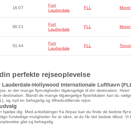
Fort
16:07
FLL
Montr
Lauderdale
Fort
00:21
FLL
Montr
Lauderdale
Fort
01:44
FLL
Toron
Lauderdale
din perfekte rejseoplevelse
rt Lauderdale-Hollywood Internationale Lufthavn (FL
ejse, er der mange flymuligheder tilgængelige til din destination. Hvert
lige destination. Blandt de mange tilgængelige flyselskaber kan du vælge
, og nyd en behagelig og tilfredsstillende rejse.
 udvalg
 hjælpe dig. Med anbefalinger fra Airpaz kan du finde de bedste flyre
n forskellige muligheder for at sikre, at du får det bedste tilbud. Vi t
yoplevelse glat og behagelig.