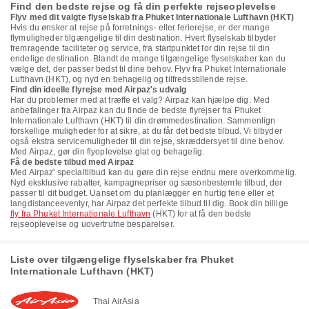
Find den bedste rejse og få din perfekte rejseoplevelse
Flyv med dit valgte flyselskab fra Phuket Internationale Lufthavn (HKT)
Hvis du ønsker at rejse på forretnings- eller ferierejse, er der mange
flymuligheder tilgængelige til din destination. Hvert flyselskab tilbyder
fremragende faciliteter og service, fra startpunktet for din rejse til din
endelige destination. Blandt de mange tilgængelige flyselskaber kan du
vælge det, der passer bedst til dine behov. Flyv fra Phuket Internationale
Lufthavn (HKT), og nyd en behagelig og tilfredsstillende rejse.
Find din ideelle flyrejse med Airpaz's udvalg
Har du problemer med at træffe et valg? Airpaz kan hjælpe dig. Med
anbefalinger fra Airpaz kan du finde de bedste flyrejser fra Phuket
Internationale Lufthavn (HKT) til din drømmedestination. Sammenlign
forskellige muligheder for at sikre, at du får det bedste tilbud. Vi tilbyder
også ekstra servicemuligheder til din rejse, skræddersyet til dine behov.
Med Airpaz, gør din flyoplevelse glat og behagelig.
Få de bedste tilbud med Airpaz
Med Airpaz' specialtilbud kan du gøre din rejse endnu mere overkommelig.
Nyd eksklusive rabatter, kampagnepriser og sæsonbestemte tilbud, der
passer til dit budget. Uanset om du planlægger en hurtig ferie eller et
langdistanceeventyr, har Airpaz det perfekte tilbud til dig. Book din billige
fly fra Phuket Internationale Lufthavn
(HKT) for at få den bedste
rejseoplevelse og uovertrufne besparelser.
Liste over tilgængelige flyselskaber fra Phuket
Internationale Lufthavn (HKT)
Thai AirAsia