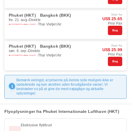
Phuket (HKT)
Bangkok (BKK)
Start fra
US$ 25.65
fre. 21. aug.
Direkte
Pris/ Pax
Thai Vietjet Air
Bog
Phuket (HKT)
Bangkok (BKK)
Start fra
US$ 25.99
søn. 6. sep.
Direkte
Pris/ Pax
Thai Vietjet Air
Bog
Bemærk venligst, at priserne på denne side muligvis ikke er
opdaterede og kan ændres uden forudgående varsel. Vi
bestræber os på at give de mest nøjagtige og aktuelle
oplysninger.
Flyoplysninger fra Phuket Internationale Lufthavn (HKT)
Eksklusive flytilbud