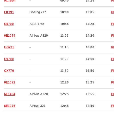
9C7654
-
09:40
14:25
P
EK391
Boeing 777
10:00
13:05
P
G9700
A32I-174Y
10:55
14:25
P
6E1074
Airbus A320
11:05
14:20
P
UO725
-
11:15
16:00
P
G9700
-
11:20
14:50
P
CX770
-
11:50
16:50
P
6E1072
-
12:20
15:25
P
6E1494
Airbus A320
12:25
13:55
P
6E1076
Airbus 321
12:45
14:40
P