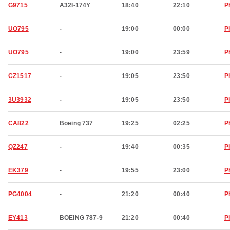
G9715
A32I-174Y
18:40
22:10
P
UO795
-
19:00
00:00
P
UO795
-
19:00
23:59
P
CZ1517
-
19:05
23:50
P
3U3932
-
19:05
23:50
P
CA822
Boeing 737
19:25
02:25
P
QZ247
-
19:40
00:35
P
EK379
-
19:55
23:00
P
PG4004
-
21:20
00:40
P
EY413
BOEING 787-9
21:20
00:40
P