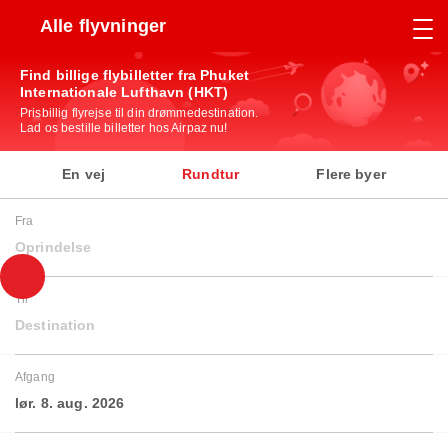
Alle flyvninger
Find billige flybilletter fra Phuket
Internationale Lufthavn (HKT)
Prisbillig flyrejse til din drømmedestination.
Lad os bestille billetter hos Airpaz nu!
En vej
Rundtur
Flere byer
Fra
Oprindelse
Til
Destination
Afgang
lør. 8. aug. 2026