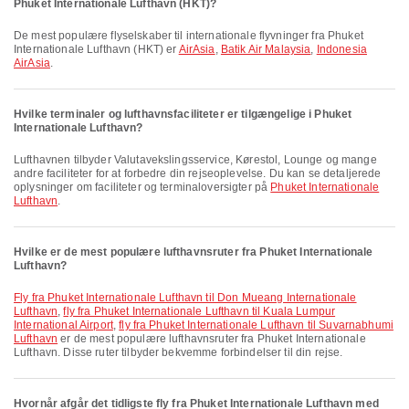
Phuket Internationale Lufthavn (HKT)?
De mest populære flyselskaber til internationale flyvninger fra Phuket
Internationale Lufthavn (HKT) er
AirAsia
,
Batik Air Malaysia
,
Indonesia
AirAsia
.
Hvilke terminaler og lufthavnsfaciliteter er tilgængelige i Phuket
Internationale Lufthavn?
Lufthavnen tilbyder Valutavekslingsservice, Kørestol, Lounge og mange
andre faciliteter for at forbedre din rejseoplevelse. Du kan se detaljerede
oplysninger om faciliteter og terminaloversigter på
Phuket Internationale
Lufthavn
.
Hvilke er de mest populære lufthavnsruter fra Phuket Internationale
Lufthavn?
fly fra Phuket Internationale Lufthavn til Don Mueang Internationale
Lufthavn
,
fly fra Phuket Internationale Lufthavn til Kuala Lumpur
International Airport
,
fly fra Phuket Internationale Lufthavn til Suvarnabhumi
Lufthavn
er de mest populære lufthavnsruter fra Phuket Internationale
Lufthavn. Disse ruter tilbyder bekvemme forbindelser til din rejse.
Hvornår afgår det tidligste fly fra Phuket Internationale Lufthavn med