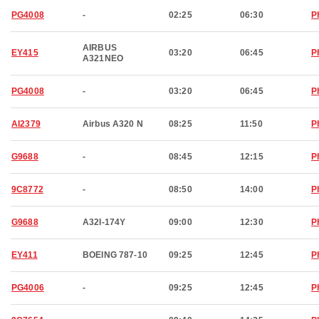
PG4008
-
02:25
06:30
P
AIRBUS
EY415
03:20
06:45
P
A321NEO
PG4008
-
03:20
06:45
P
AI2379
Airbus A320 N
08:25
11:50
P
G9688
-
08:45
12:15
P
9C8772
-
08:50
14:00
P
G9688
A32I-174Y
09:00
12:30
P
EY411
BOEING 787-10
09:25
12:45
P
PG4006
-
09:25
12:45
P