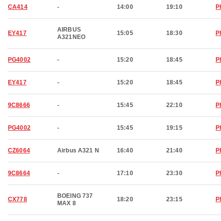
CA414
-
14:00
19:10
P
AIRBUS
EY417
15:05
18:30
P
A321NEO
PG4002
-
15:20
18:45
P
EY417
-
15:20
18:45
P
9C8666
-
15:45
22:10
P
PG4002
-
15:45
19:15
P
CZ6064
Airbus A321 N
16:40
21:40
P
9C8664
-
17:10
23:30
P
BOEING 737
CX778
18:20
23:15
P
MAX 8