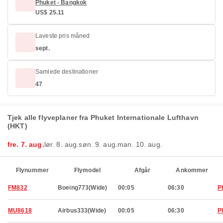
Phuket - Bangkok
US$ 25.11
Laveste pris måned
sept.
Samlede destinationer
47
Tjek alle flyveplaner fra Phuket Internationale Lufthavn
(HKT)
fre. 7. aug.
lør. 8. aug.
søn. 9. aug.
man. 10. aug.
Flynummer
Flymodel
Afgår
Ankommer
FM832
Boeing773(Wide)
00:05
06:30
P
MU8618
Airbus333(Wide)
00:05
06:30
P