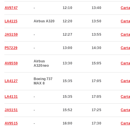
AV9747
-
12:10
13:40
Cart
LA4115
Airbus A320
12:20
13:50
Cart
JA5159
-
12:27
13:55
Cart
P57229
-
13:00
14:30
Cart
Airbus
AV8559
13:30
15:05
Cart
A320neo
Boeing 737
LA4127
15:35
17:05
Cart
MAX 8
LA4131
-
15:35
17:05
Cart
JA5151
-
15:52
17:25
Cart
AV9515
-
16:00
17:30
Cart