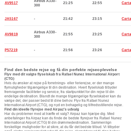
Airbus A330-
AV9517
21:25
22:55
Cart
300
JA5167
-
21:42
23:15
Cart
Airbus A330-
AV9819
21:55
23:25
Cart
300
P57219
-
21:56
23:26
Cart
Find den bedste rejse og få din perfekte rejseoplevelse
Flyv med dit valgte flyselskab fra Rafael Nunez International Airport
(CTG)
Hvis du ønsker at rejse på forretnings- eller ferierejse, er der mange
flymuligheder tilgængelige til din destination. Hvert flyselskab tilbyder
fremragende faciliteter og service, fra startpunktet for din rejse til din
endelige destination. Blandt de mange tilgængelige flyselskaber kan du
vælge det, der passer bedst til dine behov. Flyv fra Rafael Nunez
International Airport (CTG), og nyd en behagelig og tilfredsstillende rejse.
Find din ideelle flyrejse med Airpaz's udvalg
Har du problemer med at træffe et valg? Airpaz kan hjælpe dig. Med
anbefalinger fra Airpaz kan du finde de bedste flyrejser fra Rafael Nunez
International Airport (CTG) til din drømmedestination. Sammenlign
forskellige muligheder for at sikre, at du får det bedste tilbud. Vi tilbyder