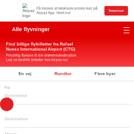
Få tonsvis af eksklusiv promo kun på
Download
Airpaz App. Hent nu!
Alle flyvninger
Find billige flybilletter fra Rafael
Nunez International Airport (CTG)
Prisbillig flyrejse til din drømmedestination.
Lad os bestille billetter hos Airpaz nu!
En vej
Rundtur
Flere byer
Fra
Oprindelse
Til
Destination