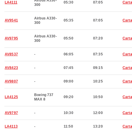
Airbus A330-
LA4111
05:30
07:05
Cart
300
Airbus A330-
AV9541
05:35
07:05
Cart
300
Airbus A330-
AV9795
05:50
07:20
Cart
300
AV8537
-
06:05
07:35
Cart
AV8423
-
07:45
09:15
Cart
AV9807
-
09:00
10:25
Cart
Boeing 737
LA4125
09:20
10:50
Cart
MAX 8
AV9797
-
10:30
12:00
Cart
LA4113
-
11:50
13:20
Cart