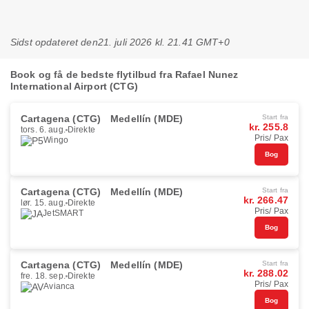
Sidst opdateret den
21. juli 2026 kl. 21.41 GMT+0
Book og få de bedste flytilbud fra Rafael Nunez
International Airport (CTG)
Cartagena (CTG)
Medellín (MDE)
Start fra
kr. 255.8
tors. 6. aug.
Direkte
Pris/ Pax
Wingo
Bog
Cartagena (CTG)
Medellín (MDE)
Start fra
kr. 266.47
lør. 15. aug.
Direkte
Pris/ Pax
JetSMART
Bog
Cartagena (CTG)
Medellín (MDE)
Start fra
kr. 288.02
fre. 18. sep.
Direkte
Pris/ Pax
Avianca
Bog