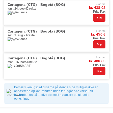
Cartagena (CTG)
Bogotá (BOG)
Start fra
kr. 438.02
tors. 24. sep.
Direkte
Pris/ Pax
Avianca
Bog
Cartagena (CTG)
Bogotá (BOG)
Start fra
kr. 450.6
søn. 9. aug.
Direkte
Pris/ Pax
Avianca
Bog
Cartagena (CTG)
Bogotá (BOG)
Start fra
kr. 486.83
man. 16. nov.
Direkte
Pris/ Pax
JetSMART
Bog
Bemærk venligst, at priserne på denne side muligvis ikke er
opdaterede og kan ændres uden forudgående varsel. Vi
bestræber os på at give de mest nøjagtige og aktuelle
oplysninger.