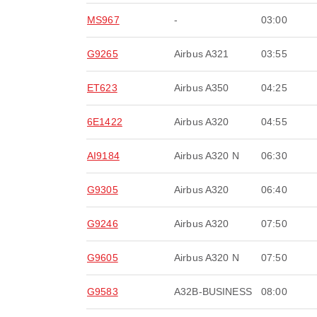
MS967
-
03:00
G9265
Airbus A321
03:55
ET623
Airbus A350
04:25
6E1422
Airbus A320
04:55
AI9184
Airbus A320 N
06:30
G9305
Airbus A320
06:40
G9246
Airbus A320
07:50
G9605
Airbus A320 N
07:50
G9583
A32B-BUSINESS
08:00