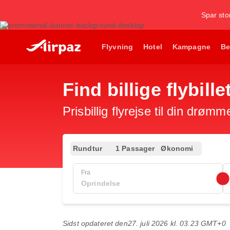
Spar stor
Flyvning
Hotel
Kampagne
Be
Find billige flybill
Prisbillig flyrejse til din drømm
Rundtur
1 Passager
Økonomi
Fra
Sidst opdateret den
27. juli 2026 kl. 03.23 GMT+0