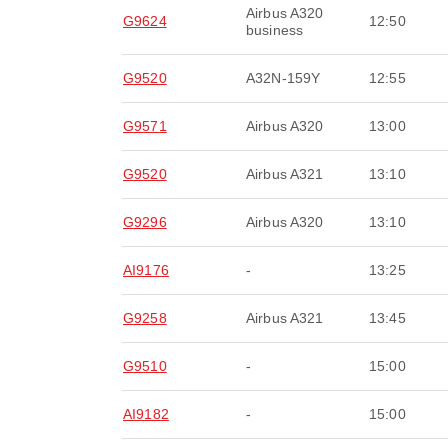
Airbus A320
G9624
12:50
business
G9520
A32N-159Y
12:55
G9571
Airbus A320
13:00
G9520
Airbus A321
13:10
G9296
Airbus A320
13:10
AI9176
-
13:25
G9258
Airbus A321
13:45
G9510
-
15:00
AI9182
-
15:00