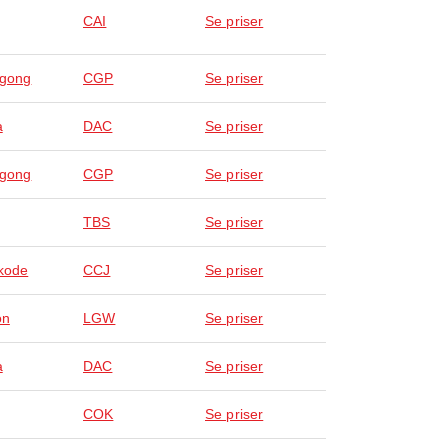
CAI
Se priser
agong
CGP
Se priser
a
DAC
Se priser
agong
CGP
Se priser
TBS
Se priser
kode
CCJ
Se priser
on
LGW
Se priser
a
DAC
Se priser
COK
Se priser