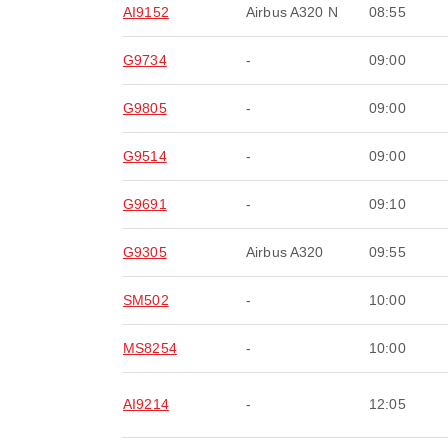
AI9152
Airbus A320 N
08:55
G9734
-
09:00
G9805
-
09:00
G9514
-
09:00
G9691
-
09:10
G9305
Airbus A320
09:55
SM502
-
10:00
MS8254
-
10:00
AI9214
-
12:05