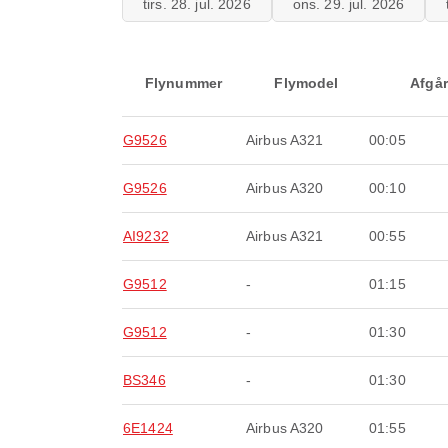
tirs. 28. jul. 2026
ons. 29. jul. 2026
Flynummer
Flymodel
Afgår
G9526
Airbus A321
00:05
G9526
Airbus A320
00:10
AI9232
Airbus A321
00:55
G9512
-
01:15
G9512
-
01:30
BS346
-
01:30
6E1424
Airbus A320
01:55