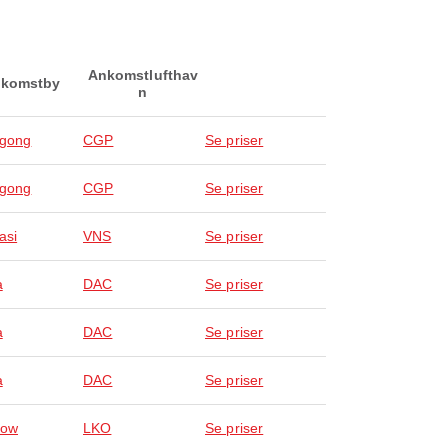
Ankomstlufthav
komstby
n
agong
CGP
Se priser
agong
CGP
Se priser
asi
VNS
Se priser
a
DAC
Se priser
a
DAC
Se priser
a
DAC
Se priser
now
LKO
Se priser