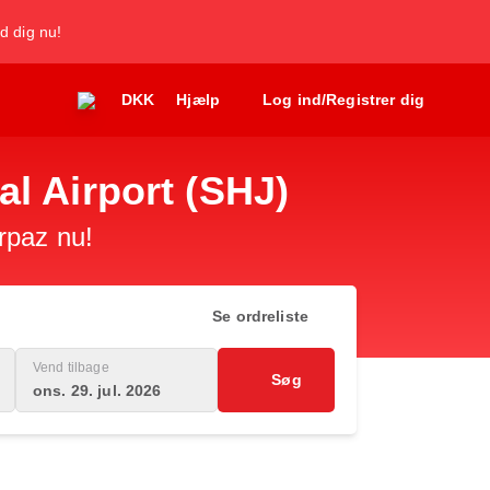
d dig nu!
DKK
Hjælp
Log ind/Registrer dig
nal Airport (SHJ)
irpaz nu!
Se ordreliste
Vend tilbage
Søg
ons. 29. jul. 2026