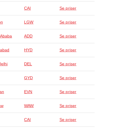
CAI
Se priser
on
LGW
Se priser
 Ababa
ADD
Se priser
rabad
HYD
Se priser
elhi
DEL
Se priser
GYD
Se priser
an
EVN
Se priser
aw
WAW
Se priser
CAI
Se priser