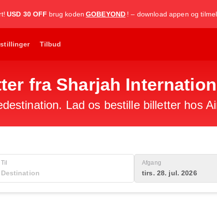
t!
USD 30 OFF
brug koden
GOBEYOND
! – download appen og tilmel
stillinger
Tilbud
etter fra Sharjah Internatio
edestination. Lad os bestille billetter hos A
Til
Afgang
tirs. 28. jul. 2026