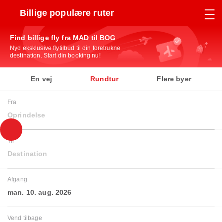
Billige populære ruter
Find billige fly fra MAD til BOG
Nyd eksklusive flytilbud til din foretrukne
destination. Start din booking nu!
En vej
Rundtur
Flere byer
Fra
Oprindelse
Til
Destination
Afgang
man. 10. aug. 2026
Vend tilbage