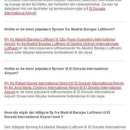
El Dorado International Airport tilbyder Kørestol, Bederum, Børneværelse
og mange andre faciliteter, der forbedrer din rejseoplevelse. Du kan se
detaljeret info om faciliteter og terminaloversigter på
El Dorado
International Airport
.
Hvilke er de mest populære flyruter fra Madrid Barajas Lufthavn?
fly fra Madrid Barajas Lufthavn til São Paulo Guarulhos International
Airport
,
fly fra Madrid Barajas Lufthavn til Sabiha Gökçen Internationale
Lufthavn
er de mest populære lufthavnsruter fra Madrid Barajas Lufthavn.
Disse ruter tilbyder bekvemme forbindelser til din rejse.
Hvilke er de mest populære flyruter til El Dorado International
Airport?
fly fra Rafael Nunez International Airport til El Dorado International Airport
,
fly fra José María Córdova International Airport til El Dorado International
Airport
er de mest populære lufthavnsruter til El Dorado International
Airport. Disse ruter tilbyder bekvemme forbindelser til din rejse.
Hvornår afgår det tidligste fly fra Madrid Barajas Lufthavn til El
Dorado International Airport med ?
Den tidligste flyvning fra Madrid Barajas Lufthavn til El Dorado International