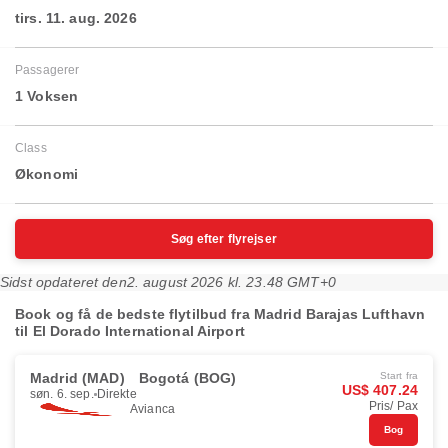
tirs. 11. aug. 2026
Passagerer
1 Voksen
Class
Økonomi
Søg efter flyrejser
Sidst opdateret den
2. august 2026 kl. 23.48 GMT+0
Book og få de bedste flytilbud fra Madrid Barajas Lufthavn
til El Dorado International Airport
Madrid (MAD)
Bogotá (BOG)
Start fra
US$ 407.24
søn. 6. sep.
Direkte
Pris/ Pax
Avianca
Bog