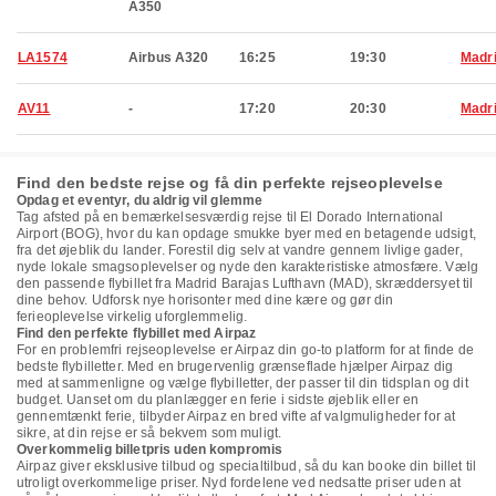
A350
LA1574
Airbus A320
16:25
19:30
Madr
AV11
-
17:20
20:30
Madr
Find den bedste rejse og få din perfekte rejseoplevelse
Opdag et eventyr, du aldrig vil glemme
Tag afsted på en bemærkelsesværdig rejse til El Dorado International
Airport (BOG), hvor du kan opdage smukke byer med en betagende udsigt,
fra det øjeblik du lander. Forestil dig selv at vandre gennem livlige gader,
nyde lokale smagsoplevelser og nyde den karakteristiske atmosfære. Vælg
den passende flybillet fra Madrid Barajas Lufthavn (MAD), skræddersyet til
dine behov. Udforsk nye horisonter med dine kære og gør din
ferieoplevelse virkelig uforglemmelig.
Find den perfekte flybillet med Airpaz
For en problemfri rejseoplevelse er Airpaz din go-to platform for at finde de
bedste flybilletter. Med en brugervenlig grænseflade hjælper Airpaz dig
med at sammenligne og vælge flybilletter, der passer til din tidsplan og dit
budget. Uanset om du planlægger en ferie i sidste øjeblik eller en
gennemtænkt ferie, tilbyder Airpaz en bred vifte af valgmuligheder for at
sikre, at din rejse er så bekvem som muligt.
Overkommelig billetpris uden kompromis
Airpaz giver eksklusive tilbud og specialtilbud, så du kan booke din billet til
utroligt overkommelige priser. Nyd fordelene ved nedsatte priser uden at