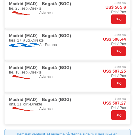
Madrid (MAD)
Bogotá (BOG)
Start fra
US$ 505.6
fre. 25. sep.
Direkte
Pris/ Pax
Avianca
Bog
Madrid (MAD)
Bogotá (BOG)
Start fra
US$ 506.44
tors. 27. aug.
Direkte
Pris/ Pax
Air Europa
Bog
Madrid (MAD)
Bogotá (BOG)
Start fra
US$ 507.25
fre. 18. sep.
Direkte
Pris/ Pax
Avianca
Bog
Madrid (MAD)
Bogotá (BOG)
Start fra
US$ 507.27
ons. 21. okt.
Direkte
Pris/ Pax
Avianca
Bog
Bemærk venligst, at priserne på denne side muligvis ikke er