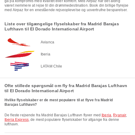
gå på kompromis med kvalitet eller komfort. Med Airpaz har det aldrig
været nemmere at rejse til din drømmedestination. Book din billige flyrejse
med Airpaz for en enestående rejseoplevelse og uovertrufne besparelser.
Liste over tilgængelige flyselskaber fra Madrid Barajas
Lufthavn til El Dorado International Airport
Avianca
Iberia
LATAM Chile
Ofte stillede spørgsmål om fly fra Madrid Barajas Lufthavn
til El Dorado International Airport
Hvilke flyselskaber er de mest populære til at flyve fra Madrid
Barajas Lufthavn?
De fleste rejsende fra Madrid Barajas Lufthavn flyver med
Iberia
,
Ryanair
,
Iberia Express
, de mest populære flyselskaber for afgange fra denne
lufthavn.