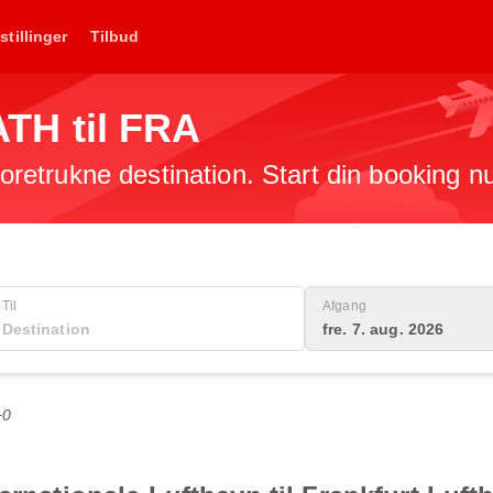
stillinger
Tilbud
 ATH til FRA
 foretrukne destination. Start din booking n
Til
Afgang
fre. 7. aug. 2026
+0