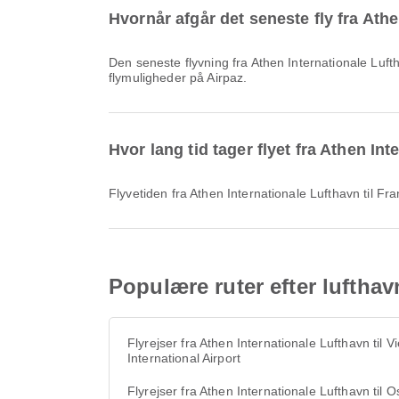
Hvornår afgår det seneste fly fra Ath
Den seneste flyvning fra Athen Internationale Lufthavn til Frankfurt Lufthavn med Lufthansa afgår kl. 18.35. Du kan se denne tidsplan og sammenligne andre tilgængelige
flymuligheder på Airpaz.
Hvor lang tid tager flyet fra Athen In
Flyvetiden fra Athen Internationale Lufthavn til Fr
Populære ruter efter lufthav
Flyrejser fra Athen Internationale Lufthavn til V
International Airport
Flyrejser fra Athen Internationale Lufthavn til O