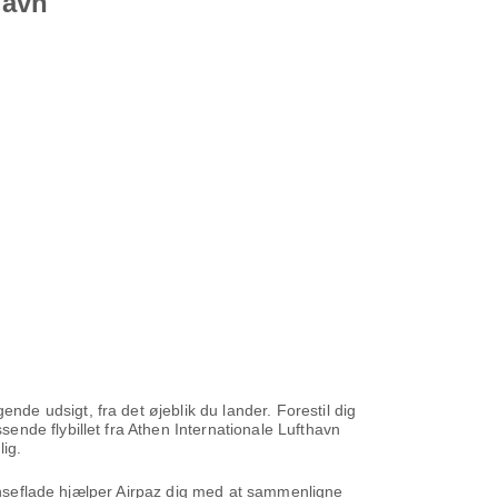
havn
e udsigt, fra det øjeblik du lander. Forestil dig
nde flybillet fra Athen Internationale Lufthavn
ig.
rænseflade hjælper Airpaz dig med at sammenligne