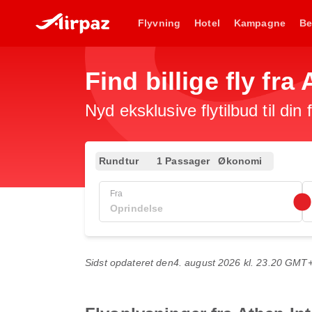
Flyvning
Hotel
Kampagne
Be
Find billige fly fra
Nyd eksklusive flytilbud til din
Rundtur
1 Passager
Økonomi
Fra
Sidst opdateret den
4. august 2026 kl. 23.20 GMT