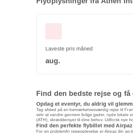
Flyoplysninger fra Athen Int
Laveste pris måned
aug.
Find den bedste rejse og få 
Opdag et eventyr, du aldrig vil glem
Tag afsted på en bemærkelsesværdig rejse til Fran
selv at vandre gennem livlige gader, nyde lokale 
(ATH), skræddersyet til dine behov. Udforsk nye ho
Find den perfekte flybillet med Airpaz
For en problemfri rejseoplevelse er Airpaz din go-