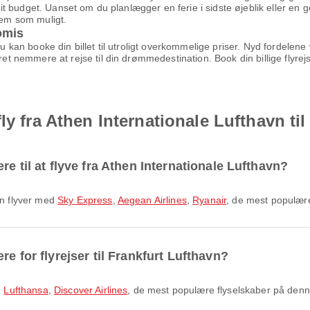
g dit budget. Uanset om du planlægger en ferie i sidste øjeblik eller en 
kvem som muligt.
omis
 du kan booke din billet til utroligt overkommelige priser. Nyd fordel
æret nemmere at rejse til din drømmedestination. Book din billige flyr
ly fra Athen Internationale Lufthavn ti
e til at flyve fra Athen Internationale Lufthavn?
avn flyver med
Sky Express
,
Aegean Airlines
,
Ryanair
, de mest populære
e for flyrejser til Frankfurt Lufthavn?
d
Lufthansa
,
Discover Airlines
, de mest populære flyselskaber på denn