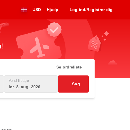
USD
Hjælp
Log ind/Registrer dig
u!
Se ordreliste
Vend tilbage
Søg
lør. 8. aug. 2026