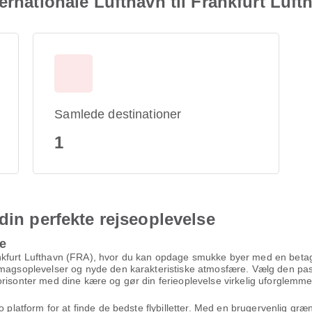
ernationale Lufthavn til Frankfurt Luft
Samlede destinationer
1
din perfekte rejseoplevelse
me
kfurt Lufthavn (FRA), hvor du kan opdage smukke byer med en betagend
smagsoplevelser og nyde den karakteristiske atmosfære. Vælg den passe
risonter med dine kære og gør din ferieoplevelse virkelig uforglemmel
to platform for at finde de bedste flybilletter. Med en brugervenlig g