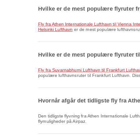
Hvilke er de mest populære flyruter f
fly fra Athen Internationale Lufthavn til Vienna Int
Helsinki Lufthavn
er de mest populære lufthavnsrute
Hvilke er de mest populære flyruter t
fly fra Suvarnabhumi Lufthavn til Frankfurt Luftha
populære lufthavnsruter til Frankfurt Lufthavn. Diss
Hvornår afgår det tidligste fly fra At
Den tidligste flyvning fra Athen Internationale Lufthavn til Frankfurt Lufthavn med Lufthansa afgår kl. 06.25. Du kan se denne tidsplan og sammenligne andre tilgængelige
flymuligheder på Airpaz.