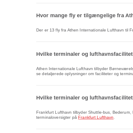
Hvor mange fly er tilgængelige fra At
Der er 13 fly fra Athen Internationale Lufthavn til 
Hvilke terminaler og lufthavnsfacilite
Athen Internationale Lufthavn tilbyder Børneværelse, Klinik og apoteker, Banktjeneste/hæveautomat og mange andre faciliteter, der forbedrer din rejseoplevelse. Du kan
se detaljerede oplysninger om faciliteter og termi
Hvilke terminaler og lufthavnsfacilite
Frankfurt Lufthavn tilbyder Shuttle-bus, Bederum, Kørestol og mange andre faciliteter, der forbedrer din rejseoplevelse. Du kan se detaljeret info om faciliteter og
terminaloversigter på
Frankfurt Lufthavn
.