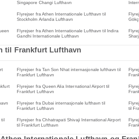
Singapore Changi Lufthavn
Inter
Flyrejser fra Athen Internationale Lufthavn til
Flyre
Stockholm Arlanda Lufthavn
Gökçe
Queen
Flyrejser fra Athen Internationale Lufthavn til Indira
Flyre
Gandhi Internationale Lufthavn
Sharj
n til Frankfurt Lufthavn
rt
Flyrejser fra Tan Son Nhat internasjonale lufthavn til
Flyre
Frankfurt Lufthavn
Frank
nkfurt
Flyrejser fra Queen Alia International Airport til
Flyre
Frankfurt Lufthavn
Frank
thavn
Flyrejser fra Dubai internasjonale lufthavn til
Flyre
Frankfurt Lufthavn
til F
til
Flyrejser fra Chhatrapati Shivaji International Airport
Flyre
til Frankfurt Lufthavn
Frank
il Athen Internationale Lufthavn og Fra