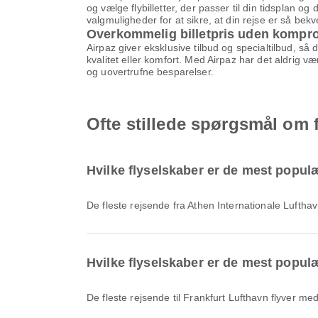
og vælge flybilletter, der passer til din tidsplan o
valgmuligheder for at sikre, at din rejse er så be
Overkommelig billetpris uden kompr
Airpaz giver eksklusive tilbud og specialtilbud, så
kvalitet eller komfort. Med Airpaz har det aldrig v
og uovertrufne besparelser.
Ofte stillede spørgsmål om f
Hvilke flyselskaber er de mest populær
De fleste rejsende fra Athen Internationale Lufth
Hvilke flyselskaber er de mest populær
De fleste rejsende til Frankfurt Lufthavn flyver me