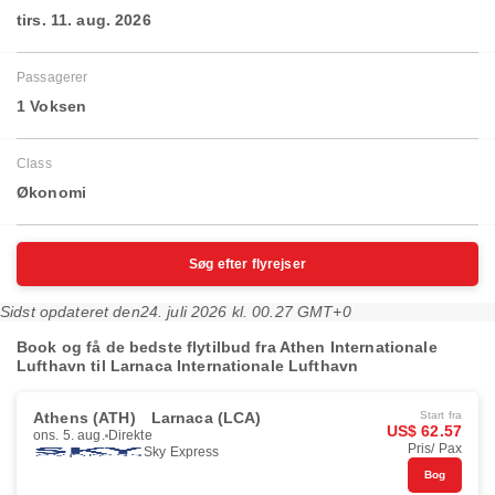
tirs. 11. aug. 2026
Passagerer
1 Voksen
Class
Økonomi
Søg efter flyrejser
Sidst opdateret den
24. juli 2026 kl. 00.27 GMT+0
Book og få de bedste flytilbud fra Athen Internationale
Lufthavn til Larnaca Internationale Lufthavn
Athens (ATH)
Larnaca (LCA)
Start fra
US$ 62.57
ons. 5. aug.
Direkte
Pris/ Pax
Sky Express
Bog