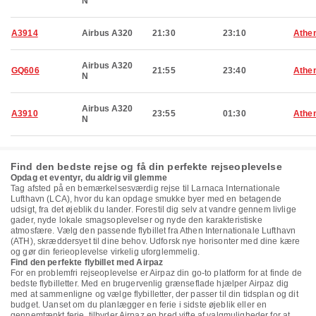
N
A3914
Airbus A320
21:30
23:10
Athe
Airbus A320
GQ606
21:55
23:40
Athe
N
Airbus A320
A3910
23:55
01:30
Athe
N
Find den bedste rejse og få din perfekte rejseoplevelse
Opdag et eventyr, du aldrig vil glemme
Tag afsted på en bemærkelsesværdig rejse til Larnaca Internationale
Lufthavn (LCA), hvor du kan opdage smukke byer med en betagende
udsigt, fra det øjeblik du lander. Forestil dig selv at vandre gennem livlige
gader, nyde lokale smagsoplevelser og nyde den karakteristiske
atmosfære. Vælg den passende flybillet fra Athen Internationale Lufthavn
(ATH), skræddersyet til dine behov. Udforsk nye horisonter med dine kære
og gør din ferieoplevelse virkelig uforglemmelig.
Find den perfekte flybillet med Airpaz
For en problemfri rejseoplevelse er Airpaz din go-to platform for at finde de
bedste flybilletter. Med en brugervenlig grænseflade hjælper Airpaz dig
med at sammenligne og vælge flybilletter, der passer til din tidsplan og dit
budget. Uanset om du planlægger en ferie i sidste øjeblik eller en
gennemtænkt ferie, tilbyder Airpaz en bred vifte af valgmuligheder for at