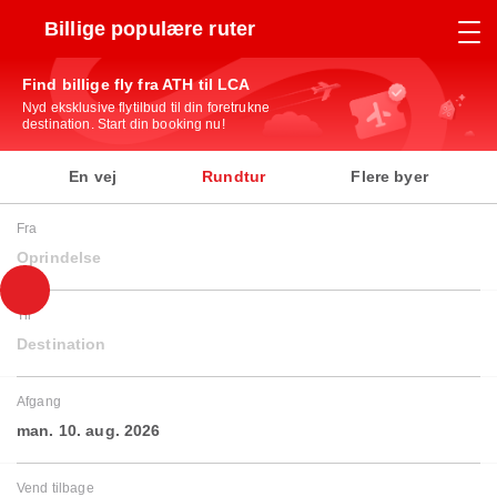
Billige populære ruter
Find billige fly fra ATH til LCA
Nyd eksklusive flytilbud til din foretrukne
destination. Start din booking nu!
En vej
Rundtur
Flere byer
Fra
Oprindelse
Til
Destination
Afgang
man. 10. aug. 2026
Vend tilbage