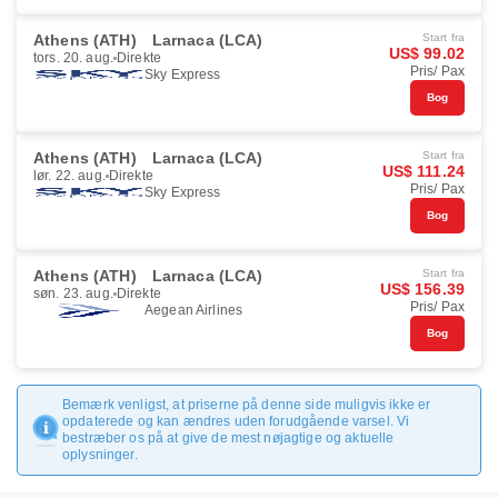
Athens (ATH)
Larnaca (LCA)
Start fra
US$ 99.02
tors. 20. aug.
Direkte
Pris/ Pax
Sky Express
Bog
Athens (ATH)
Larnaca (LCA)
Start fra
US$ 111.24
lør. 22. aug.
Direkte
Pris/ Pax
Sky Express
Bog
Athens (ATH)
Larnaca (LCA)
Start fra
US$ 156.39
søn. 23. aug.
Direkte
Pris/ Pax
Aegean Airlines
Bog
Bemærk venligst, at priserne på denne side muligvis ikke er
opdaterede og kan ændres uden forudgående varsel. Vi
bestræber os på at give de mest nøjagtige og aktuelle
oplysninger.