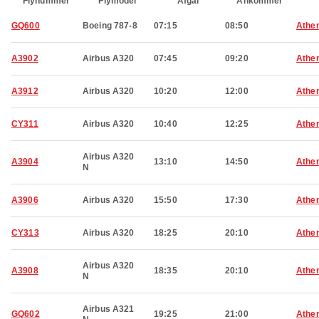
Flynummer
Flymodel
Afgår
Ankommer
GQ600
Boeing 787-8
07:15
08:50
Athe
A3902
Airbus A320
07:45
09:20
Athe
A3912
Airbus A320
10:20
12:00
Athe
CY311
Airbus A320
10:40
12:25
Athe
Airbus A320
A3904
13:10
14:50
Athe
N
A3906
Airbus A320
15:50
17:30
Athe
CY313
Airbus A320
18:25
20:10
Athe
Airbus A320
A3908
18:35
20:10
Athe
N
Airbus A321
GQ602
19:25
21:00
Athe