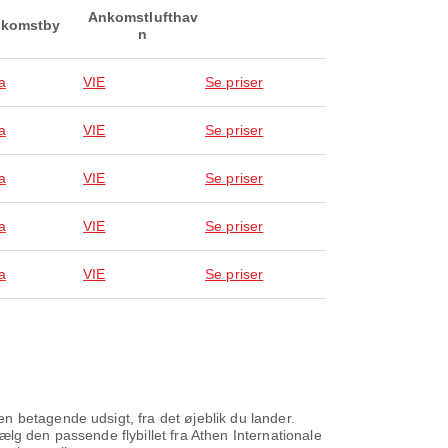
Ankomstlufthav
komstby
n
a
VIE
Se priser
a
VIE
Se priser
a
VIE
Se priser
a
VIE
Se priser
a
VIE
Se priser
 betagende udsigt, fra det øjeblik du lander.
lg den passende flybillet fra Athen Internationale