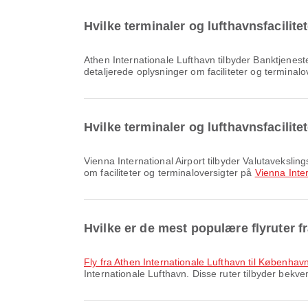
Hvilke terminaler og lufthavnsfacilite
Athen Internationale Lufthavn tilbyder Banktjeneste/hæveautomat, Shuttle-bus, Toldfri butik og mange andre faciliteter, der forbedrer din rejseoplevelse. Du kan se
detaljerede oplysninger om faciliteter og terminal
Hvilke terminaler og lufthavnsfacilite
Vienna International Airport tilbyder Valutavekslingsservice, Kørestol, Venteområde og mange andre faciliteter, der forbedrer din rejseoplevelse. Du kan se detaljeret info
om faciliteter og terminaloversigter på
Vienna Inter
Hvilke er de mest populære flyruter f
fly fra Athen Internationale Lufthavn til Københav
Internationale Lufthavn. Disse ruter tilbyder bekvem