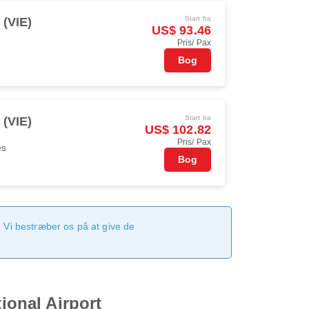
Start fra
 (VIE)
US$ 93.46
Pris/ Pax
Bog
Start fra
 (VIE)
US$ 102.82
Pris/ Pax
es
Bog
 Vi bestræber os på at give de
ional Airport