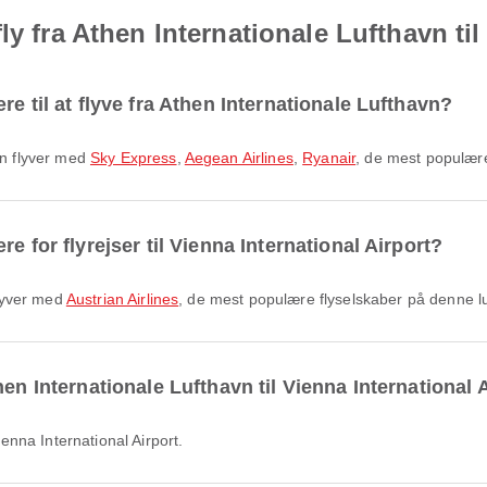
ly fra Athen Internationale Lufthavn til
e til at flyve fra Athen Internationale Lufthavn?
avn flyver med
Sky Express
,
Aegean Airlines
,
Ryanair
, de mest populære
e for flyrejser til Vienna International Airport?
 flyver med
Austrian Airlines
, de mest populære flyselskaber på denne l
en Internationale Lufthavn til Vienna International 
Vienna International Airport.