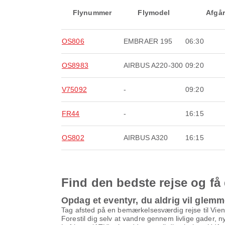
Flynummer
Flymodel
Afgår
OS806
EMBRAER 195
06:30
OS8983
AIRBUS A220-300
09:20
V75092
-
09:20
FR44
-
16:15
OS802
AIRBUS A320
16:15
Find den bedste rejse og få 
Opdag et eventyr, du aldrig vil glem
Tag afsted på en bemærkelsesværdig rejse til Vien
Forestil dig selv at vandre gennem livlige gader, 