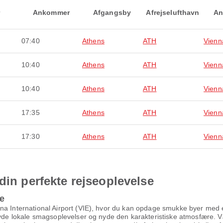
Ankommer
Afgangsby
Afrejselufthavn
An
07:40
Athens
ATH
Vienn
10:40
Athens
ATH
Vienn
10:40
Athens
ATH
Vienn
17:35
Athens
ATH
Vienn
17:30
Athens
ATH
Vienn
din perfekte rejseoplevelse
me
na International Airport (VIE), hvor du kan opdage smukke byer med en
nyde lokale smagsoplevelser og nyde den karakteristiske atmosfære. Væ