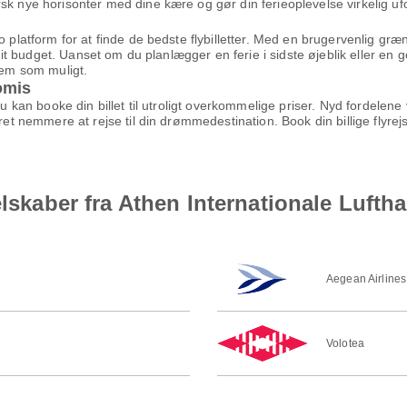
sk nye horisonter med dine kære og gør din ferieoplevelse virkelig u
to platform for at finde de bedste flybilletter. Med en brugervenlig g
g dit budget. Uanset om du planlægger en ferie i sidste øjeblik eller en 
kvem som muligt.
omis
 du kan booke din billet til utroligt overkommelige priser. Nyd fordel
æret nemmere at rejse til din drømmedestination. Book din billige flyr
elskaber fra Athen Internationale Luftha
Aegean Airlines
Volotea