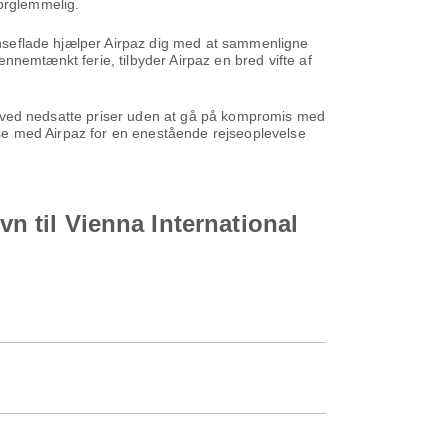
forglemmelig.
rænseflade hjælper Airpaz dig med at sammenligne
gennemtænkt ferie, tilbyder Airpaz en bred vifte af
ene ved nedsatte priser uden at gå på kompromis med
ejse med Airpaz for en enestående rejseoplevelse
vn til Vienna International