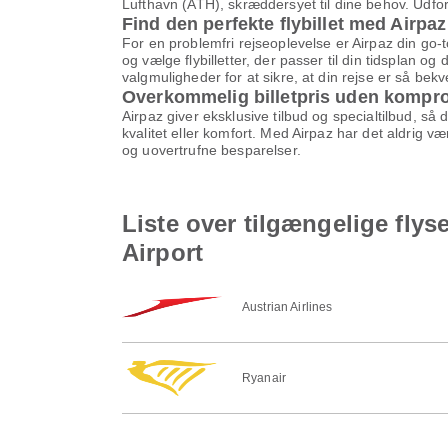
Lufthavn (ATH), skræddersyet til dine behov. Udfor
Find den perfekte flybillet med Airpaz
For en problemfri rejseoplevelse er Airpaz din go-
og vælge flybilletter, der passer til din tidsplan o
valgmuligheder for at sikre, at din rejse er så be
Overkommelig billetpris uden kompr
Airpaz giver eksklusive tilbud og specialtilbud, så
kvalitet eller komfort. Med Airpaz har det aldrig v
og uovertrufne besparelser.
Liste over tilgængelige flys
Airport
Austrian Airlines
Ryanair