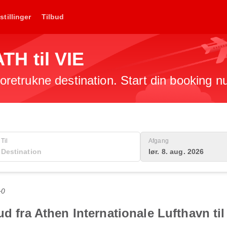
stillinger
Tilbud
ATH til VIE
 foretrukne destination. Start din booking n
Til
Afgang
lør. 8. aug. 2026
+0
ud fra Athen Internationale Lufthavn til