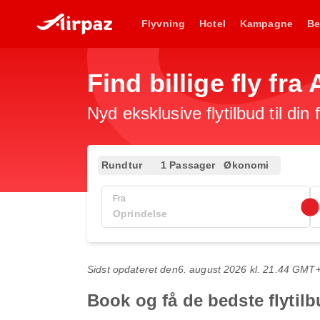
Flyvning
Hotel
Kampagne
Be
Find billige fly fra 
Nyd eksklusive flytilbud til din
Rundtur
1 Passager
Økonomi
Fra
Sidst opdateret den
6. august 2026 kl. 21.44 GMT
Book og få de bedste flytilb