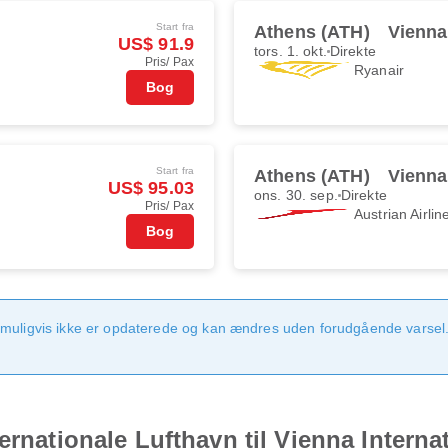
Start fra
Athens (ATH)
Vienna
US$ 91.9
tors. 1. okt.
Direkte
Pris/ Pax
Ryanair
Bog
Start fra
Athens (ATH)
Vienna
US$ 95.03
ons. 30. sep.
Direkte
Pris/ Pax
Austrian Airlin
Bog
 muligvis ikke er opdaterede og kan ændres uden forudgående varsel.
ernationale Lufthavn til Vienna Internat