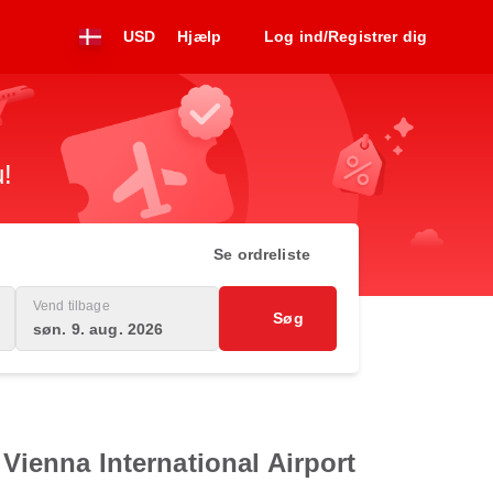
USD
Hjælp
Log ind/Registrer dig
u!
Se ordreliste
Vend tilbage
Søg
søn. 9. aug. 2026
 Vienna International Airport