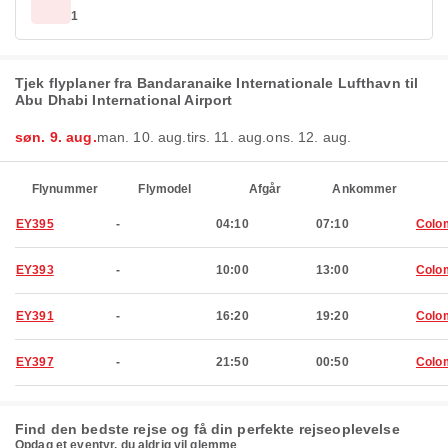
1
Tjek flyplaner fra Bandaranaike Internationale Lufthavn til
Abu Dhabi International Airport
søn. 9. aug.
man. 10. aug.
tirs. 11. aug.
ons. 12. aug.
Flynummer
Flymodel
Afgår
Ankommer
EY395
-
04:10
07:10
Colo
EY393
-
10:00
13:00
Colo
EY391
-
16:20
19:20
Colo
EY397
-
21:50
00:50
Colo
Find den bedste rejse og få din perfekte rejseoplevelse
Opdag et eventyr, du aldrig vil glemme