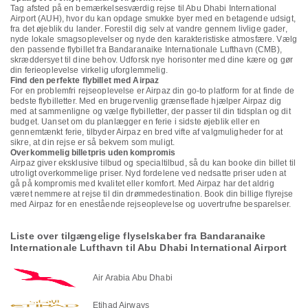
Tag afsted på en bemærkelsesværdig rejse til Abu Dhabi International
Airport (AUH), hvor du kan opdage smukke byer med en betagende udsigt,
fra det øjeblik du lander. Forestil dig selv at vandre gennem livlige gader,
nyde lokale smagsoplevelser og nyde den karakteristiske atmosfære. Vælg
den passende flybillet fra Bandaranaike Internationale Lufthavn (CMB),
skræddersyet til dine behov. Udforsk nye horisonter med dine kære og gør
din ferieoplevelse virkelig uforglemmelig.
Find den perfekte flybillet med Airpaz
For en problemfri rejseoplevelse er Airpaz din go-to platform for at finde de
bedste flybilletter. Med en brugervenlig grænseflade hjælper Airpaz dig
med at sammenligne og vælge flybilletter, der passer til din tidsplan og dit
budget. Uanset om du planlægger en ferie i sidste øjeblik eller en
gennemtænkt ferie, tilbyder Airpaz en bred vifte af valgmuligheder for at
sikre, at din rejse er så bekvem som muligt.
Overkommelig billetpris uden kompromis
Airpaz giver eksklusive tilbud og specialtilbud, så du kan booke din billet til
utroligt overkommelige priser. Nyd fordelene ved nedsatte priser uden at
gå på kompromis med kvalitet eller komfort. Med Airpaz har det aldrig
været nemmere at rejse til din drømmedestination. Book din billige flyrejse
med Airpaz for en enestående rejseoplevelse og uovertrufne besparelser.
Liste over tilgængelige flyselskaber fra Bandaranaike
Internationale Lufthavn til Abu Dhabi International Airport
Air Arabia Abu Dhabi
Etihad Airways