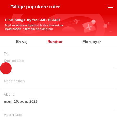
Billige populære ruter
Find billige fly fra CMB til AUH
Nyd eksklusive flytilbud til din foretrukne
destination. Start din booking nu!
En vej
Rundtur
Flere byer
Fra
Oprindelse
Til
Destination
Afgang
man. 10. aug. 2026
Vend tilbage