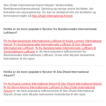
Abu Dhabi International Airport tilbyder Venteområde,
Banktjeneste/hæveautomat, Spisning og mange andre faciliteter, der
forbedrer din rejseoplevelse. Du kan se detaljeret info om faciliteter og
terminaloversigter på
Abu Dhabi International Airport
.
Hvilke er de mest populære flyruter fra Bandaranaike Internationale
Lufthavn?
fly fra Bandaranaike Internationale Lufthavn til Kuala Lumpur International
Airport
,
fly fra Bandaranaike Internationale Lufthavn til Don Mueang
Internationale Lufthavn
,
fly fra Bandaranaike Internationale Lufthavn til
Suvarnabhumi Lufthavn
er de mest populære lufthavnsruter fra
Bandaranaike Internationale Lufthavn. Disse ruter tilbyder bekvemme
forbindelser til din rejse.
Hvilke er de mest populære flyruter til Abu Dhabi International
Airport?
fly fra Kuala Lumpur International Airport til Abu Dhabi International Airport
,
fly fra Ninoy Aquino Internationale Lufthavn til Abu Dhabi International
Airport
er de mest populære lufthavnsruter til Abu Dhabi International
Airport. Disse ruter tilbyder bekvemme forbindelser til din rejse.