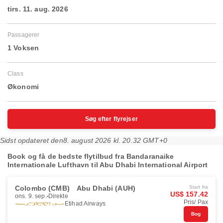
tirs. 11. aug. 2026
Passagerer
1 Voksen
Class
Økonomi
Søg efter flyrejser
Sidst opdateret den
8. august 2026 kl. 20.32 GMT+0
Book og få de bedste flytilbud fra Bandaranaike
Internationale Lufthavn til Abu Dhabi International Airport
Colombo (CMB)
Abu Dhabi (AUH)
Start fra
US$ 157.42
ons. 9. sep.
Direkte
Pris/ Pax
Etihad Airways
Bog