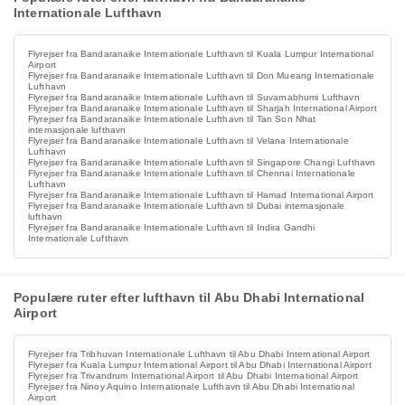
Internationale Lufthavn
Flyrejser fra Bandaranaike Internationale Lufthavn til Kuala Lumpur International
Airport
Flyrejser fra Bandaranaike Internationale Lufthavn til Don Mueang Internationale
Lufthavn
Flyrejser fra Bandaranaike Internationale Lufthavn til Suvarnabhumi Lufthavn
Flyrejser fra Bandaranaike Internationale Lufthavn til Sharjah International Airport
Flyrejser fra Bandaranaike Internationale Lufthavn til Tan Son Nhat
internasjonale lufthavn
Flyrejser fra Bandaranaike Internationale Lufthavn til Velana Internationale
Lufthavn
Flyrejser fra Bandaranaike Internationale Lufthavn til Singapore Changi Lufthavn
Flyrejser fra Bandaranaike Internationale Lufthavn til Chennai Internationale
Lufthavn
Flyrejser fra Bandaranaike Internationale Lufthavn til Hamad International Airport
Flyrejser fra Bandaranaike Internationale Lufthavn til Dubai internasjonale
lufthavn
Flyrejser fra Bandaranaike Internationale Lufthavn til Indira Gandhi
Internationale Lufthavn
Populære ruter efter lufthavn til Abu Dhabi International
Airport
Flyrejser fra Tribhuvan Internationale Lufthavn til Abu Dhabi International Airport
Flyrejser fra Kuala Lumpur International Airport til Abu Dhabi International Airport
Flyrejser fra Trivandrum International Airport til Abu Dhabi International Airport
Flyrejser fra Ninoy Aquino Internationale Lufthavn til Abu Dhabi International
Airport