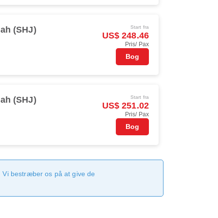
Start fra
jah (SHJ)
US$ 248.46
Pris/ Pax
Bog
Start fra
jah (SHJ)
US$ 251.02
Pris/ Pax
Bog
 Vi bestræber os på at give de