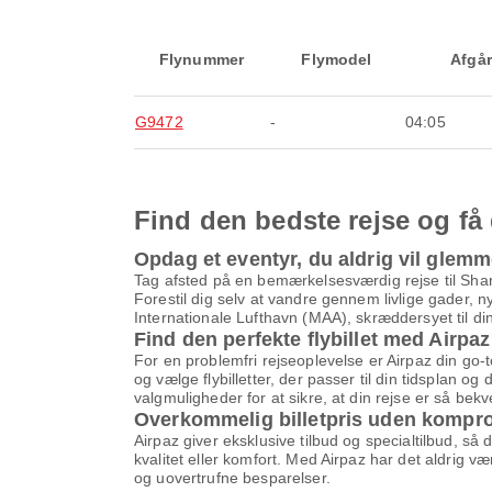
Flynummer
Flymodel
Afgår
G9472
-
04:05
Find den bedste rejse og få 
Opdag et eventyr, du aldrig vil glem
Tag afsted på en bemærkelsesværdig rejse til Shar
Forestil dig selv at vandre gennem livlige gader,
Internationale Lufthavn (MAA), skræddersyet til di
Find den perfekte flybillet med Airpaz
For en problemfri rejseoplevelse er Airpaz din go-
og vælge flybilletter, der passer til din tidsplan o
valgmuligheder for at sikre, at din rejse er så be
Overkommelig billetpris uden kompr
Airpaz giver eksklusive tilbud og specialtilbud, så
kvalitet eller komfort. Med Airpaz har det aldrig v
og uovertrufne besparelser.