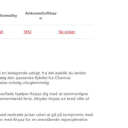
Ankomstlufthav
komstby
n
ah
SHJ
Se priser
en betagende udsigt, fra det øjeblik du lander.
ælg den passende flybillet fra Chennai
lse virkelig uforglemmelig.
rænseflade hjælper Airpaz dig med at sammenligne
gennemtænkt ferie, tilbyder Airpaz en bred vifte af
ene ved nedsatte priser uden at gå på kompromis med
ejse med Airpaz for en enestående rejseoplevelse