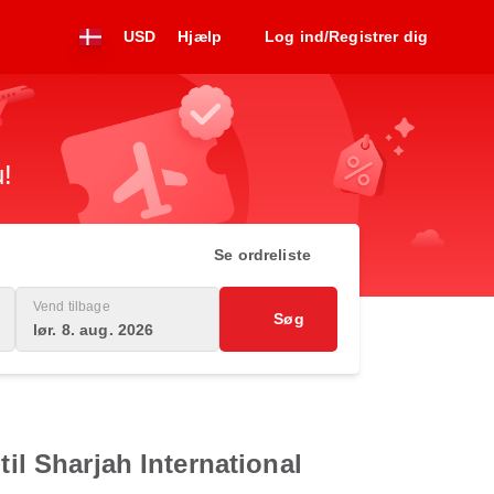
USD
Hjælp
Log ind/Registrer dig
u!
Se ordreliste
Vend tilbage
Søg
lør. 8. aug. 2026
til Sharjah International