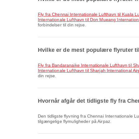
fly fra Chennai Internationale Lufthavn til Kuala L
Internationale Lufthavn til Don Mueang Internatio
forbindelser til din rejse.
Hvilke er de mest populære flyruter ti
fly fra Bandaranaike Internationale Lufthavn til Sh
Internationale Lufthavn til Sharjah International Air
din rejse.
Hvornår afgår det tidligste fly fra Ch
Den tidligste flyvning fra Chennai Internationale Lufthavn til Sharjah International Airport med Air Arabia afgår kl. 04.05. Du kan se denne tidsplan og sammenligne andre
tilgængelige flymuligheder på Airpaz.