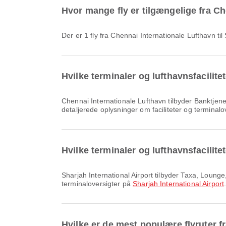
Hvor mange fly er tilgængelige fra Che
Der er 1 fly fra Chennai Internationale Lufthavn til
Hvilke terminaler og lufthavnsfacilite
Chennai Internationale Lufthavn tilbyder Banktjeneste/hæveautomat, Rygeområde, Taxa og mange andre faciliteter, der forbedrer din rejseoplevelse. Du kan se
detaljerede oplysninger om faciliteter og terminal
Hvilke terminaler og lufthavnsfacilitet
Sharjah International Airport tilbyder Taxa, Lounge, Børneværelse og mange andre faciliteter, der forbedrer din rejseoplevelse. Du kan se detaljeret info om faciliteter og
terminaloversigter på
Sharjah International Airport
Hvilke er de mest populære flyruter f