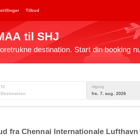
stillinger
Tilbud
 MAA til SHJ
 foretrukne destination. Start din booking n
Til
Afgang
fre. 7. aug. 2026
ud fra Chennai Internationale Lufthavn 