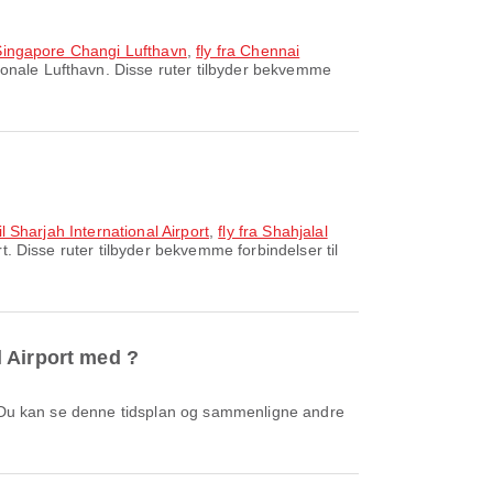
l Singapore Changi Lufthavn
,
fly fra Chennai
ionale Lufthavn. Disse ruter tilbyder bekvemme
il Sharjah International Airport
,
fly fra Shahjalal
t. Disse ruter tilbyder bekvemme forbindelser til
l Airport med ?