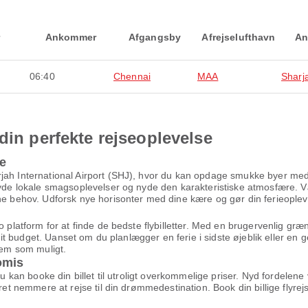
Ankommer
Afgangsby
Afrejselufthavn
An
06:40
Chennai
MAA
Sharj
din perfekte rejseoplevelse
me
jah International Airport (SHJ), hvor du kan opdage smukke byer med 
 nyde lokale smagsoplevelser og nyde den karakteristiske atmosfære. V
ne behov. Udforsk nye horisonter med dine kære og gør din ferieopleve
to platform for at finde de bedste flybilletter. Med en brugervenlig g
g dit budget. Uanset om du planlægger en ferie i sidste øjeblik eller en 
kvem som muligt.
omis
 du kan booke din billet til utroligt overkommelige priser. Nyd fordel
æret nemmere at rejse til din drømmedestination. Book din billige flyr