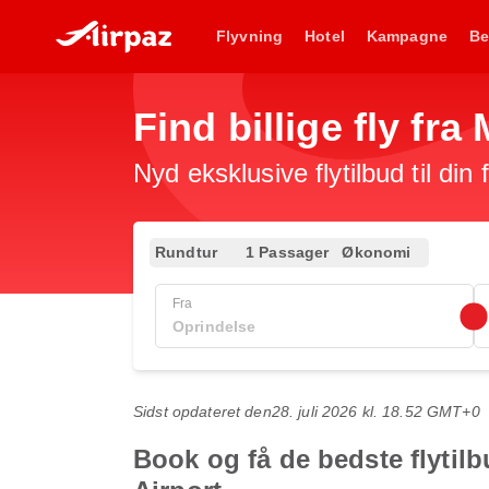
Flyvning
Hotel
Kampagne
Be
Find billige fly fra
Nyd eksklusive flytilbud til din
Rundtur
1 Passager
Økonomi
Fra
Sidst opdateret den
28. juli 2026 kl. 18.52 GMT+0
Book og få de bedste flytilb