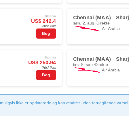
Start fra
Chennai (MAA)
Shar
US$ 242.4
søn. 2. aug.
Direkte
Pris/ Pax
Air Arabia
Bog
Start fra
Chennai (MAA)
Shar
US$ 250.94
tirs. 8. sep.
Direkte
Pris/ Pax
Air Arabia
Bog
 muligvis ikke er opdaterede og kan ændres uden forudgående varsel.