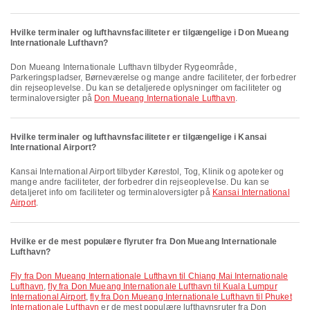
Hvilke terminaler og lufthavnsfaciliteter er tilgængelige i Don Mueang
Internationale Lufthavn?
Don Mueang Internationale Lufthavn tilbyder Rygeområde,
Parkeringspladser, Børneværelse og mange andre faciliteter, der forbedrer
din rejseoplevelse. Du kan se detaljerede oplysninger om faciliteter og
terminaloversigter på
Don Mueang Internationale Lufthavn
.
Hvilke terminaler og lufthavnsfaciliteter er tilgængelige i Kansai
International Airport?
Kansai International Airport tilbyder Kørestol, Tog, Klinik og apoteker og
mange andre faciliteter, der forbedrer din rejseoplevelse. Du kan se
detaljeret info om faciliteter og terminaloversigter på
Kansai International
Airport
.
Hvilke er de mest populære flyruter fra Don Mueang Internationale
Lufthavn?
fly fra Don Mueang Internationale Lufthavn til Chiang Mai Internationale
Lufthavn
,
fly fra Don Mueang Internationale Lufthavn til Kuala Lumpur
International Airport
,
fly fra Don Mueang Internationale Lufthavn til Phuket
Internationale Lufthavn
er de mest populære lufthavnsruter fra Don