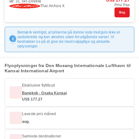
US$ 177.27
lør. 31. okt.
Direkte
Pris/ Pax
Thai AirAsia X
Bog
Bemærk venligst, at priserne på denne side muligvis ikke er
opdaterede og kan ændres uden forudgående varsel. Vi
bestræber os på at give de mest nøjagtige og aktuelle
oplysninger.
Flyoplysninger fra Don Mueang Internationale Lufthavn til
Kansai International Airport
Eksklusive flytilbud
Bangkok - Osaka Kansai
US$ 177.27
Laveste pris måned
aug.
Samlede destinationer