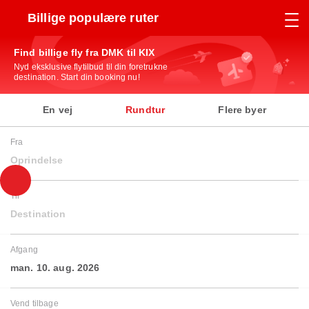
Billige populære ruter
Find billige fly fra DMK til KIX
Nyd eksklusive flytilbud til din foretrukne
destination. Start din booking nu!
En vej
Rundtur
Flere byer
Fra
Oprindelse
Til
Destination
Afgang
man. 10. aug. 2026
Vend tilbage