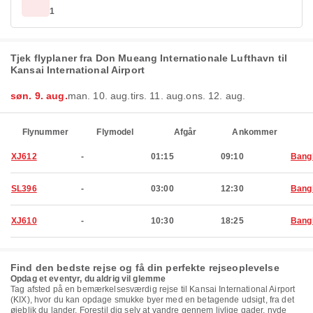
1
Tjek flyplaner fra Don Mueang Internationale Lufthavn til
Kansai International Airport
søn. 9. aug.
man. 10. aug.
tirs. 11. aug.
ons. 12. aug.
Flynummer
Flymodel
Afgår
Ankommer
XJ612
-
01:15
09:10
Bang
SL396
-
03:00
12:30
Bang
XJ610
-
10:30
18:25
Bang
Find den bedste rejse og få din perfekte rejseoplevelse
Opdag et eventyr, du aldrig vil glemme
Tag afsted på en bemærkelsesværdig rejse til Kansai International Airport
(KIX), hvor du kan opdage smukke byer med en betagende udsigt, fra det
øjeblik du lander. Forestil dig selv at vandre gennem livlige gader, nyde