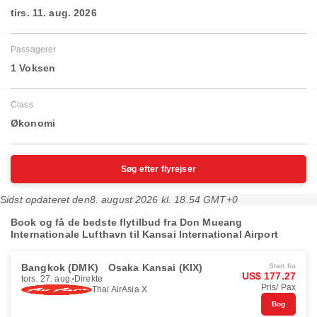
tirs. 11. aug. 2026
Passagerer
1 Voksen
Class
Økonomi
Søg efter flyrejser
Sidst opdateret den
8. august 2026 kl. 18.54 GMT+0
Book og få de bedste flytilbud fra Don Mueang
Internationale Lufthavn til Kansai International Airport
Bangkok (DMK)
Osaka Kansai (KIX)
Start fra
US$ 177.27
tors. 27. aug.
Direkte
Pris/ Pax
Thai AirAsia X
Bog