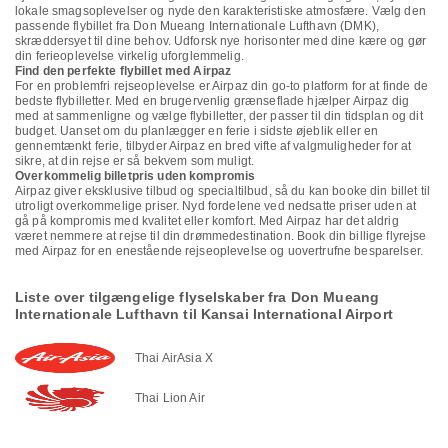
lokale smagsoplevelser og nyde den karakteristiske atmosfære. Vælg den
passende flybillet fra Don Mueang Internationale Lufthavn (DMK),
skræddersyet til dine behov. Udforsk nye horisonter med dine kære og gør
din ferieoplevelse virkelig uforglemmelig.
Find den perfekte flybillet med Airpaz
For en problemfri rejseoplevelse er Airpaz din go-to platform for at finde de
bedste flybilletter. Med en brugervenlig grænseflade hjælper Airpaz dig
med at sammenligne og vælge flybilletter, der passer til din tidsplan og dit
budget. Uanset om du planlægger en ferie i sidste øjeblik eller en
gennemtænkt ferie, tilbyder Airpaz en bred vifte af valgmuligheder for at
sikre, at din rejse er så bekvem som muligt.
Overkommelig billetpris uden kompromis
Airpaz giver eksklusive tilbud og specialtilbud, så du kan booke din billet til
utroligt overkommelige priser. Nyd fordelene ved nedsatte priser uden at
gå på kompromis med kvalitet eller komfort. Med Airpaz har det aldrig
været nemmere at rejse til din drømmedestination. Book din billige flyrejse
med Airpaz for en enestående rejseoplevelse og uovertrufne besparelser.
Liste over tilgængelige flyselskaber fra Don Mueang
Internationale Lufthavn til Kansai International Airport
Thai AirAsia X
Thai Lion Air