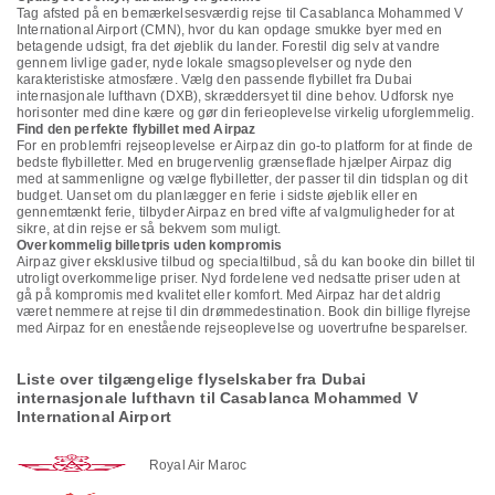
Tag afsted på en bemærkelsesværdig rejse til Casablanca Mohammed V
International Airport (CMN), hvor du kan opdage smukke byer med en
betagende udsigt, fra det øjeblik du lander. Forestil dig selv at vandre
gennem livlige gader, nyde lokale smagsoplevelser og nyde den
karakteristiske atmosfære. Vælg den passende flybillet fra Dubai
internasjonale lufthavn (DXB), skræddersyet til dine behov. Udforsk nye
horisonter med dine kære og gør din ferieoplevelse virkelig uforglemmelig.
Find den perfekte flybillet med Airpaz
For en problemfri rejseoplevelse er Airpaz din go-to platform for at finde de
bedste flybilletter. Med en brugervenlig grænseflade hjælper Airpaz dig
med at sammenligne og vælge flybilletter, der passer til din tidsplan og dit
budget. Uanset om du planlægger en ferie i sidste øjeblik eller en
gennemtænkt ferie, tilbyder Airpaz en bred vifte af valgmuligheder for at
sikre, at din rejse er så bekvem som muligt.
Overkommelig billetpris uden kompromis
Airpaz giver eksklusive tilbud og specialtilbud, så du kan booke din billet til
utroligt overkommelige priser. Nyd fordelene ved nedsatte priser uden at
gå på kompromis med kvalitet eller komfort. Med Airpaz har det aldrig
været nemmere at rejse til din drømmedestination. Book din billige flyrejse
med Airpaz for en enestående rejseoplevelse og uovertrufne besparelser.
Liste over tilgængelige flyselskaber fra Dubai
internasjonale lufthavn til Casablanca Mohammed V
International Airport
Royal Air Maroc