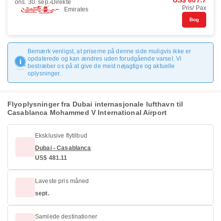
US$ 607.7
ons. 30. sep.
Direkte
Pris/ Pax
Emirates
Bog
Bemærk venligst, at priserne på denne side muligvis ikke er
opdaterede og kan ændres uden forudgående varsel. Vi
bestræber os på at give de mest nøjagtige og aktuelle
oplysninger.
Flyoplysninger fra Dubai internasjonale lufthavn til
Casablanca Mohammed V International Airport
Eksklusive flytilbud
Dubai - Casablanca
US$ 481.11
Laveste pris måned
sept.
Samlede destinationer