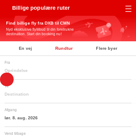
Billige populære ruter
Find billige fly fra DXB til CMN
Nyd eksklusive flytilbud til din foretrukne
destination. Start din booking nu!
En vej
Rundtur
Flere byer
Fra
Oprindelse
Til
Destination
Afgang
lør. 8. aug. 2026
Vend tilbage