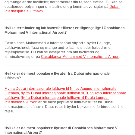
og mange andre faciliteter, der forbedrer din rejseoplevelse. Du kan se
detaljerede oplysninger om faciliteter og terminaloversigter på
Dubai
internasjonale lufthavn
.
Hvilke terminaler og lufthavnsfaciliteter er tilgængelige i Casablanca
Mohammed V International Airport?
Casablanca Mohammed V International Airport tilbyder Lounge,
Lufthavnshotel, Taxa og mange andre faciliteter, der forbedrer din
rejseoplevelse. Du kan se detaljeret info om faciliteter og
terminaloversigter på
Casablanca Mohammed V International Airport
.
Hvilke er de mest populære flyruter fra Dubai internasjonale
lufthavn?
fly fra Dubai internasjonale lufthavn til Ninoy Aquino Internationale
Lufthavn
,
fly fra Dubai internasjonale lufthavn til Tribhuvan Internationale
Lufthavn
,
fly fra Dubai internasjonale lufthavn til Kuala Lumpur
International Airport
er de mest populære lufthavnsruter fra Dubai
internasjonale lufthavn. Disse ruter tilbyder bekvemme forbindelser til din
rejse.
Hvilke er de mest populære flyruter til Casablanca Mohammed V
International Airport?