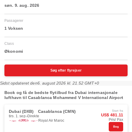
søn. 9. aug. 2026
Passagerer
1 Voksen
Class
Økonomi
Søg efter flyrejser
Sidst opdateret den
6. august 2026 kl. 21.52 GMT+0
Book og få de bedste flytilbud fra Dubai internasjonale
lufthavn til Casablanca Mohammed V International Airport
Dubai (DXB)
Casablanca (CMN)
Start fra
US$ 481.11
tirs. 1. sep.
Direkte
Pris/ Pax
Royal Air Maroc
Bog