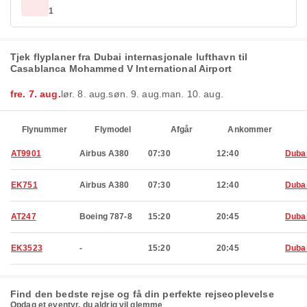
1
Tjek flyplaner fra Dubai internasjonale lufthavn til
Casablanca Mohammed V International Airport
fre. 7. aug.
lør. 8. aug.
søn. 9. aug.
man. 10. aug.
Flynummer
Flymodel
Afgår
Ankommer
AT9901
Airbus A380
07:30
12:40
Duba
EK751
Airbus A380
07:30
12:40
Duba
AT247
Boeing 787-8
15:20
20:45
Duba
EK3523
-
15:20
20:45
Duba
Find den bedste rejse og få din perfekte rejseoplevelse
Opdag et eventyr, du aldrig vil glemme