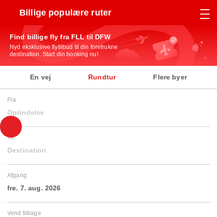
Billige populære ruter
Find billige fly fra FLL til DFW
Nyd eksklusive flytilbud til din foretrukne
destination. Start din booking nu!
En vej
Rundtur
Flere byer
Fra
Oprindelse
Til
Destination
Afgang
fre. 7. aug. 2026
Vend tilbage