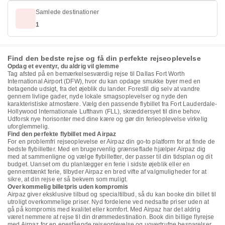
Samlede destinationer
1
Find den bedste rejse og få din perfekte rejseoplevelse
Opdag et eventyr, du aldrig vil glemme
Tag afsted på en bemærkelsesværdig rejse til Dallas Fort Worth
International Airport (DFW), hvor du kan opdage smukke byer med en
betagende udsigt, fra det øjeblik du lander. Forestil dig selv at vandre
gennem livlige gader, nyde lokale smagsoplevelser og nyde den
karakteristiske atmosfære. Vælg den passende flybillet fra Fort Lauderdale-
Hollywood Internationale Lufthavn (FLL), skræddersyet til dine behov.
Udforsk nye horisonter med dine kære og gør din ferieoplevelse virkelig
uforglemmelig.
Find den perfekte flybillet med Airpaz
For en problemfri rejseoplevelse er Airpaz din go-to platform for at finde de
bedste flybilletter. Med en brugervenlig grænseflade hjælper Airpaz dig
med at sammenligne og vælge flybilletter, der passer til din tidsplan og dit
budget. Uanset om du planlægger en ferie i sidste øjeblik eller en
gennemtænkt ferie, tilbyder Airpaz en bred vifte af valgmuligheder for at
sikre, at din rejse er så bekvem som muligt.
Overkommelig billetpris uden kompromis
Airpaz giver eksklusive tilbud og specialtilbud, så du kan booke din billet til
utroligt overkommelige priser. Nyd fordelene ved nedsatte priser uden at
gå på kompromis med kvalitet eller komfort. Med Airpaz har det aldrig
været nemmere at rejse til din drømmedestination. Book din billige flyrejse
med Airpaz for en enestående rejseoplevelse og uovertrufne besparelser.