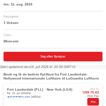
tirs. 11. aug. 2026
Passagerer
1 Voksen
Class
Økonomi
Søg efter flyrejser
Sidst opdateret den
16. juli 2026 kl. 20.00 GMT+0
Book og få de bedste flytilbud fra Fort Lauderdale-
Hollywood Internationale Lufthavn til LaGuardia Lufthavn
Fort Lauderdale (FLL)
New York (LGA)
Start fra
US$ 75.63
fre. 31. jul.
Direkte
Pris/ Pax
JetBlue
Bog