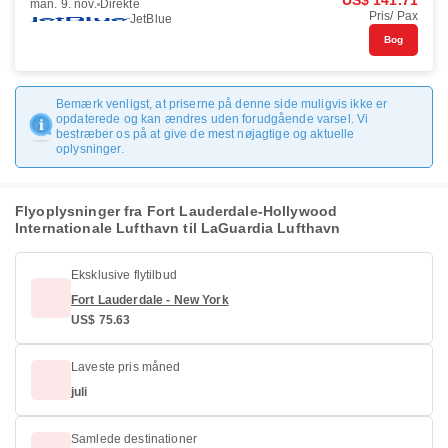
US$ 141.71
man. 9. nov.
Direkte
Pris/ Pax
JetBlue
Bog
Bemærk venligst, at priserne på denne side muligvis ikke er
opdaterede og kan ændres uden forudgående varsel. Vi
bestræber os på at give de mest nøjagtige og aktuelle
oplysninger.
Flyoplysninger fra Fort Lauderdale-Hollywood
Internationale Lufthavn til LaGuardia Lufthavn
Eksklusive flytilbud
Fort Lauderdale - New York
US$ 75.63
Laveste pris måned
juli
Samlede destinationer