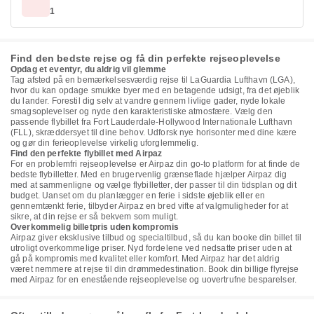
1
Find den bedste rejse og få din perfekte rejseoplevelse
Opdag et eventyr, du aldrig vil glemme
Tag afsted på en bemærkelsesværdig rejse til LaGuardia Lufthavn (LGA),
hvor du kan opdage smukke byer med en betagende udsigt, fra det øjeblik
du lander. Forestil dig selv at vandre gennem livlige gader, nyde lokale
smagsoplevelser og nyde den karakteristiske atmosfære. Vælg den
passende flybillet fra Fort Lauderdale-Hollywood Internationale Lufthavn
(FLL), skræddersyet til dine behov. Udforsk nye horisonter med dine kære
og gør din ferieoplevelse virkelig uforglemmelig.
Find den perfekte flybillet med Airpaz
For en problemfri rejseoplevelse er Airpaz din go-to platform for at finde de
bedste flybilletter. Med en brugervenlig grænseflade hjælper Airpaz dig
med at sammenligne og vælge flybilletter, der passer til din tidsplan og dit
budget. Uanset om du planlægger en ferie i sidste øjeblik eller en
gennemtænkt ferie, tilbyder Airpaz en bred vifte af valgmuligheder for at
sikre, at din rejse er så bekvem som muligt.
Overkommelig billetpris uden kompromis
Airpaz giver eksklusive tilbud og specialtilbud, så du kan booke din billet til
utroligt overkommelige priser. Nyd fordelene ved nedsatte priser uden at
gå på kompromis med kvalitet eller komfort. Med Airpaz har det aldrig
været nemmere at rejse til din drømmedestination. Book din billige flyrejse
med Airpaz for en enestående rejseoplevelse og uovertrufne besparelser.