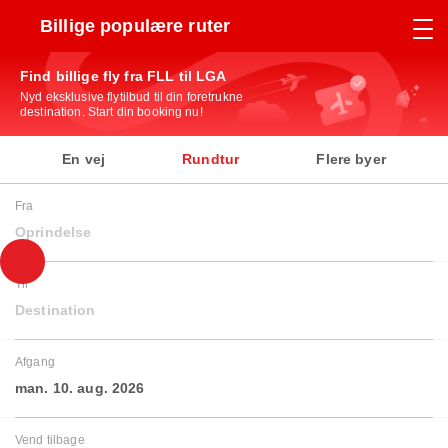
Billige populære ruter
Find billige fly fra FLL til LGA
Nyd eksklusive flytilbud til din foretrukne
destination. Start din booking nu!
En vej
Rundtur
Flere byer
Fra
Oprindelse
Til
Destination
Afgang
man. 10. aug. 2026
Vend tilbage