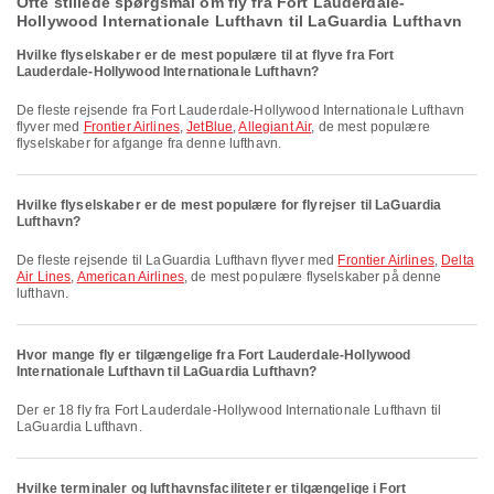
Ofte stillede spørgsmål om fly fra Fort Lauderdale-
Hollywood Internationale Lufthavn til LaGuardia Lufthavn
Hvilke flyselskaber er de mest populære til at flyve fra Fort
Lauderdale-Hollywood Internationale Lufthavn?
De fleste rejsende fra Fort Lauderdale-Hollywood Internationale Lufthavn
flyver med
Frontier Airlines
,
JetBlue
,
Allegiant Air
, de mest populære
flyselskaber for afgange fra denne lufthavn.
Hvilke flyselskaber er de mest populære for flyrejser til LaGuardia
Lufthavn?
De fleste rejsende til LaGuardia Lufthavn flyver med
Frontier Airlines
,
Delta
Air Lines
,
American Airlines
, de mest populære flyselskaber på denne
lufthavn.
Hvor mange fly er tilgængelige fra Fort Lauderdale-Hollywood
Internationale Lufthavn til LaGuardia Lufthavn?
Der er 18 fly fra Fort Lauderdale-Hollywood Internationale Lufthavn til
LaGuardia Lufthavn.
Hvilke terminaler og lufthavnsfaciliteter er tilgængelige i Fort