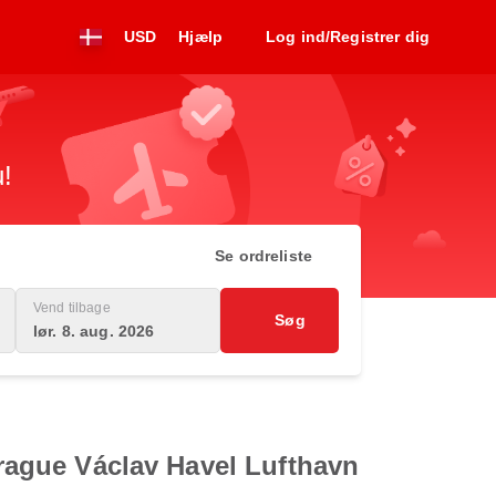
USD
Hjælp
Log ind/Registrer dig
u!
Se ordreliste
Vend tilbage
Søg
lør. 8. aug. 2026
 Prague Václav Havel Lufthavn