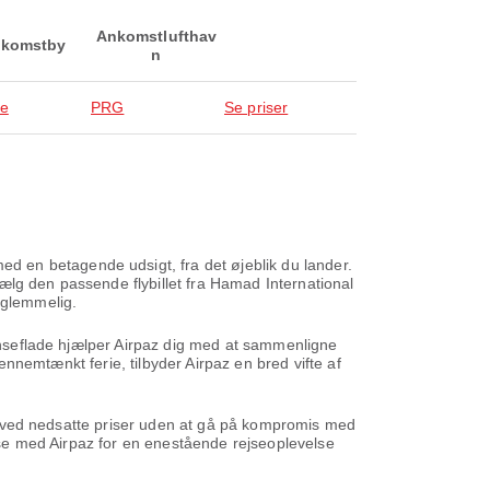
Ankomstlufthav
komstby
n
ue
PRG
Se priser
 en betagende udsigt, fra det øjeblik du lander.
ælg den passende flybillet fra Hamad International
rglemmelig.
rænseflade hjælper Airpaz dig med at sammenligne
gennemtænkt ferie, tilbyder Airpaz en bred vifte af
ene ved nedsatte priser uden at gå på kompromis med
ejse med Airpaz for en enestående rejseoplevelse