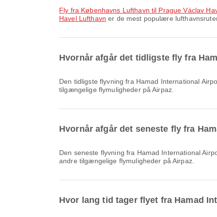
fly fra Københavns Lufthavn til Prague Václav Ha
Havel Lufthavn
er de mest populære lufthavnsruter 
Hvornår afgår det tidligste fly fra H
Den tidligste flyvning fra Hamad International Airport til Prague Václav Havel Lufthavn med Qatar Airways afgår kl. 01.55. Du kan se denne tidsplan og sammenligne andre
tilgængelige flymuligheder på Airpaz.
Hvornår afgår det seneste fly fra Ham
Den seneste flyvning fra Hamad International Airport til Prague Václav Havel Lufthavn med Qatar Airways afgår kl. 09.15. Du kan se denne tidsplan og sammenligne
andre tilgængelige flymuligheder på Airpaz.
Hvor lang tid tager flyet fra Hamad In