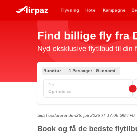
Flyvning
Hotel
Kampagne
Be
Find billige fly fr
Nyd eksklusive flytilbud til din
Rundtur
1 Passager
Økonomi
Fra
Sidst opdateret den
26. juli 2026 kl. 17.06 GMT+0
Book og få de bedste flytilb