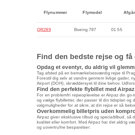
Flynummer
Flymodel
Afgår
QR289
Boeing 787
01:55
Find den bedste rejse og få 
Opdag et eventyr, du aldrig vil glem
Tag afsted på en bemærkelsesværdig rejse til Pra
Forestil dig selv at vandre gennem livlige gader,
Airport (DOH), skræddersyet til dine behov. Udfors
Find den perfekte flybillet med Airpaz
For en problemfri rejseoplevelse er Airpaz din go-
og vælge flybilletter, der passer til din tidsplan o
valgmuligheder for at sikre, at din rejse er så be
Overkommelig billetpris uden kompr
Airpaz giver eksklusive tilbud og specialtilbud, så
kvalitet eller komfort. Med Airpaz har det aldrig v
og uovertrufne besparelser.