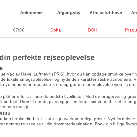
Ankommer
Afgangsby
Afrejselufthavn
An
07:00
Doha
DOH
Prag
din perfekte rejseoplevelse
me
gue Václav Havel Lufthavn (PRG), hvor du kan opdage smukke byer med
 nyde lokale smagsoplevelser og nyde den karakteristiske atmosfære. V
k nye horisonter med dine kære og gør din ferieoplevelse virkelig ufo
to platform for at finde de bedste flybilletter. Med en brugervenlig g
g dit budget. Uanset om du planlægger en ferie i sidste øjeblik eller en 
kvem som muligt.
omis
 du kan booke din billet til utroligt overkommelige priser. Nyd fordel
æret nemmere at rejse til din drømmedestination. Book din billige flyr