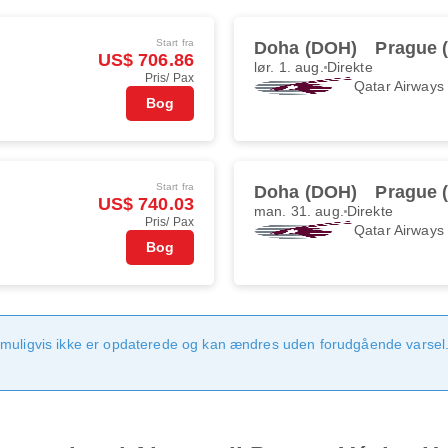
Start fra
Doha (DOH)
Prague 
US$ 706.86
lør. 1. aug.
Direkte
Pris/ Pax
Qatar Airways
Bog
Start fra
Doha (DOH)
Prague 
US$ 740.03
man. 31. aug.
Direkte
Pris/ Pax
Qatar Airways
Bog
 muligvis ikke er opdaterede og kan ændres uden forudgående varsel.