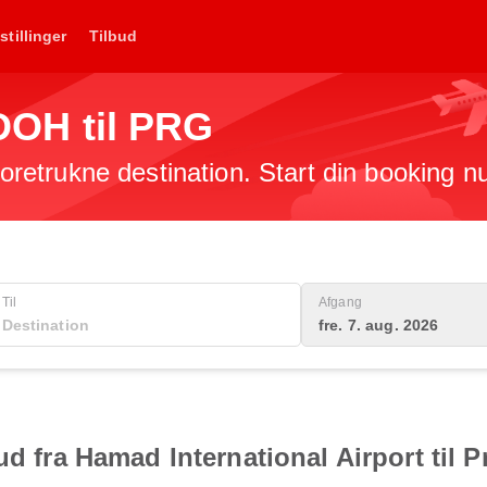
stillinger
Tilbud
a DOH til PRG
 foretrukne destination. Start din booking n
Til
Afgang
fre. 7. aug. 2026
ud fra Hamad International Airport til