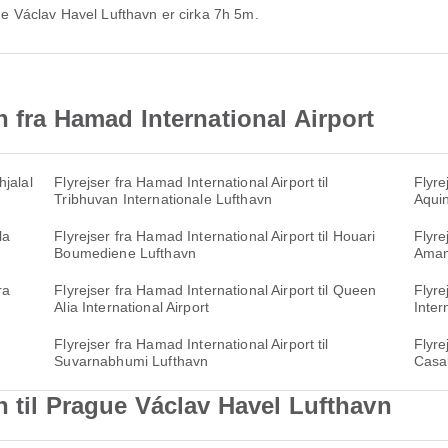
gue Václav Havel Lufthavn er cirka 7h 5m.
n fra Hamad International Airport
hjalal
Flyrejser fra Hamad International Airport til
Flyre
Tribhuvan Internationale Lufthavn
Aquin
la
Flyrejser fra Hamad International Airport til Houari
Flyre
Boumediene Lufthavn
Amana
ra
Flyrejser fra Hamad International Airport til Queen
Flyre
Alia International Airport
Inter
Flyrejser fra Hamad International Airport til
Flyre
Suvarnabhumi Lufthavn
Casa
n til Prague Václav Havel Lufthavn