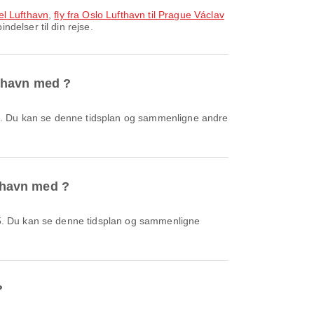
el Lufthavn
,
fly fra Oslo Lufthavn til Prague Václav
delser til din rejse.
fthavn med ?
fthavn med ?
?