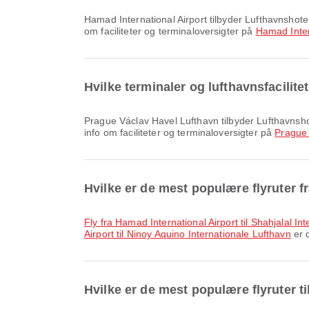
Hamad International Airport tilbyder Lufthavnshotel, Kørestol, Biludlejning og mange andre faciliteter, der forbedrer din rejseoplevelse. Du kan se detaljerede oplysninger
om faciliteter og terminaloversigter på
Hamad Inter
Hvilke terminaler og lufthavnsfacilit
Prague Václav Havel Lufthavn tilbyder Lufthavnshotel, Parkeringspladser, Biludlejning og mange andre faciliteter, der forbedrer din rejseoplevelse. Du kan se detaljeret
info om faciliteter og terminaloversigter på
Prague 
Hvilke er de mest populære flyruter f
fly fra Hamad International Airport til Shahjalal I
Airport til Ninoy Aquino Internationale Lufthavn
er d
Hvilke er de mest populære flyruter t