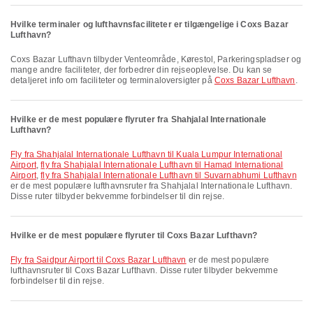
Hvilke terminaler og lufthavnsfaciliteter er tilgængelige i Coxs Bazar
Lufthavn?
Coxs Bazar Lufthavn tilbyder Venteområde, Kørestol, Parkeringspladser og
mange andre faciliteter, der forbedrer din rejseoplevelse. Du kan se
detaljeret info om faciliteter og terminaloversigter på
Coxs Bazar Lufthavn
.
Hvilke er de mest populære flyruter fra Shahjalal Internationale
Lufthavn?
fly fra Shahjalal Internationale Lufthavn til Kuala Lumpur International
Airport
,
fly fra Shahjalal Internationale Lufthavn til Hamad International
Airport
,
fly fra Shahjalal Internationale Lufthavn til Suvarnabhumi Lufthavn
er de mest populære lufthavnsruter fra Shahjalal Internationale Lufthavn.
Disse ruter tilbyder bekvemme forbindelser til din rejse.
Hvilke er de mest populære flyruter til Coxs Bazar Lufthavn?
fly fra Saidpur Airport til Coxs Bazar Lufthavn
er de mest populære
lufthavnsruter til Coxs Bazar Lufthavn. Disse ruter tilbyder bekvemme
forbindelser til din rejse.