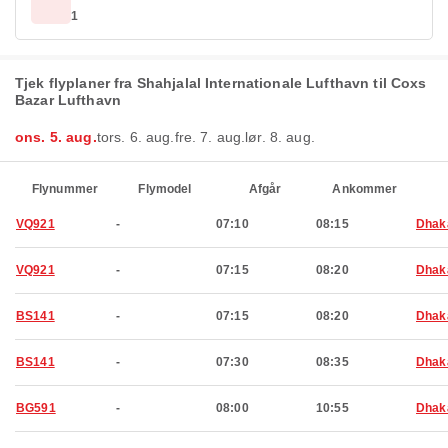
1
Tjek flyplaner fra Shahjalal Internationale Lufthavn til Coxs
Bazar Lufthavn
ons. 5. aug.
tors. 6. aug.
fre. 7. aug.
lør. 8. aug.
Flynummer
Flymodel
Afgår
Ankommer
VQ921
-
07:10
08:15
Dhak
VQ921
-
07:15
08:20
Dhak
BS141
-
07:15
08:20
Dhak
BS141
-
07:30
08:35
Dhak
BG591
-
08:00
10:55
Dhak