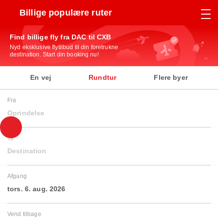
Billige populære ruter
Find billige fly fra DAC til CXB
Nyd eksklusive flytilbud til din foretrukne
destination. Start din booking nu!
En vej
Rundtur
Flere byer
Fra
Oprindelse
Til
Destination
Afgang
tors. 6. aug. 2026
Vend tilbage