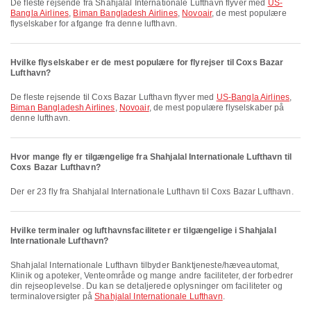
De fleste rejsende fra Shahjalal Internationale Lufthavn flyver med
US-
Bangla Airlines
,
Biman Bangladesh Airlines
,
Novoair
, de mest populære
flyselskaber for afgange fra denne lufthavn.
Hvilke flyselskaber er de mest populære for flyrejser til Coxs Bazar
Lufthavn?
De fleste rejsende til Coxs Bazar Lufthavn flyver med
US-Bangla Airlines
,
Biman Bangladesh Airlines
,
Novoair
, de mest populære flyselskaber på
denne lufthavn.
Hvor mange fly er tilgængelige fra Shahjalal Internationale Lufthavn til
Coxs Bazar Lufthavn?
Der er 23 fly fra Shahjalal Internationale Lufthavn til Coxs Bazar Lufthavn.
Hvilke terminaler og lufthavnsfaciliteter er tilgængelige i Shahjalal
Internationale Lufthavn?
Shahjalal Internationale Lufthavn tilbyder Banktjeneste/hæveautomat,
Klinik og apoteker, Venteområde og mange andre faciliteter, der forbedrer
din rejseoplevelse. Du kan se detaljerede oplysninger om faciliteter og
terminaloversigter på
Shahjalal Internationale Lufthavn
.