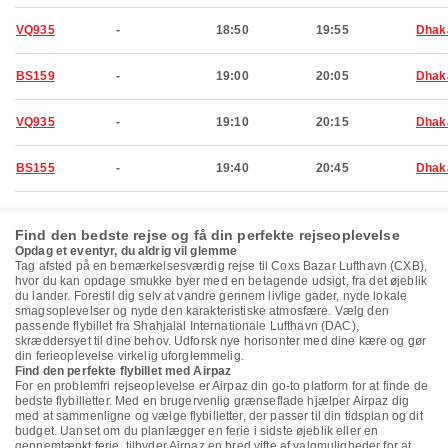
VQ935
-
18:50
19:55
Dhak
BS159
-
19:00
20:05
Dhak
VQ935
-
19:10
20:15
Dhak
BS155
-
19:40
20:45
Dhak
Find den bedste rejse og få din perfekte rejseoplevelse
Opdag et eventyr, du aldrig vil glemme
Tag afsted på en bemærkelsesværdig rejse til Coxs Bazar Lufthavn (CXB),
hvor du kan opdage smukke byer med en betagende udsigt, fra det øjeblik
du lander. Forestil dig selv at vandre gennem livlige gader, nyde lokale
smagsoplevelser og nyde den karakteristiske atmosfære. Vælg den
passende flybillet fra Shahjalal Internationale Lufthavn (DAC),
skræddersyet til dine behov. Udforsk nye horisonter med dine kære og gør
din ferieoplevelse virkelig uforglemmelig.
Find den perfekte flybillet med Airpaz
For en problemfri rejseoplevelse er Airpaz din go-to platform for at finde de
bedste flybilletter. Med en brugervenlig grænseflade hjælper Airpaz dig
med at sammenligne og vælge flybilletter, der passer til din tidsplan og dit
budget. Uanset om du planlægger en ferie i sidste øjeblik eller en
gennemtænkt ferie, tilbyder Airpaz en bred vifte af valgmuligheder for at