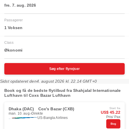
fre. 7. aug. 2026
Passagerer
1 Voksen
Class
Økonomi
Søg efter flyrejser
Sidst opdateret den
4. august 2026 kl. 22.14 GMT+0
Book og få de bedste flytilbud fra Shahjalal Internationale
Lufthavn til Coxs Bazar Lufthavn
Dhaka (DAC)
Cox's Bazar (CXB)
Start fra
US$ 45.22
man. 10. aug.
Direkte
Pris/ Pax
US-Bangla Airlines
Bog