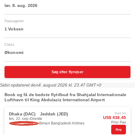
lør. 8. aug. 2026
Passagerer
1 Voksen
Class
Økonomi
Søg efter flyrejser
Sidst opdateret den
4. august 2026 kl. 23.47 GMT+0
Book og få de bedste flytilbud fra Shahjalal Internationale
Lufthavn til King Abdulaziz International Airport
Dhaka (DAC)
Jeddah (JED)
Start fra
US$ 438.45
tirs. 22. sep.
Direkte
Pris/ Pax
Biman Bangladesh Airlines
Bog