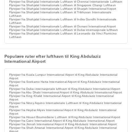
Flyrejser fra Shahjalal Internationale Lufthavn til Chennai Internationale Lufthavn
Flyrejser fra Shahjalal Internationale Lufthavn til Singapore Changi Lufthavn
Flyrejser fra Shahjalal Internationale Lufthavn til Sharjah International Airport
Flyrejser fra Shahjalal Internationale Lufthavn til Tribhuvan Internationale
Lufthavn
Flyrejser fra Shahjalal Internationale Lufthavn til Indira Gandhi Internationale
Lufthavn
Flyrejser fra Shahjalal Internationale Lufthavn til Osmani International Airport
Flyrejser fra Shahjalal Internationale Lufthavn til Dubai internasjonale lufthavn
Flyrejser fra Shahjalal Internationale Lufthavn til Leonardo da Vinci Fiumicino
Lufthavn
Populære ruter efter lufthavn til King Abdulaziz
International Airport
Flyrejser fra Kuala Lumpur International Airport til King Abdulaziz International
Airport
Flyrejser fra Soekarno Hatta International Airport til King Abdulaziz International
Airport
Flyrejser fra Dubai internasjonale lufthavn til King Abdulaziz International Airport
Flyrejser fra Abu Dhabi International Airport til King Abdulaziz International Airport
Flyrejser fra King Khalid International Airport til King Abdulaziz International
Airport
Flyrejser fra Ninoy Aquino Internationale Lufthavn til King Abdulaziz International
Airport
Flyrejser fra Heydar Aliyev International Airport til King Abdulaziz International
Airport
Flyrejser fra Houari Boumediene Lufthavn til King Abdulaziz International Airport
Flyrejser fra Cairo International Airport til King Abdulaziz International Airport
Flyrejser fra Jinnah International Airport til King Abdulaziz International Airport
Flyrejser fra Shah Amanat International Airport til King Abdulaziz International
Airport