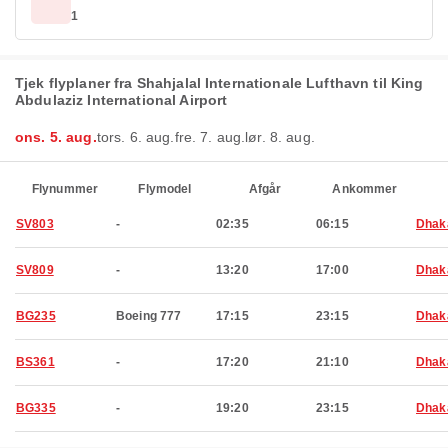
1
Tjek flyplaner fra Shahjalal Internationale Lufthavn til King
Abdulaziz International Airport
ons. 5. aug.
tors. 6. aug.
fre. 7. aug.
lør. 8. aug.
Flynummer
Flymodel
Afgår
Ankommer
SV803
-
02:35
06:15
Dhak
SV809
-
13:20
17:00
Dhak
BG235
Boeing 777
17:15
23:15
Dhak
BS361
-
17:20
21:10
Dhak
BG335
-
19:20
23:15
Dhak