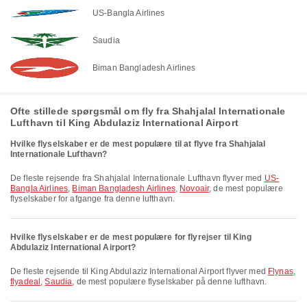
US-Bangla Airlines
Saudia
Biman Bangladesh Airlines
Ofte stillede spørgsmål om fly fra Shahjalal Internationale
Lufthavn til King Abdulaziz International Airport
Hvilke flyselskaber er de mest populære til at flyve fra Shahjalal
Internationale Lufthavn?
De fleste rejsende fra Shahjalal Internationale Lufthavn flyver med
US-
Bangla Airlines
,
Biman Bangladesh Airlines
,
Novoair
, de mest populære
flyselskaber for afgange fra denne lufthavn.
Hvilke flyselskaber er de mest populære for flyrejser til King
Abdulaziz International Airport?
De fleste rejsende til King Abdulaziz International Airport flyver med
Flynas
,
flyadeal
,
Saudia
, de mest populære flyselskaber på denne lufthavn.