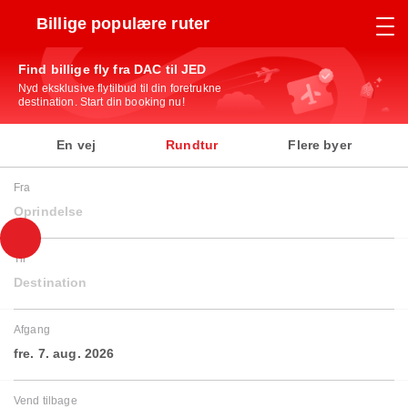
Billige populære ruter
Find billige fly fra DAC til JED
Nyd eksklusive flytilbud til din foretrukne
destination. Start din booking nu!
En vej
Rundtur
Flere byer
Fra
Oprindelse
Til
Destination
Afgang
fre. 7. aug. 2026
Vend tilbage