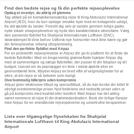
Find den bedste rejse og få din perfekte rejseoplevelse
Opdag et eventyr, du aldrig vil glemme
Tag afsted på en bemærkelsesværdig rejse til King Abdulaziz International
Airport (JED), hvor du kan opdage smukke byer med en betagende udsigt,
fra det øjeblik du lander. Forestil dig selv at vandre gennem livlige gader,
nyde lokale smagsoplevelser og nyde den karakteristiske atmosfære. Vælg
den passende flybillet fra Shahjalal Internationale Lufthavn (DAC),
skræddersyet til dine behov. Udforsk nye horisonter med dine kære og gør
din ferieoplevelse virkelig uforglemmelig.
Find den perfekte flybillet med Airpaz
For en problemfri rejseoplevelse er Airpaz din go-to platform for at finde de
bedste flybilletter. Med en brugervenlig grænseflade hjælper Airpaz dig
med at sammenligne og vælge flybilletter, der passer til din tidsplan og dit
budget. Uanset om du planlægger en ferie i sidste øjeblik eller en
gennemtænkt ferie, tilbyder Airpaz en bred vifte af valgmuligheder for at
sikre, at din rejse er så bekvem som muligt.
Overkommelig billetpris uden kompromis
Airpaz giver eksklusive tilbud og specialtilbud, så du kan booke din billet til
utroligt overkommelige priser. Nyd fordelene ved nedsatte priser uden at
gå på kompromis med kvalitet eller komfort. Med Airpaz har det aldrig
været nemmere at rejse til din drømmedestination. Book din billige flyrejse
med Airpaz for en enestående rejseoplevelse og uovertrufne besparelser.
Liste over tilgængelige flyselskaber fra Shahjalal
Internationale Lufthavn til King Abdulaziz International
Airport