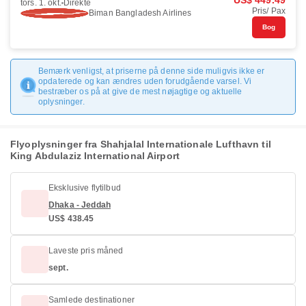
US$ 449.49
tors. 1. okt.
Direkte
Pris/ Pax
Biman Bangladesh Airlines
Bog
Bemærk venligst, at priserne på denne side muligvis ikke er
opdaterede og kan ændres uden forudgående varsel. Vi
bestræber os på at give de mest nøjagtige og aktuelle
oplysninger.
Flyoplysninger fra Shahjalal Internationale Lufthavn til
King Abdulaziz International Airport
Eksklusive flytilbud
Dhaka - Jeddah
US$ 438.45
Laveste pris måned
sept.
Samlede destinationer