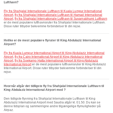
Lufthavn?
fly fra Shahjalal Internationale Lufthavn til Kuala Lumpur International
Airport
,
fly fra Shahjalal Internationale Lufthavn til Hamad International
Airport
,
fly fra Shahjalal Internationale Lufthavn til Suvarnabhumi Lufthavn
er de mest populære lufthavnsruter fra Shahjalal Internationale Lufthavn.
Disse ruter tilbyder bekvemme forbindelser til din rejse.
Hvilke er de mest populære flyruter til King Abdulaziz International
Airport?
fly fra Kuala Lumpur International Airport til King Abdulaziz International
Airport
,
fly fra Cairo International Airport til King Abdulaziz International
Airport
,
fly fra Soekarno Hatta International Airport til King Abdulaziz
International Airport
er de mest populære lufthavnsruter til King Abdulaziz
International Airport. Disse ruter tilbyder bekvemme forbindelser til din
rejse.
Hvornår afgår det tidligste fly fra Shahjalal Internationale Lufthavn til
King Abdulaziz International Airport med ?
Den tidligste flyvning fra Shahjalal Internationale Lufthavn til King
Abdulaziz International Airport med Saudia afgår kl. 01.50. Du kan se
denne tidsplan og sammenligne andre tilgængelige flymuligheder på
Airpaz.