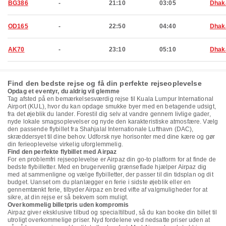
BG386
-
21:10
03:05
Dhak
OD165
-
22:50
04:40
Dhak
AK70
-
23:10
05:10
Dhak
Find den bedste rejse og få din perfekte rejseoplevelse
Opdag et eventyr, du aldrig vil glemme
Tag afsted på en bemærkelsesværdig rejse til Kuala Lumpur International
Airport (KUL), hvor du kan opdage smukke byer med en betagende udsigt,
fra det øjeblik du lander. Forestil dig selv at vandre gennem livlige gader,
nyde lokale smagsoplevelser og nyde den karakteristiske atmosfære. Vælg
den passende flybillet fra Shahjalal Internationale Lufthavn (DAC),
skræddersyet til dine behov. Udforsk nye horisonter med dine kære og gør
din ferieoplevelse virkelig uforglemmelig.
Find den perfekte flybillet med Airpaz
For en problemfri rejseoplevelse er Airpaz din go-to platform for at finde de
bedste flybilletter. Med en brugervenlig grænseflade hjælper Airpaz dig
med at sammenligne og vælge flybilletter, der passer til din tidsplan og dit
budget. Uanset om du planlægger en ferie i sidste øjeblik eller en
gennemtænkt ferie, tilbyder Airpaz en bred vifte af valgmuligheder for at
sikre, at din rejse er så bekvem som muligt.
Overkommelig billetpris uden kompromis
Airpaz giver eksklusive tilbud og specialtilbud, så du kan booke din billet til
utroligt overkommelige priser. Nyd fordelene ved nedsatte priser uden at