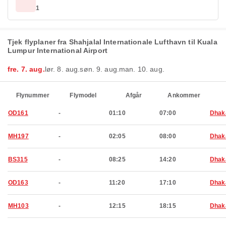
1
Tjek flyplaner fra Shahjalal Internationale Lufthavn til Kuala
Lumpur International Airport
fre. 7. aug.
lør. 8. aug.
søn. 9. aug.
man. 10. aug.
Flynummer
Flymodel
Afgår
Ankommer
OD161
-
01:10
07:00
Dhak
MH197
-
02:05
08:00
Dhak
BS315
-
08:25
14:20
Dhak
OD163
-
11:20
17:10
Dhak
MH103
-
12:15
18:15
Dhak