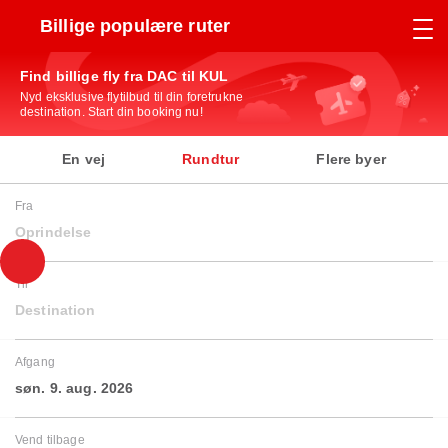
Billige populære ruter
Find billige fly fra DAC til KUL
Nyd eksklusive flytilbud til din foretrukne
destination. Start din booking nu!
En vej
Rundtur
Flere byer
Fra
Oprindelse
Til
Destination
Afgang
søn. 9. aug. 2026
Vend tilbage