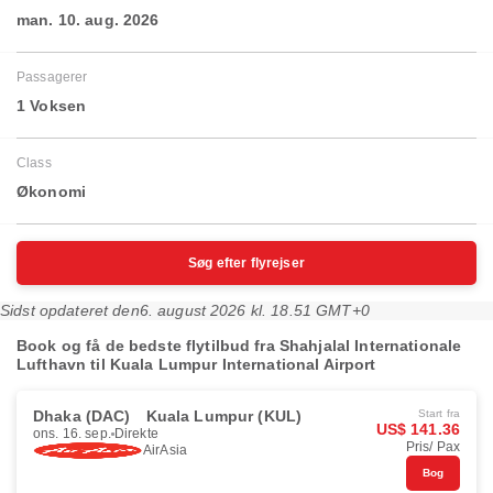
man. 10. aug. 2026
Passagerer
1 Voksen
Class
Økonomi
Søg efter flyrejser
Sidst opdateret den
6. august 2026 kl. 18.51 GMT+0
Book og få de bedste flytilbud fra Shahjalal Internationale
Lufthavn til Kuala Lumpur International Airport
Dhaka (DAC)
Kuala Lumpur (KUL)
Start fra
US$ 141.36
ons. 16. sep.
Direkte
Pris/ Pax
AirAsia
Bog