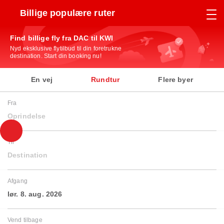
Billige populære ruter
Find billige fly fra DAC til KWI
Nyd eksklusive flytilbud til din foretrukne
destination. Start din booking nu!
En vej
Rundtur
Flere byer
Fra
Oprindelse
Til
Destination
Afgang
lør. 8. aug. 2026
Vend tilbage