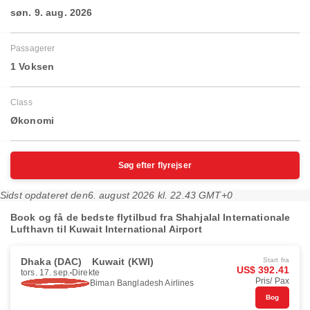
søn. 9. aug. 2026
Passagerer
1 Voksen
Class
Økonomi
Søg efter flyrejser
Sidst opdateret den
6. august 2026 kl. 22.43 GMT+0
Book og få de bedste flytilbud fra Shahjalal Internationale
Lufthavn til Kuwait International Airport
Dhaka (DAC)
Kuwait (KWI)
Start fra
US$ 392.41
tors. 17. sep.
Direkte
Pris/ Pax
Biman Bangladesh Airlines
Bog