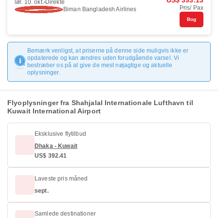
US$ 393.13
lør. 10. okt.
Direkte
Pris/ Pax
Biman Bangladesh Airlines
Bog
Bemærk venligst, at priserne på denne side muligvis ikke er
opdaterede og kan ændres uden forudgående varsel. Vi
bestræber os på at give de mest nøjagtige og aktuelle
oplysninger.
Flyoplysninger fra Shahjalal Internationale Lufthavn til
Kuwait International Airport
Eksklusive flytilbud
Dhaka - Kuwait
US$ 392.41
Laveste pris måned
sept.
Samlede destinationer