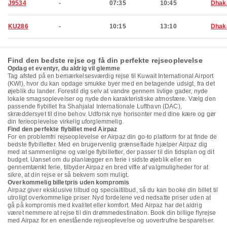
J9534
-
07:35
10:45
Dhak
KU286
-
10:15
13:10
Dhak
Find den bedste rejse og få din perfekte rejseoplevelse
Opdag et eventyr, du aldrig vil glemme
Tag afsted på en bemærkelsesværdig rejse til Kuwait International Airport
(KWI), hvor du kan opdage smukke byer med en betagende udsigt, fra det
øjeblik du lander. Forestil dig selv at vandre gennem livlige gader, nyde
lokale smagsoplevelser og nyde den karakteristiske atmosfære. Vælg den
passende flybillet fra Shahjalal Internationale Lufthavn (DAC),
skræddersyet til dine behov. Udforsk nye horisonter med dine kære og gør
din ferieoplevelse virkelig uforglemmelig.
Find den perfekte flybillet med Airpaz
For en problemfri rejseoplevelse er Airpaz din go-to platform for at finde de
bedste flybilletter. Med en brugervenlig grænseflade hjælper Airpaz dig
med at sammenligne og vælge flybilletter, der passer til din tidsplan og dit
budget. Uanset om du planlægger en ferie i sidste øjeblik eller en
gennemtænkt ferie, tilbyder Airpaz en bred vifte af valgmuligheder for at
sikre, at din rejse er så bekvem som muligt.
Overkommelig billetpris uden kompromis
Airpaz giver eksklusive tilbud og specialtilbud, så du kan booke din billet til
utroligt overkommelige priser. Nyd fordelene ved nedsatte priser uden at
gå på kompromis med kvalitet eller komfort. Med Airpaz har det aldrig
været nemmere at rejse til din drømmedestination. Book din billige flyrejse
med Airpaz for en enestående rejseoplevelse og uovertrufne besparelser.