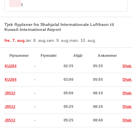
1
Tjek flyplaner fra Shahjalal Internationale Lufthavn til
Kuwait International Airport
fre. 7. aug.
lør. 8. aug.
søn. 9. aug.
man. 10. aug.
Flynummer
Flymodel
Afgår
Ankommer
KU284
-
02:35
05:35
Dhak
KU284
-
03:00
05:55
Dhak
J9532
-
05:00
08:10
Dhak
J9532
-
05:25
08:35
Dhak
J9532
-
05:25
08:40
Dhak