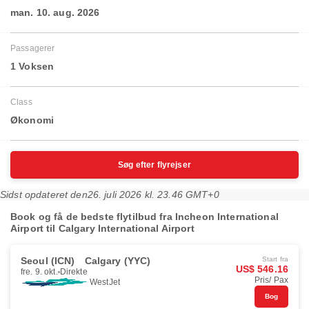
man. 10. aug. 2026
Passagerer
1 Voksen
Class
Økonomi
Søg efter flyrejser
Sidst opdateret den
26. juli 2026 kl. 23.46 GMT+0
Book og få de bedste flytilbud fra Incheon International
Airport til Calgary International Airport
Seoul (ICN)
Calgary (YYC)
Start fra
US$ 546.16
fre. 9. okt.
Direkte
Pris/ Pax
WestJet
Bog