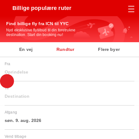
Billige populære ruter
Find billige fly fra ICN til YYC
Nyd eksklusive flytilbud til din foretrukne
destination. Start din booking nu!
En vej
Rundtur
Flere byer
Fra
Oprindelse
Til
Destination
Afgang
søn. 9. aug. 2026
Vend tilbage