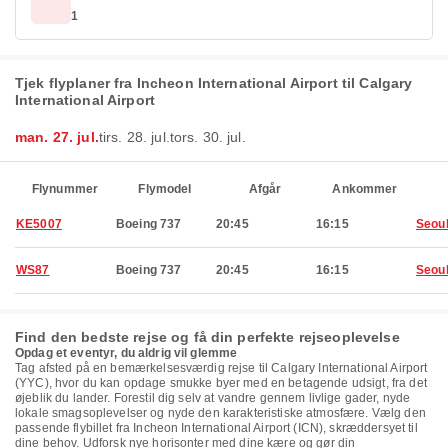
1
Tjek flyplaner fra Incheon International Airport til Calgary
International Airport
man. 27. jul.
tirs. 28. jul.
tors. 30. jul.
Flynummer
Flymodel
Afgår
Ankommer
KE5007
Boeing 737
20:45
16:15
Seou
WS87
Boeing 737
20:45
16:15
Seou
Find den bedste rejse og få din perfekte rejseoplevelse
Opdag et eventyr, du aldrig vil glemme
Tag afsted på en bemærkelsesværdig rejse til Calgary International Airport
(YYC), hvor du kan opdage smukke byer med en betagende udsigt, fra det
øjeblik du lander. Forestil dig selv at vandre gennem livlige gader, nyde
lokale smagsoplevelser og nyde den karakteristiske atmosfære. Vælg den
passende flybillet fra Incheon International Airport (ICN), skræddersyet til
dine behov. Udforsk nye horisonter med dine kære og gør din