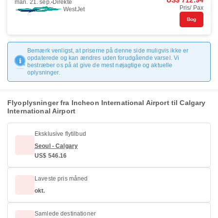
US$ 712.94
man. 21. sep.
Direkte
Pris/ Pax
WestJet
Bog
Bemærk venligst, at priserne på denne side muligvis ikke er
opdaterede og kan ændres uden forudgående varsel. Vi
bestræber os på at give de mest nøjagtige og aktuelle
oplysninger.
Flyoplysninger fra Incheon International Airport til Calgary
International Airport
Eksklusive flytilbud
Seoul - Calgary
US$ 546.16
Laveste pris måned
okt.
Samlede destinationer