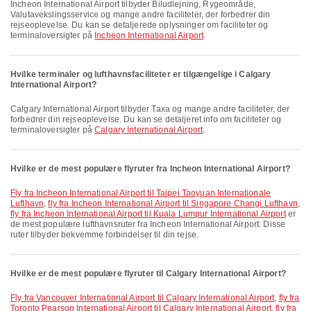
Incheon International Airport tilbyder Biludlejning, Rygeområde,
Valutavekslingsservice og mange andre faciliteter, der forbedrer din
rejseoplevelse. Du kan se detaljerede oplysninger om faciliteter og
terminaloversigter på
Incheon International Airport
.
Hvilke terminaler og lufthavnsfaciliteter er tilgængelige i Calgary
International Airport?
Calgary International Airport tilbyder Taxa og mange andre faciliteter, der
forbedrer din rejseoplevelse. Du kan se detaljeret info om faciliteter og
terminaloversigter på
Calgary International Airport
.
Hvilke er de mest populære flyruter fra Incheon International Airport?
fly fra Incheon International Airport til Taipei Taoyuan Internationale
Lufthavn
,
fly fra Incheon International Airport til Singapore Changi Lufthavn
,
fly fra Incheon International Airport til Kuala Lumpur International Airport
er
de mest populære lufthavnsruter fra Incheon International Airport. Disse
ruter tilbyder bekvemme forbindelser til din rejse.
Hvilke er de mest populære flyruter til Calgary International Airport?
fly fra Vancouver International Airport til Calgary International Airport
,
fly fra
Toronto Pearson International Airport til Calgary International Airport
,
fly fra