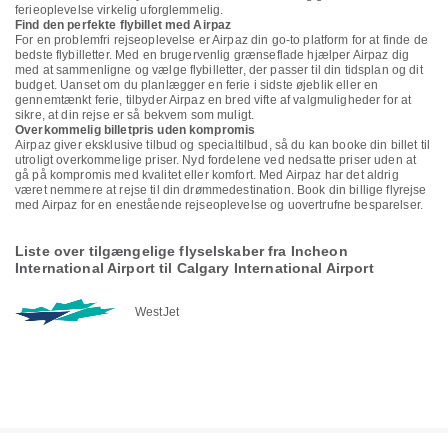
ferieoplevelse virkelig uforglemmelig.
Find den perfekte flybillet med Airpaz
For en problemfri rejseoplevelse er Airpaz din go-to platform for at finde de
bedste flybilletter. Med en brugervenlig grænseflade hjælper Airpaz dig
med at sammenligne og vælge flybilletter, der passer til din tidsplan og dit
budget. Uanset om du planlægger en ferie i sidste øjeblik eller en
gennemtænkt ferie, tilbyder Airpaz en bred vifte af valgmuligheder for at
sikre, at din rejse er så bekvem som muligt.
Overkommelig billetpris uden kompromis
Airpaz giver eksklusive tilbud og specialtilbud, så du kan booke din billet til
utroligt overkommelige priser. Nyd fordelene ved nedsatte priser uden at
gå på kompromis med kvalitet eller komfort. Med Airpaz har det aldrig
været nemmere at rejse til din drømmedestination. Book din billige flyrejse
med Airpaz for en enestående rejseoplevelse og uovertrufne besparelser.
Liste over tilgængelige flyselskaber fra Incheon
International Airport til Calgary International Airport
WestJet