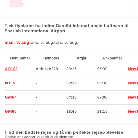
1
Tjek flyplaner fra Indira Gandhi Internationale Lufthavn til
Sharjah International Airport
man. 3. aug.
ons. 5. aug.
tors. 6. aug.
Flynummer
Flymodel
Afgår
Ankommer
AI9183
Airbus A320
03:15
05:30
New 
IX135
-
03:15
05:30
New 
G9464
-
04:30
07:00
New 
G9466
-
18:45
21:15
New 
Find den bedste rejse og få din perfekte rejseoplevelse
Opdag et eventyr, du aldrig vil glemme