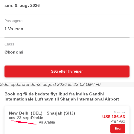
søn. 9. aug. 2026
Passagerer
1 Voksen
Class
Økonomi
Søg efter flyrejser
Sidst opdateret den
2. august 2026 kl. 22.02 GMT+0
Book og få de bedste flytilbud fra Indira Gandhi
Internationale Lufthavn til Sharjah International Airport
New Delhi (DEL)
Sharjah (SHJ)
Start fra
US$ 186.63
ons. 23. sep.
Direkte
Pris/ Pax
Air Arabia
Bog