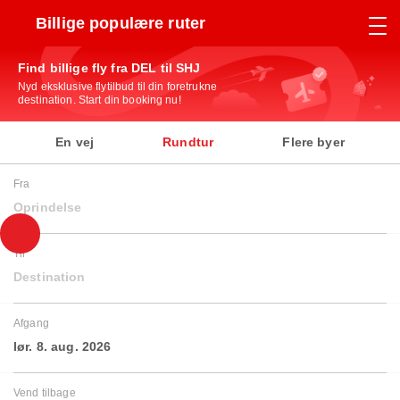
Billige populære ruter
Find billige fly fra DEL til SHJ
Nyd eksklusive flytilbud til din foretrukne
destination. Start din booking nu!
En vej
Rundtur
Flere byer
Fra
Oprindelse
Til
Destination
Afgang
lør. 8. aug. 2026
Vend tilbage