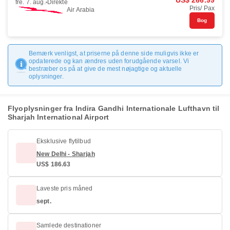
US$ 266.99
fre. 7. aug.
Direkte
Pris/ Pax
Air Arabia
Bog
Bemærk venligst, at priserne på denne side muligvis ikke er
opdaterede og kan ændres uden forudgående varsel. Vi
bestræber os på at give de mest nøjagtige og aktuelle
oplysninger.
Flyoplysninger fra Indira Gandhi Internationale Lufthavn til
Sharjah International Airport
Eksklusive flytilbud
New Delhi - Sharjah
US$ 186.63
Laveste pris måned
sept.
Samlede destinationer