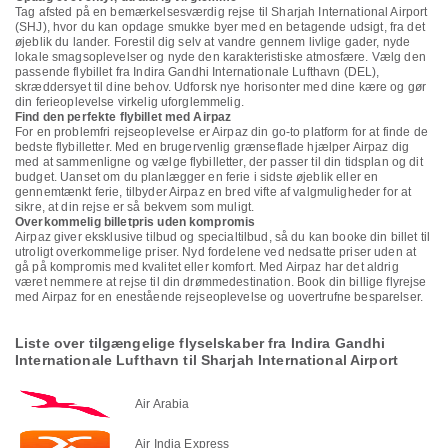
Tag afsted på en bemærkelsesværdig rejse til Sharjah International Airport
(SHJ), hvor du kan opdage smukke byer med en betagende udsigt, fra det
øjeblik du lander. Forestil dig selv at vandre gennem livlige gader, nyde
lokale smagsoplevelser og nyde den karakteristiske atmosfære. Vælg den
passende flybillet fra Indira Gandhi Internationale Lufthavn (DEL),
skræddersyet til dine behov. Udforsk nye horisonter med dine kære og gør
din ferieoplevelse virkelig uforglemmelig.
Find den perfekte flybillet med Airpaz
For en problemfri rejseoplevelse er Airpaz din go-to platform for at finde de
bedste flybilletter. Med en brugervenlig grænseflade hjælper Airpaz dig
med at sammenligne og vælge flybilletter, der passer til din tidsplan og dit
budget. Uanset om du planlægger en ferie i sidste øjeblik eller en
gennemtænkt ferie, tilbyder Airpaz en bred vifte af valgmuligheder for at
sikre, at din rejse er så bekvem som muligt.
Overkommelig billetpris uden kompromis
Airpaz giver eksklusive tilbud og specialtilbud, så du kan booke din billet til
utroligt overkommelige priser. Nyd fordelene ved nedsatte priser uden at
gå på kompromis med kvalitet eller komfort. Med Airpaz har det aldrig
været nemmere at rejse til din drømmedestination. Book din billige flyrejse
med Airpaz for en enestående rejseoplevelse og uovertrufne besparelser.
Liste over tilgængelige flyselskaber fra Indira Gandhi
Internationale Lufthavn til Sharjah International Airport
Air Arabia
Air India Express