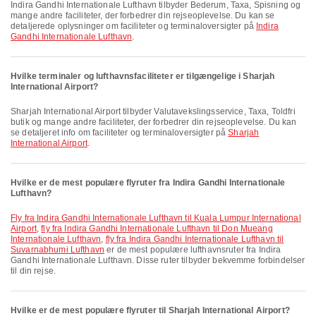
Indira Gandhi Internationale Lufthavn tilbyder Bederum, Taxa, Spisning og
mange andre faciliteter, der forbedrer din rejseoplevelse. Du kan se
detaljerede oplysninger om faciliteter og terminaloversigter på
Indira
Gandhi Internationale Lufthavn
.
Hvilke terminaler og lufthavnsfaciliteter er tilgængelige i Sharjah
International Airport?
Sharjah International Airport tilbyder Valutavekslingsservice, Taxa, Toldfri
butik og mange andre faciliteter, der forbedrer din rejseoplevelse. Du kan
se detaljeret info om faciliteter og terminaloversigter på
Sharjah
International Airport
.
Hvilke er de mest populære flyruter fra Indira Gandhi Internationale
Lufthavn?
fly fra Indira Gandhi Internationale Lufthavn til Kuala Lumpur International
Airport
,
fly fra Indira Gandhi Internationale Lufthavn til Don Mueang
Internationale Lufthavn
,
fly fra Indira Gandhi Internationale Lufthavn til
Suvarnabhumi Lufthavn
er de mest populære lufthavnsruter fra Indira
Gandhi Internationale Lufthavn. Disse ruter tilbyder bekvemme forbindelser
til din rejse.
Hvilke er de mest populære flyruter til Sharjah International Airport?