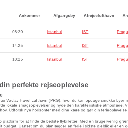
Ankommer
Afgangsby
Afrejselufthavn
An
08:20
Istanbul
IST
Prag
14:25
Istanbul
IST
Prag
18:25
Istanbul
IST
Prag
din perfekte rejseoplevelse
me
gue Václav Havel Lufthavn (PRG), hvor du kan opdage smukke byer med
nyde lokale smagsoplevelser og nyde den karakteristiske atmosfære. Væ
behov. Udforsk nye horisonter med dine kære og gør din ferieoplevelse 
to platform for at finde de bedste flybilletter. Med en brugervenlig g
g dit budget. Uanset om du planlægger en ferie i sidste øjeblik eller en 