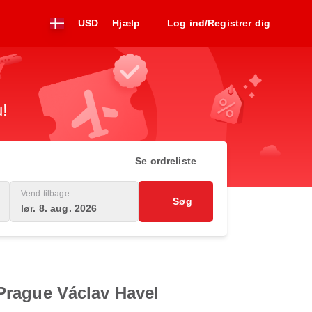
USD
Hjælp
Log ind/Registrer dig
u!
Se ordreliste
Vend tilbage
Søg
lør. 8. aug. 2026
l Prague Václav Havel