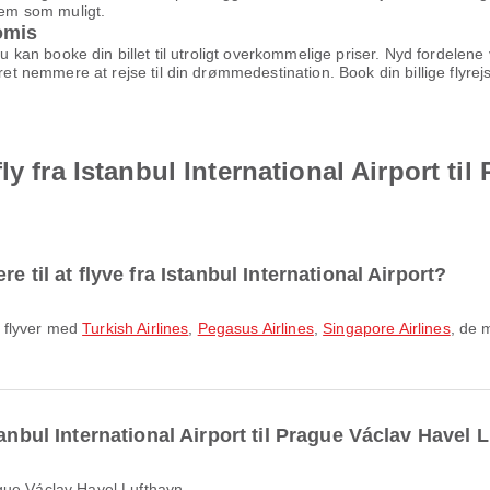
kvem som muligt.
omis
 du kan booke din billet til utroligt overkommelige priser. Nyd fordel
æret nemmere at rejse til din drømmedestination. Book din billige flyr
y fra Istanbul International Airport ti
 til at flyve fra Istanbul International Airport?
rt flyver med
Turkish Airlines
,
Pegasus Airlines
,
Singapore Airlines
, de 
tanbul International Airport til Prague Václav Havel 
Prague Václav Havel Lufthavn.