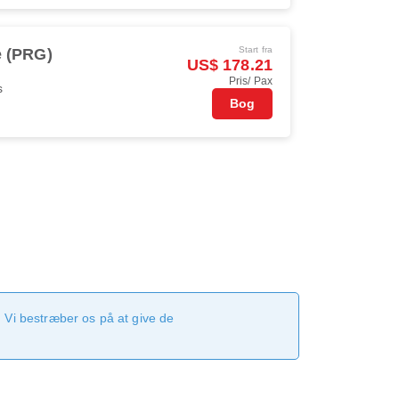
Start fra
 (PRG)
US$ 178.21
Pris/ Pax
s
Bog
 Vi bestræber os på at give de