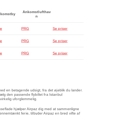
Ankomstlufthav
komstby
n
ue
PRG
Se priser
ue
PRG
Se priser
ue
PRG
Se priser
 en betagende udsigt, fra det øjeblik du lander.
lg den passende flybillet fra Istanbul
virkelig uforglemmelig.
rænseflade hjælper Airpaz dig med at sammenligne
gennemtænkt ferie, tilbyder Airpaz en bred vifte af