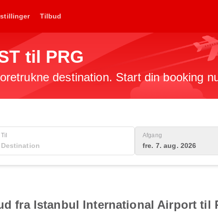
stillinger
Tilbud
 IST til PRG
 foretrukne destination. Start din booking n
Til
Afgang
fre. 7. aug. 2026
ud fra Istanbul International Airport ti