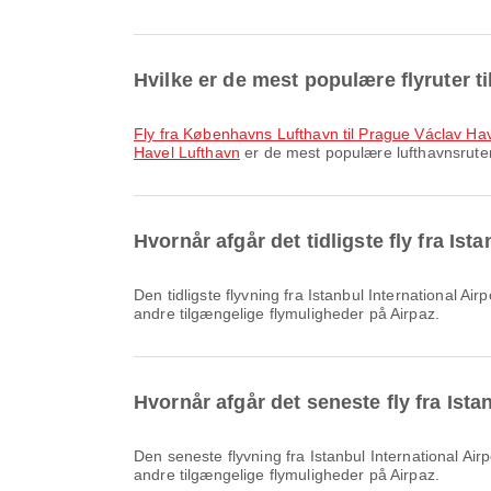
Hvilke er de mest populære flyruter t
fly fra Københavns Lufthavn til Prague Václav Ha
Havel Lufthavn
er de mest populære lufthavnsruter 
Hvornår afgår det tidligste fly fra Is
Den tidligste flyvning fra Istanbul International Airport til Prague Václav Havel Lufthavn med Turkish Airlines afgår kl. 06.45. Du kan se denne tidsplan og sammenligne
andre tilgængelige flymuligheder på Airpaz.
Hvornår afgår det seneste fly fra Ista
Den seneste flyvning fra Istanbul International Airport til Prague Václav Havel Lufthavn med Turkish Airlines afgår kl. 16.45. Du kan se denne tidsplan og sammenligne
andre tilgængelige flymuligheder på Airpaz.