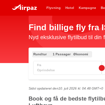
Flyvning
Hotel
Kampagne
Be
Find billige fly fra
Nyd eksklusive flytilbud til din
Rundtur
1 Passager
Økonomi
Fra
Sidst opdateret den
10. juli 2026 kl. 04.48 GMT+0
Book og få de bedste flytilb