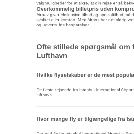
valgmuligheder for at sikre, at din rejse er så be
Overkommelig billetpris uden kompr
Airpaz giver eksklusive tilbud og specialtilbud, så
kvalitet eller komfort. Med Airpaz har det aldrig v
og uovertrufne besparelser.
Ofte stillede spørgsmål om fl
Lufthavn
Hvilke flyselskaber er de mest populære
De fleste rejsende fra Istanbul International Airpo
lufthavn.
Hvor mange fly er tilgængelige fra Is
Der er 4 fly fra Istanbul International Airport til 