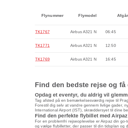
Flynummer
Flymodel
Afgår
TK1767
Airbus A321 N
06:45
TK1771
Airbus A321 N
12:50
TK1769
Airbus A321 N
16:45
Find den bedste rejse og få 
Opdag et eventyr, du aldrig vil glem
Tag afsted på en bemærkelsesværdig rejse til Pra
Forestil dig selv at vandre gennem livlige gader, 
International Airport (IST), skræddersyet til dine 
Find den perfekte flybillet med Airpaz
For en problemfri rejseoplevelse er Airpaz din go-
og vælge flybilletter, der passer til din tidsplan o