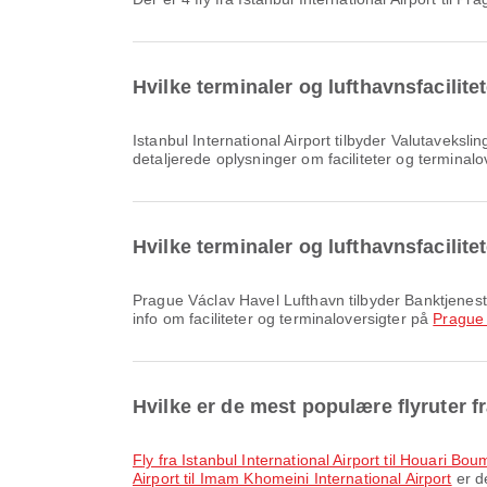
Hvilke terminaler og lufthavnsfacilitet
Istanbul International Airport tilbyder Valutavekslingsservice, Parkeringspladser, Spisning og mange andre faciliteter, der forbedrer din rejseoplevelse. Du kan se
detaljerede oplysninger om faciliteter og terminal
Hvilke terminaler og lufthavnsfacilit
Prague Václav Havel Lufthavn tilbyder Banktjeneste/hæveautomat, Kørestol, Biludlejning og mange andre faciliteter, der forbedrer din rejseoplevelse. Du kan se detaljeret
info om faciliteter og terminaloversigter på
Prague 
Hvilke er de mest populære flyruter fr
fly fra Istanbul International Airport til Houari B
Airport til Imam Khomeini International Airport
er de