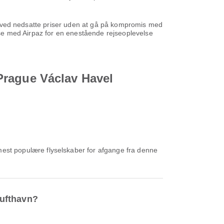
ene ved nedsatte priser uden at gå på kompromis med
ejse med Airpaz for en enestående rejseoplevelse
l Prague Václav Havel
mest populære flyselskaber for afgange fra denne
Lufthavn?