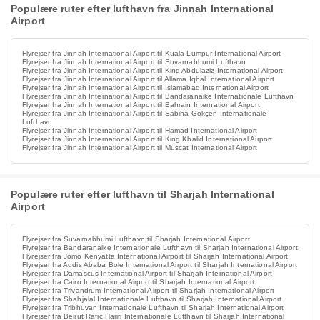
Populære ruter efter lufthavn fra Jinnah International
Airport
Flyrejser fra Jinnah International Airport til Kuala Lumpur International Airport
Flyrejser fra Jinnah International Airport til Suvarnabhumi Lufthavn
Flyrejser fra Jinnah International Airport til King Abdulaziz International Airport
Flyrejser fra Jinnah International Airport til Allama Iqbal International Airport
Flyrejser fra Jinnah International Airport til Islamabad International Airport
Flyrejser fra Jinnah International Airport til Bandaranaike Internationale Lufthavn
Flyrejser fra Jinnah International Airport til Bahrain International Airport
Flyrejser fra Jinnah International Airport til Sabiha Gökçen Internationale
Lufthavn
Flyrejser fra Jinnah International Airport til Hamad International Airport
Flyrejser fra Jinnah International Airport til King Khalid International Airport
Flyrejser fra Jinnah International Airport til Muscat International Airport
Populære ruter efter lufthavn til Sharjah International
Airport
Flyrejser fra Suvarnabhumi Lufthavn til Sharjah International Airport
Flyrejser fra Bandaranaike Internationale Lufthavn til Sharjah International Airport
Flyrejser fra Jomo Kenyatta International Airport til Sharjah International Airport
Flyrejser fra Addis Ababa Bole International Airport til Sharjah International Airport
Flyrejser fra Damascus International Airport til Sharjah International Airport
Flyrejser fra Cairo International Airport til Sharjah International Airport
Flyrejser fra Trivandrum International Airport til Sharjah International Airport
Flyrejser fra Shahjalal Internationale Lufthavn til Sharjah International Airport
Flyrejser fra Tribhuvan Internationale Lufthavn til Sharjah International Airport
Flyrejser fra Beirut Rafic Hariri Internationale Lufthavn til Sharjah International