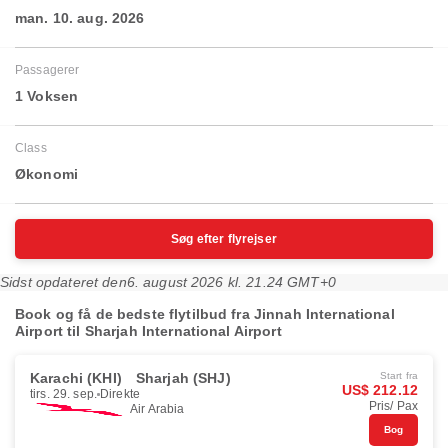
man. 10. aug. 2026
Passagerer
1 Voksen
Class
Økonomi
Søg efter flyrejser
Sidst opdateret den
6. august 2026 kl. 21.24 GMT+0
Book og få de bedste flytilbud fra Jinnah International
Airport til Sharjah International Airport
Karachi (KHI)
Sharjah (SHJ)
Start fra
US$ 212.12
tirs. 29. sep.
Direkte
Pris/ Pax
Air Arabia
Bog