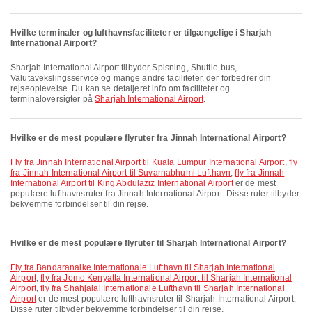
Hvilke terminaler og lufthavnsfaciliteter er tilgængelige i Sharjah
International Airport?
Sharjah International Airport tilbyder Spisning, Shuttle-bus,
Valutavekslingsservice og mange andre faciliteter, der forbedrer din
rejseoplevelse. Du kan se detaljeret info om faciliteter og
terminaloversigter på
Sharjah International Airport
.
Hvilke er de mest populære flyruter fra Jinnah International Airport?
fly fra Jinnah International Airport til Kuala Lumpur International Airport
,
fly
fra Jinnah International Airport til Suvarnabhumi Lufthavn
,
fly fra Jinnah
International Airport til King Abdulaziz International Airport
er de mest
populære lufthavnsruter fra Jinnah International Airport. Disse ruter tilbyder
bekvemme forbindelser til din rejse.
Hvilke er de mest populære flyruter til Sharjah International Airport?
fly fra Bandaranaike Internationale Lufthavn til Sharjah International
Airport
,
fly fra Jomo Kenyatta International Airport til Sharjah International
Airport
,
fly fra Shahjalal Internationale Lufthavn til Sharjah International
Airport
er de mest populære lufthavnsruter til Sharjah International Airport.
Disse ruter tilbyder bekvemme forbindelser til din rejse.