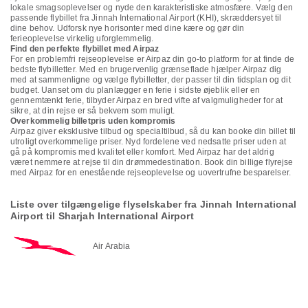
lokale smagsoplevelser og nyde den karakteristiske atmosfære. Vælg den
passende flybillet fra Jinnah International Airport (KHI), skræddersyet til
dine behov. Udforsk nye horisonter med dine kære og gør din
ferieoplevelse virkelig uforglemmelig.
Find den perfekte flybillet med Airpaz
For en problemfri rejseoplevelse er Airpaz din go-to platform for at finde de
bedste flybilletter. Med en brugervenlig grænseflade hjælper Airpaz dig
med at sammenligne og vælge flybilletter, der passer til din tidsplan og dit
budget. Uanset om du planlægger en ferie i sidste øjeblik eller en
gennemtænkt ferie, tilbyder Airpaz en bred vifte af valgmuligheder for at
sikre, at din rejse er så bekvem som muligt.
Overkommelig billetpris uden kompromis
Airpaz giver eksklusive tilbud og specialtilbud, så du kan booke din billet til
utroligt overkommelige priser. Nyd fordelene ved nedsatte priser uden at
gå på kompromis med kvalitet eller komfort. Med Airpaz har det aldrig
været nemmere at rejse til din drømmedestination. Book din billige flyrejse
med Airpaz for en enestående rejseoplevelse og uovertrufne besparelser.
Liste over tilgængelige flyselskaber fra Jinnah International
Airport til Sharjah International Airport
Air Arabia