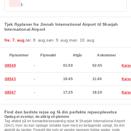
1
Tjek flyplaner fra Jinnah International Airport til Sharjah
International Airport
fre. 7. aug.
lør. 8. aug.
søn. 9. aug.
man. 10. aug.
Flynummer
Flymodel
Afgår
Ankommer
G9549
-
01:50
02:45
Kara
G9543
-
10:45
11:40
Kara
G9547
-
17:25
18:20
Kara
Find den bedste rejse og få din perfekte rejseoplevelse
Opdag et eventyr, du aldrig vil glemme
Tag afsted på en bemærkelsesværdig rejse til Sharjah International Airport
(SHJ), hvor du kan opdage smukke byer med en betagende udsigt, fra det
øjeblik du lander. Forestil dig selv at vandre gennem livlige gader, nyde