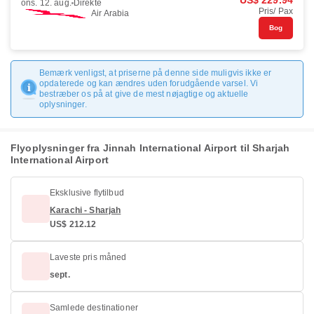
US$ 229.94
ons. 12. aug.
Direkte
Pris/ Pax
Air Arabia
Bog
Bemærk venligst, at priserne på denne side muligvis ikke er
opdaterede og kan ændres uden forudgående varsel. Vi
bestræber os på at give de mest nøjagtige og aktuelle
oplysninger.
Flyoplysninger fra Jinnah International Airport til Sharjah
International Airport
Eksklusive flytilbud
Karachi - Sharjah
US$ 212.12
Laveste pris måned
sept.
Samlede destinationer