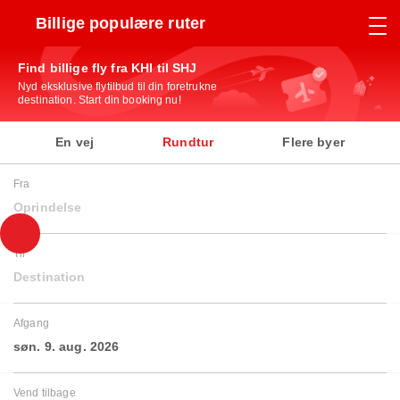
Billige populære ruter
Find billige fly fra KHI til SHJ
Nyd eksklusive flytilbud til din foretrukne
destination. Start din booking nu!
En vej
Rundtur
Flere byer
Fra
Oprindelse
Til
Destination
Afgang
søn. 9. aug. 2026
Vend tilbage