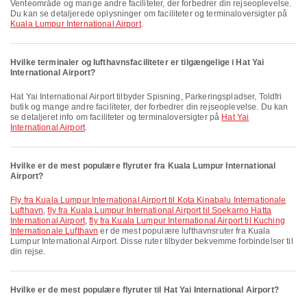
Venteområde og mange andre faciliteter, der forbedrer din rejseoplevelse.
Du kan se detaljerede oplysninger om faciliteter og terminaloversigter på
Kuala Lumpur International Airport
.
Hvilke terminaler og lufthavnsfaciliteter er tilgængelige i Hat Yai
International Airport?
Hat Yai International Airport tilbyder Spisning, Parkeringspladser, Toldfri
butik og mange andre faciliteter, der forbedrer din rejseoplevelse. Du kan
se detaljeret info om faciliteter og terminaloversigter på
Hat Yai
International Airport
.
Hvilke er de mest populære flyruter fra Kuala Lumpur International
Airport?
fly fra Kuala Lumpur International Airport til Kota Kinabalu Internationale
Lufthavn
,
fly fra Kuala Lumpur International Airport til Soekarno Hatta
International Airport
,
fly fra Kuala Lumpur International Airport til Kuching
Internationale Lufthavn
er de mest populære lufthavnsruter fra Kuala
Lumpur International Airport. Disse ruter tilbyder bekvemme forbindelser til
din rejse.
Hvilke er de mest populære flyruter til Hat Yai International Airport?