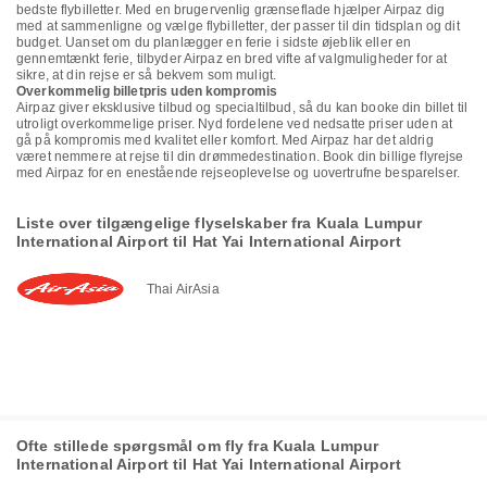
bedste flybilletter. Med en brugervenlig grænseflade hjælper Airpaz dig
med at sammenligne og vælge flybilletter, der passer til din tidsplan og dit
budget. Uanset om du planlægger en ferie i sidste øjeblik eller en
gennemtænkt ferie, tilbyder Airpaz en bred vifte af valgmuligheder for at
sikre, at din rejse er så bekvem som muligt.
Overkommelig billetpris uden kompromis
Airpaz giver eksklusive tilbud og specialtilbud, så du kan booke din billet til
utroligt overkommelige priser. Nyd fordelene ved nedsatte priser uden at
gå på kompromis med kvalitet eller komfort. Med Airpaz har det aldrig
været nemmere at rejse til din drømmedestination. Book din billige flyrejse
med Airpaz for en enestående rejseoplevelse og uovertrufne besparelser.
Liste over tilgængelige flyselskaber fra Kuala Lumpur
International Airport til Hat Yai International Airport
Thai AirAsia
Ofte stillede spørgsmål om fly fra Kuala Lumpur
International Airport til Hat Yai International Airport