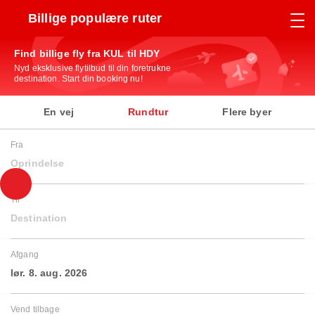
Billige populære ruter
Find billige fly fra KUL til HDY
Nyd eksklusive flytilbud til din foretrukne
destination. Start din booking nu!
En vej
Rundtur
Flere byer
Fra
Oprindelse
Til
Destination
Afgang
lør. 8. aug. 2026
Vend tilbage