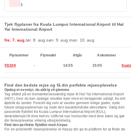
1
Tjek flyplaner fra Kuala Lumpur International Airport til Hat
Yai International Airport
fre. 7. aug.
lør. 8. aug.
søn. 9. aug.
man. 10. aug.
Flynummer
Flymodel
Afgår
Ankommer
FD309
-
14:55
15:05
Kual
Find den bedste rejse og få din perfekte rejseoplevelse
Opdag et eventyr, du aldrig vil glemme
Tag afsted på en bemærkelsesværdig rejse til Hat Yai International Airport
(HDY), hvor du kan opdage smukke byer med en betagende udsigt, fra det
øjeblik du lander. Forestil dig selv at vandre gennem livlige gader, nyde
lokale smagsoplevelser og nyde den karakteristiske atmosfære. Vælg den
passende flybillet fra Kuala Lumpur International Airport (KUL),
skræddersyet til dine behov. Udforsk nye horisonter med dine kære og gør
din ferieoplevelse virkelig uforglemmelig.
Find den perfekte flybillet med Airpaz
For en problemfri rejseoplevelse er Airpaz din go-to platform for at finde de