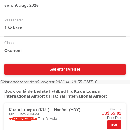
søn. 9. aug. 2026
Passagerer
1 Voksen
Class
Økonomi
Søg efter flyrejser
Sidst opdateret den
6. august 2026 kl. 19.55 GMT+0
Book og få de bedste flytilbud fra Kuala Lumpur
International Airport til Hat Yai International Airport
Kuala Lumpur (KUL)
Hat Yai (HDY)
Start fra
US$ 55.81
søn. 8. nov.
Direkte
Pris/ Pax
Thai AirAsia
Bog