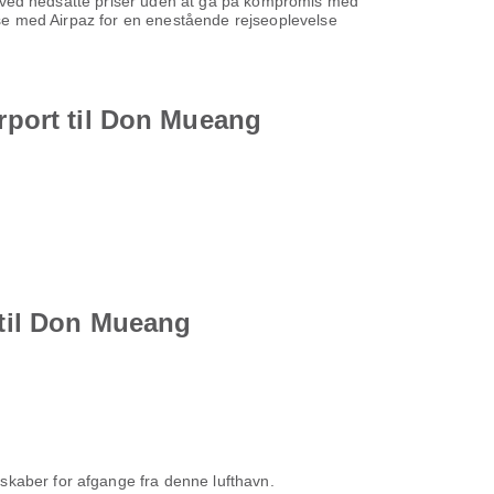
ene ved nedsatte priser uden at gå på kompromis med
ejse med Airpaz for en enestående rejseoplevelse
irport til Don Mueang
 til Don Mueang
lskaber for afgange fra denne lufthavn.