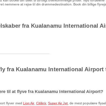
 du kan booke din billet til utroligt overkommelige priser. Nyd fordel
æret nemmere at rejse til din drømmedestination. Book din billige flyr
elskaber fra Kualanamu International A
fly fra Kualanamu International Airport
e til at flyve fra Kualanamu International Airport?
rport flyver med
Lion Air
,
Citilink
,
Super Air Jet
, de mest populære flyse