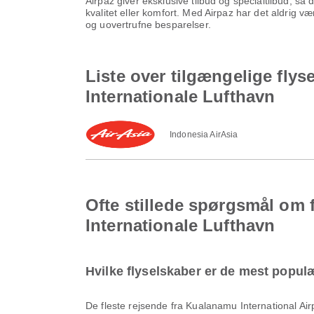
Airpaz giver eksklusive tilbud og specialtilbud, så
kvalitet eller komfort. Med Airpaz har det aldrig v
og uovertrufne besparelser.
Liste over tilgængelige flys
Internationale Lufthavn
Indonesia AirAsia
Ofte stillede spørgsmål om 
Internationale Lufthavn
Hvilke flyselskaber er de mest populær
De fleste rejsende fra Kualanamu International Ai