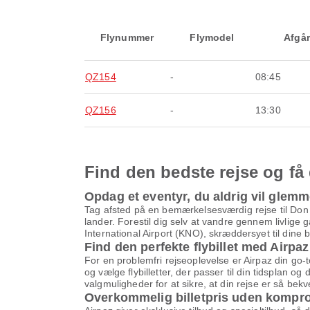
Flynummer
Flymodel
Afgår
QZ154
-
08:45
QZ156
-
13:30
Find den bedste rejse og få 
Opdag et eventyr, du aldrig vil glem
Tag afsted på en bemærkelsesværdig rejse til Don
lander. Forestil dig selv at vandre gennem livlig
International Airport (KNO), skræddersyet til dine
Find den perfekte flybillet med Airpaz
For en problemfri rejseoplevelse er Airpaz din go-
og vælge flybilletter, der passer til din tidsplan o
valgmuligheder for at sikre, at din rejse er så be
Overkommelig billetpris uden kompr