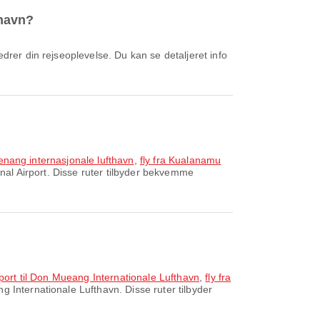
thavn?
Penang internasjonale lufthavn
,
fly fra Kualanamu
nal Airport. Disse ruter tilbyder bekvemme
rport til Don Mueang Internationale Lufthavn
,
fly fra
 Internationale Lufthavn. Disse ruter tilbyder