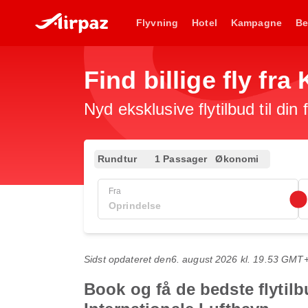
Flyvning
Hotel
Kampagne
Be
Find billige fly fr
Nyd eksklusive flytilbud til din
Rundtur
1 Passager
Økonomi
Fra
Sidst opdateret den
6. august 2026 kl. 19.53 GMT
Book og få de bedste flytil