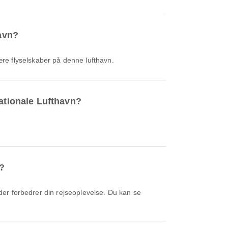
havn?
re flyselskaber på denne lufthavn.
nationale Lufthavn?
t?