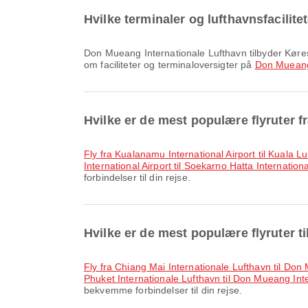
Hvilke terminaler og lufthavnsfacilit
Don Mueang Internationale Lufthavn tilbyder Kørestol, Valutavekslingsservice, Taxa og mange andre faciliteter, der forbedrer din rejseoplevelse. Du kan se detaljeret info
om faciliteter og terminaloversigter på
Don Mueang 
Hvilke er de mest populære flyruter f
fly fra Kualanamu International Airport til Kuala L
International Airport til Soekarno Hatta Internationa
forbindelser til din rejse.
Hvilke er de mest populære flyruter 
fly fra Chiang Mai Internationale Lufthavn til Do
Phuket Internationale Lufthavn til Don Mueang Int
bekvemme forbindelser til din rejse.