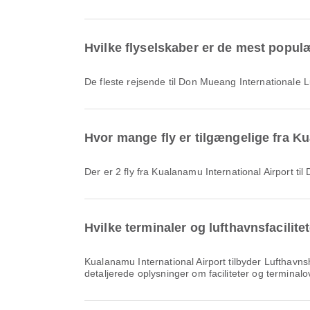
Hvilke flyselskaber er de mest populæ
De fleste rejsende til Don Mueang Internationale
Hvor mange fly er tilgængelige fra Ku
Der er 2 fly fra Kualanamu International Airport t
Hvilke terminaler og lufthavnsfacilite
Kualanamu International Airport tilbyder Lufthavnshotel, Valutavekslingsservice, Shuttle-bus og mange andre faciliteter, der forbedrer din rejseoplevelse. Du kan se
detaljerede oplysninger om faciliteter og terminal