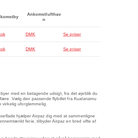
Ankomstlufthav
komstby
n
kok
DMK
Se priser
kok
DMK
Se priser
yer med en betagende udsigt, fra det øjeblik du
sfære. Vælg den passende flybillet fra Kualanamu
 virkelig uforglemmelig.
rænseflade hjælper Airpaz dig med at sammenligne
gennemtænkt ferie, tilbyder Airpaz en bred vifte af