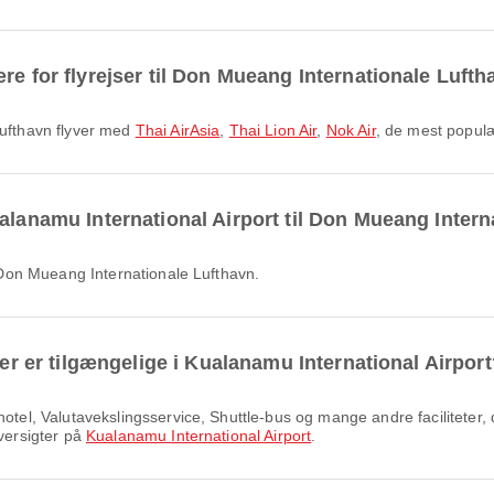
re for flyrejser til Don Mueang Internationale Luft
 Lufthavn flyver med
Thai AirAsia
,
Thai Lion Air
,
Nok Air
, de mest populæ
alanamu International Airport til Don Mueang Inter
il Don Mueang Internationale Lufthavn.
ter er tilgængelige i Kualanamu International Airpor
oversigter på
Kualanamu International Airport
.