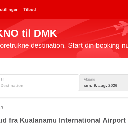
stillinger
Tilbud
a KNO til DMK
 foretrukne destination. Start din booking n
Til
Afgang
søn. 9. aug. 2026
+0
bud fra Kualanamu International Airport