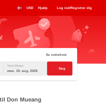
USD
Hjælp
Log ind/Registrer dig
u!
Se ordreliste
Vend tilbage
Søg
man. 10. aug. 2026
 til Don Mueang