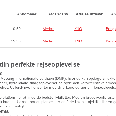
Ankommer
Afgangsby
Afrejselufthavn
An
10:50
Medan
KNO
Bang
15:35
Medan
KNO
Bang
din perfekte rejseoplevelse
me
 Mueang Internationale Lufthavn (DMK), hvor du kan opdage smukke b
e gader, nyde lokale smagsoplevelser og nyde den karakteristiske atmo
 behov. Udforsk nye horisonter med dine kære og gør din ferieoplevelse
to platform for at finde de bedste flybilletter. Med en brugervenlig g
g dit budget. Uanset om du planlægger en ferie i sidste øjeblik eller en 
kvem som muligt.
omis