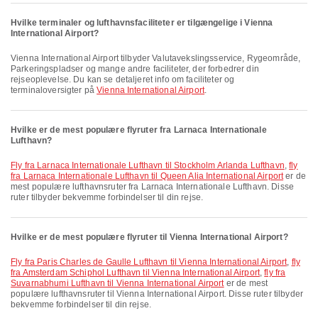
Hvilke terminaler og lufthavnsfaciliteter er tilgængelige i Vienna
International Airport?
Vienna International Airport tilbyder Valutavekslingsservice, Rygeområde,
Parkeringspladser og mange andre faciliteter, der forbedrer din
rejseoplevelse. Du kan se detaljeret info om faciliteter og
terminaloversigter på
Vienna International Airport
.
Hvilke er de mest populære flyruter fra Larnaca Internationale
Lufthavn?
fly fra Larnaca Internationale Lufthavn til Stockholm Arlanda Lufthavn
,
fly
fra Larnaca Internationale Lufthavn til Queen Alia International Airport
er de
mest populære lufthavnsruter fra Larnaca Internationale Lufthavn. Disse
ruter tilbyder bekvemme forbindelser til din rejse.
Hvilke er de mest populære flyruter til Vienna International Airport?
fly fra Paris Charles de Gaulle Lufthavn til Vienna International Airport
,
fly
fra Amsterdam Schiphol Lufthavn til Vienna International Airport
,
fly fra
Suvarnabhumi Lufthavn til Vienna International Airport
er de mest
populære lufthavnsruter til Vienna International Airport. Disse ruter tilbyder
bekvemme forbindelser til din rejse.