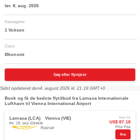
lør. 8. aug. 2026
Passagerer
1 Voksen
Class
Økonomi
Søg efter flyrejser
Sidst opdateret den
4. august 2026 kl. 21.19 GMT+0
Book og få de bedste flytilbud fra Larnaca Internationale
Lufthavn til Vienna International Airport
Larnaca (LCA)
Vienna (VIE)
Start fra
US$ 87.18
fre. 18. sep.
Direkte
Pris/ Pax
Ryanair
Bog