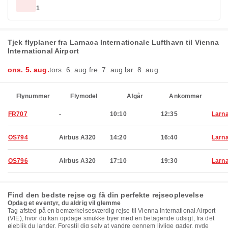
1
Tjek flyplaner fra Larnaca Internationale Lufthavn til Vienna
International Airport
ons. 5. aug.
tors. 6. aug.
fre. 7. aug.
lør. 8. aug.
Flynummer
Flymodel
Afgår
Ankommer
FR707
-
10:10
12:35
Larn
OS794
Airbus A320
14:20
16:40
Larn
OS796
Airbus A320
17:10
19:30
Larn
Find den bedste rejse og få din perfekte rejseoplevelse
Opdag et eventyr, du aldrig vil glemme
Tag afsted på en bemærkelsesværdig rejse til Vienna International Airport
(VIE), hvor du kan opdage smukke byer med en betagende udsigt, fra det
øjeblik du lander. Forestil dig selv at vandre gennem livlige gader, nyde