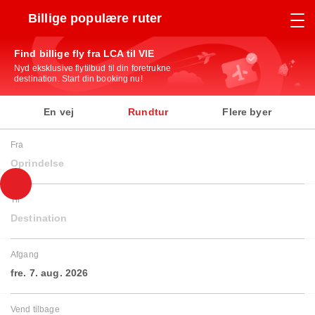
Billige populære ruter
Find billige fly fra LCA til VIE
Nyd eksklusive flytilbud til din foretrukne
destination. Start din booking nu!
En vej
Rundtur
Flere byer
Fra
Oprindelse
Til
Destination
Afgang
fre. 7. aug. 2026
Vend tilbage