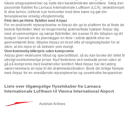
lokale smagsoplevelser og nyde den karakteristiske atmosfære. Vælg den
passende flybillet fra Larnaca Internationale Lufthavn (LCA), skræddersyet
til dine behov. Udforsk nye horisonter med dine kære og gør din
ferieoplevelse virkelig uforglemmelig.
Find den perfekte flybillet med Airpaz
For en problemfri rejseoplevelse er Airpaz din go-to platform for at finde de
bedste flybilletter. Med en brugervenlig grænseflade hjælper Airpaz dig
med at sammenligne og vælge flybilletter, der passer til din tidsplan og dit
budget. Uanset om du planlægger en ferie i sidste øjeblik eller en
gennemtænkt ferie, tilbyder Airpaz en bred vifte af valgmuligheder for at
sikre, at din rejse er så bekvem som muligt.
Overkommelig billetpris uden kompromis
Airpaz giver eksklusive tilbud og specialtilbud, så du kan booke din billet til
utroligt overkommelige priser. Nyd fordelene ved nedsatte priser uden at
gå på kompromis med kvalitet eller komfort. Med Airpaz har det aldrig
været nemmere at rejse til din drømmedestination. Book din billige flyrejse
med Airpaz for en enestående rejseoplevelse og uovertrufne besparelser.
Liste over tilgængelige flyselskaber fra Larnaca
Internationale Lufthavn til Vienna International Airport
Austrian Airlines