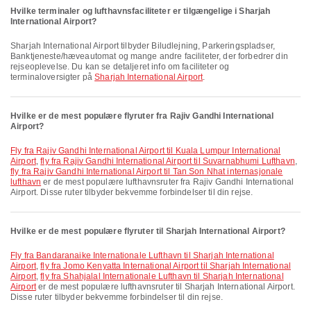
Hvilke terminaler og lufthavnsfaciliteter er tilgængelige i Sharjah
International Airport?
Sharjah International Airport tilbyder Biludlejning, Parkeringspladser,
Banktjeneste/hæveautomat og mange andre faciliteter, der forbedrer din
rejseoplevelse. Du kan se detaljeret info om faciliteter og
terminaloversigter på
Sharjah International Airport
.
Hvilke er de mest populære flyruter fra Rajiv Gandhi International
Airport?
fly fra Rajiv Gandhi International Airport til Kuala Lumpur International
Airport
,
fly fra Rajiv Gandhi International Airport til Suvarnabhumi Lufthavn
,
fly fra Rajiv Gandhi International Airport til Tan Son Nhat internasjonale
lufthavn
er de mest populære lufthavnsruter fra Rajiv Gandhi International
Airport. Disse ruter tilbyder bekvemme forbindelser til din rejse.
Hvilke er de mest populære flyruter til Sharjah International Airport?
fly fra Bandaranaike Internationale Lufthavn til Sharjah International
Airport
,
fly fra Jomo Kenyatta International Airport til Sharjah International
Airport
,
fly fra Shahjalal Internationale Lufthavn til Sharjah International
Airport
er de mest populære lufthavnsruter til Sharjah International Airport.
Disse ruter tilbyder bekvemme forbindelser til din rejse.