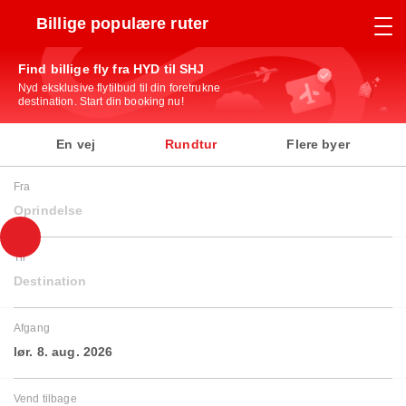
Billige populære ruter
Find billige fly fra HYD til SHJ
Nyd eksklusive flytilbud til din foretrukne
destination. Start din booking nu!
En vej
Rundtur
Flere byer
Fra
Oprindelse
Til
Destination
Afgang
lør. 8. aug. 2026
Vend tilbage