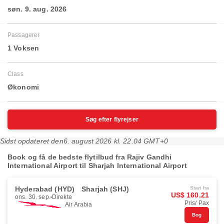
søn. 9. aug. 2026
Passagerer
1 Voksen
Class
Økonomi
Søg efter flyrejser
Sidst opdateret den
6. august 2026 kl. 22.04 GMT+0
Book og få de bedste flytilbud fra Rajiv Gandhi
International Airport til Sharjah International Airport
Hyderabad (HYD)
Sharjah (SHJ)
Start fra
US$ 160.21
ons. 30. sep.
Direkte
Pris/ Pax
Air Arabia
Bog