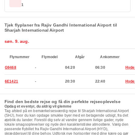
1
Tjek flyplaner fra Rajiv Gandhi International Airport til
Sharjah International Airport
søn. 9. aug.
Flynummer
Flymodel
Afgår
Ankommer
G9468
-
04:20
06:30
Hyde
6E1421
-
20:30
22:40
Hyde
Find den bedste rejse og få din perfekte rejseoplevelse
Opdag et eventyr, du aldrig vil glemme
Tag afsted på en bemærkelsesværdig rejse til Sharjah International Airport
(SHJ), hvor du kan opdage smukke byer med en betagende udsigt, fra det
øjeblik du lander. Forestil dig selv at vandre gennem livlige gader, nyde
lokale smagsoplevelser og nyde den karakteristiske atmosfære. Vælg den
passende flybillet fra Rajiv Gandhi International Airport (HYD),
skræddersyet til dine behov. Udforsk nye horisonter med dine kære og gør