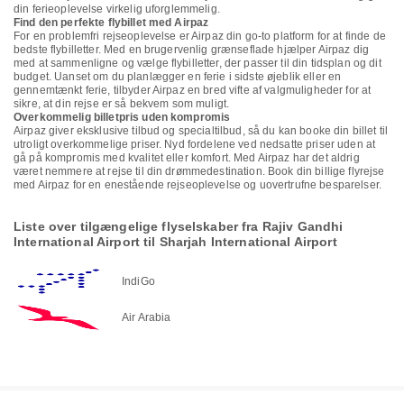
din ferieoplevelse virkelig uforglemmelig.
Find den perfekte flybillet med Airpaz
For en problemfri rejseoplevelse er Airpaz din go-to platform for at finde de
bedste flybilletter. Med en brugervenlig grænseflade hjælper Airpaz dig
med at sammenligne og vælge flybilletter, der passer til din tidsplan og dit
budget. Uanset om du planlægger en ferie i sidste øjeblik eller en
gennemtænkt ferie, tilbyder Airpaz en bred vifte af valgmuligheder for at
sikre, at din rejse er så bekvem som muligt.
Overkommelig billetpris uden kompromis
Airpaz giver eksklusive tilbud og specialtilbud, så du kan booke din billet til
utroligt overkommelige priser. Nyd fordelene ved nedsatte priser uden at
gå på kompromis med kvalitet eller komfort. Med Airpaz har det aldrig
været nemmere at rejse til din drømmedestination. Book din billige flyrejse
med Airpaz for en enestående rejseoplevelse og uovertrufne besparelser.
Liste over tilgængelige flyselskaber fra Rajiv Gandhi
International Airport til Sharjah International Airport
IndiGo
Air Arabia