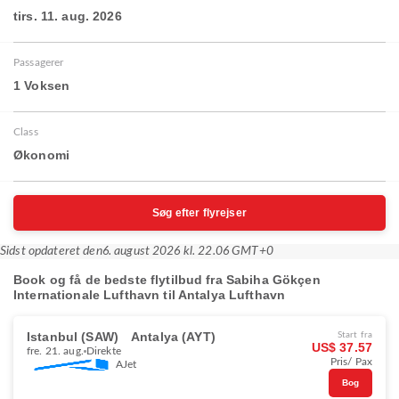
tirs. 11. aug. 2026
Passagerer
1 Voksen
Class
Økonomi
Søg efter flyrejser
Sidst opdateret den
6. august 2026 kl. 22.06 GMT+0
Book og få de bedste flytilbud fra Sabiha Gökçen
Internationale Lufthavn til Antalya Lufthavn
Istanbul (SAW)
Antalya (AYT)
Start fra
US$ 37.57
fre. 21. aug.
Direkte
Pris/ Pax
AJet
Bog