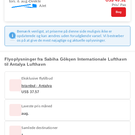
US$ 49.92
tors. 6. aug.
Direkte
Pris/ Pax
AJet
Bog
Bemærk venligst, at priserne på denne side muligvis ikke er
opdaterede og kan ændres uden forudgående varsel. Vi bestræber
os på at give de mest nøjagtige og aktuelle oplysninger.
Flyoplysninger fra Sabiha Gökçen Internationale Lufthavn
til Antalya Lufthavn
Eksklusive flytilbud
Istanbul - Antalya
US$ 37.57
Laveste pris måned
aug.
Samlede destinationer