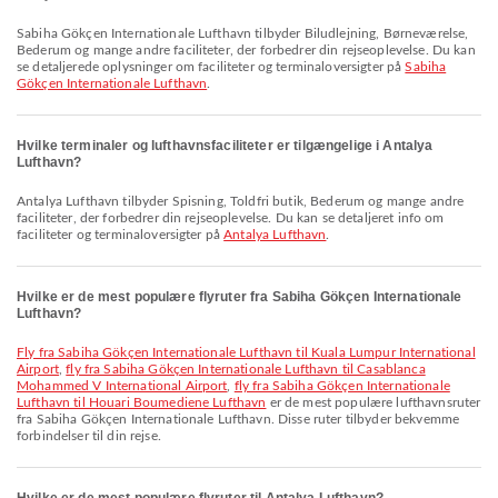
Sabiha Gökçen Internationale Lufthavn tilbyder Biludlejning, Børneværelse,
Bederum og mange andre faciliteter, der forbedrer din rejseoplevelse. Du kan
se detaljerede oplysninger om faciliteter og terminaloversigter på
Sabiha
Gökçen Internationale Lufthavn
.
Hvilke terminaler og lufthavnsfaciliteter er tilgængelige i Antalya
Lufthavn?
Antalya Lufthavn tilbyder Spisning, Toldfri butik, Bederum og mange andre
faciliteter, der forbedrer din rejseoplevelse. Du kan se detaljeret info om
faciliteter og terminaloversigter på
Antalya Lufthavn
.
Hvilke er de mest populære flyruter fra Sabiha Gökçen Internationale
Lufthavn?
fly fra Sabiha Gökçen Internationale Lufthavn til Kuala Lumpur International
Airport
,
fly fra Sabiha Gökçen Internationale Lufthavn til Casablanca
Mohammed V International Airport
,
fly fra Sabiha Gökçen Internationale
Lufthavn til Houari Boumediene Lufthavn
er de mest populære lufthavnsruter
fra Sabiha Gökçen Internationale Lufthavn. Disse ruter tilbyder bekvemme
forbindelser til din rejse.