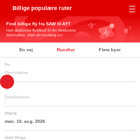
Billige populære ruter
Find billige fly fra SAW til AYT
Nyd eksklusive flytilbud til din foretrukne
destination. Start din booking nu!
En vej
Rundtur
Flere byer
Fra
Oprindelse
Til
Destination
Afgang
man. 10. aug. 2026
Vend tilbage