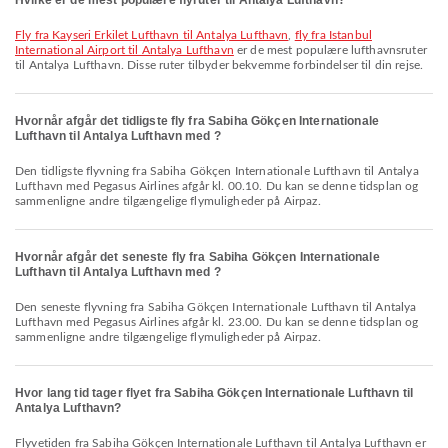
Hvilke er de mest populære flyruter til Antalya Lufthavn?
fly fra Kayseri Erkilet Lufthavn til Antalya Lufthavn
,
fly fra Istanbul
International Airport til Antalya Lufthavn
er de mest populære lufthavnsruter
til Antalya Lufthavn. Disse ruter tilbyder bekvemme forbindelser til din rejse.
Hvornår afgår det tidligste fly fra Sabiha Gökçen Internationale
Lufthavn til Antalya Lufthavn med ?
Den tidligste flyvning fra Sabiha Gökçen Internationale Lufthavn til Antalya
Lufthavn med Pegasus Airlines afgår kl. 00.10. Du kan se denne tidsplan og
sammenligne andre tilgængelige flymuligheder på Airpaz.
Hvornår afgår det seneste fly fra Sabiha Gökçen Internationale
Lufthavn til Antalya Lufthavn med ?
Den seneste flyvning fra Sabiha Gökçen Internationale Lufthavn til Antalya
Lufthavn med Pegasus Airlines afgår kl. 23.00. Du kan se denne tidsplan og
sammenligne andre tilgængelige flymuligheder på Airpaz.
Hvor lang tid tager flyet fra Sabiha Gökçen Internationale Lufthavn til
Antalya Lufthavn?
Flyvetiden fra Sabiha Gökçen Internationale Lufthavn til Antalya Lufthavn er