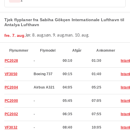
1
Tjek flyplaner fra Sabiha Gökçen Internationale Lufthavn til
Antalya Lufthavn
fre. 7. aug.
lør. 8. aug.
søn. 9. aug.
man. 10. aug.
Flynummer
Flymodel
Afgår
Ankommer
PC2028
-
00:10
01:30
Istan
VF3050
Boeing 737
00:15
01:40
Istan
PC2004
Airbus A321
04:05
05:25
Istan
PC2000
-
05:45
07:05
Istan
PC2002
-
06:35
07:55
Istan
VF3032
-
08:40
10:05
Istan