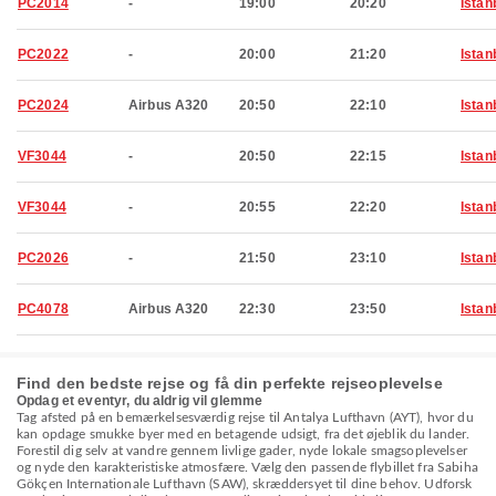
PC2014
-
19:00
20:20
Istan
PC2022
-
20:00
21:20
Istan
PC2024
Airbus A320
20:50
22:10
Istan
VF3044
-
20:50
22:15
Istan
VF3044
-
20:55
22:20
Istan
PC2026
-
21:50
23:10
Istan
PC4078
Airbus A320
22:30
23:50
Istan
Find den bedste rejse og få din perfekte rejseoplevelse
Opdag et eventyr, du aldrig vil glemme
Tag afsted på en bemærkelsesværdig rejse til Antalya Lufthavn (AYT), hvor du
kan opdage smukke byer med en betagende udsigt, fra det øjeblik du lander.
Forestil dig selv at vandre gennem livlige gader, nyde lokale smagsoplevelser
og nyde den karakteristiske atmosfære. Vælg den passende flybillet fra Sabiha
Gökçen Internationale Lufthavn (SAW), skræddersyet til dine behov. Udforsk