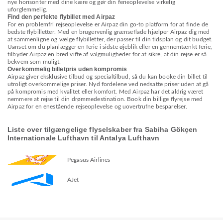
nye horisonter med dine kære og gør din ferieoplevelse virkelig
uforglemmelig.
Find den perfekte flybillet med Airpaz
For en problemfri rejseoplevelse er Airpaz din go-to platform for at finde de
bedste flybilletter. Med en brugervenlig grænseflade hjælper Airpaz dig med
at sammenligne og vælge flybilletter, der passer til din tidsplan og dit budget.
Uanset om du planlægger en ferie i sidste øjeblik eller en gennemtænkt ferie,
tilbyder Airpaz en bred vifte af valgmuligheder for at sikre, at din rejse er så
bekvem som muligt.
Overkommelig billetpris uden kompromis
Airpaz giver eksklusive tilbud og specialtilbud, så du kan booke din billet til
utroligt overkommelige priser. Nyd fordelene ved nedsatte priser uden at gå
på kompromis med kvalitet eller komfort. Med Airpaz har det aldrig været
nemmere at rejse til din drømmedestination. Book din billige flyrejse med
Airpaz for en enestående rejseoplevelse og uovertrufne besparelser.
Liste over tilgængelige flyselskaber fra Sabiha Gökçen
Internationale Lufthavn til Antalya Lufthavn
Pegasus Airlines
AJet