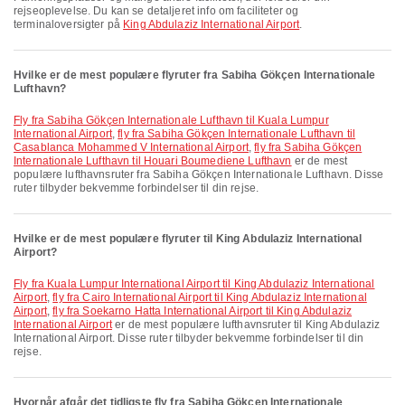
rejseoplevelse. Du kan se detaljeret info om faciliteter og
terminaloversigter på
King Abdulaziz International Airport
.
Hvilke er de mest populære flyruter fra Sabiha Gökçen Internationale
Lufthavn?
fly fra Sabiha Gökçen Internationale Lufthavn til Kuala Lumpur
International Airport
,
fly fra Sabiha Gökçen Internationale Lufthavn til
Casablanca Mohammed V International Airport
,
fly fra Sabiha Gökçen
Internationale Lufthavn til Houari Boumediene Lufthavn
er de mest
populære lufthavnsruter fra Sabiha Gökçen Internationale Lufthavn. Disse
ruter tilbyder bekvemme forbindelser til din rejse.
Hvilke er de mest populære flyruter til King Abdulaziz International
Airport?
fly fra Kuala Lumpur International Airport til King Abdulaziz International
Airport
,
fly fra Cairo International Airport til King Abdulaziz International
Airport
,
fly fra Soekarno Hatta International Airport til King Abdulaziz
International Airport
er de mest populære lufthavnsruter til King Abdulaziz
International Airport. Disse ruter tilbyder bekvemme forbindelser til din
rejse.
Hvornår afgår det tidligste fly fra Sabiha Gökçen Internationale