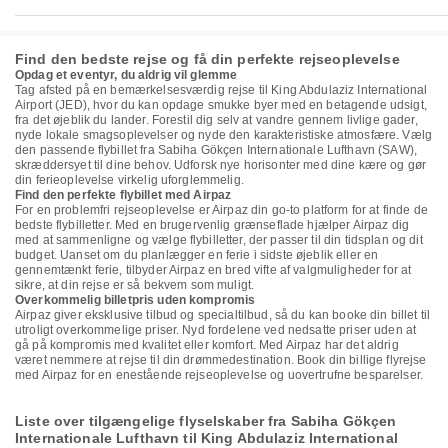
Find den bedste rejse og få din perfekte rejseoplevelse
Opdag et eventyr, du aldrig vil glemme
Tag afsted på en bemærkelsesværdig rejse til King Abdulaziz International
Airport (JED), hvor du kan opdage smukke byer med en betagende udsigt,
fra det øjeblik du lander. Forestil dig selv at vandre gennem livlige gader,
nyde lokale smagsoplevelser og nyde den karakteristiske atmosfære. Vælg
den passende flybillet fra Sabiha Gökçen Internationale Lufthavn (SAW),
skræddersyet til dine behov. Udforsk nye horisonter med dine kære og gør
din ferieoplevelse virkelig uforglemmelig.
Find den perfekte flybillet med Airpaz
For en problemfri rejseoplevelse er Airpaz din go-to platform for at finde de
bedste flybilletter. Med en brugervenlig grænseflade hjælper Airpaz dig
med at sammenligne og vælge flybilletter, der passer til din tidsplan og dit
budget. Uanset om du planlægger en ferie i sidste øjeblik eller en
gennemtænkt ferie, tilbyder Airpaz en bred vifte af valgmuligheder for at
sikre, at din rejse er så bekvem som muligt.
Overkommelig billetpris uden kompromis
Airpaz giver eksklusive tilbud og specialtilbud, så du kan booke din billet til
utroligt overkommelige priser. Nyd fordelene ved nedsatte priser uden at
gå på kompromis med kvalitet eller komfort. Med Airpaz har det aldrig
været nemmere at rejse til din drømmedestination. Book din billige flyrejse
med Airpaz for en enestående rejseoplevelse og uovertrufne besparelser.
Liste over tilgængelige flyselskaber fra Sabiha Gökçen
Internationale Lufthavn til King Abdulaziz International