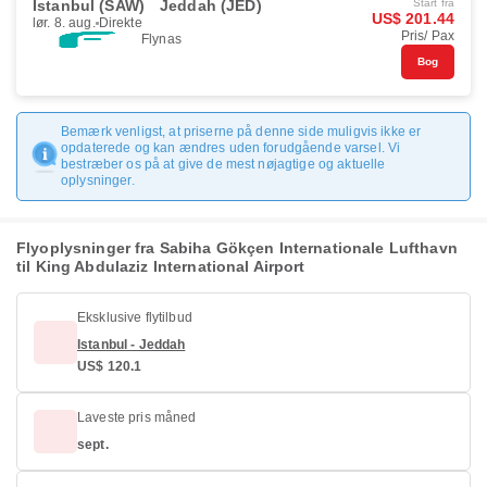
Istanbul (SAW)
Jeddah (JED)
Start fra
US$ 201.44
lør. 8. aug.
Direkte
Pris/ Pax
Flynas
Bog
Bemærk venligst, at priserne på denne side muligvis ikke er
opdaterede og kan ændres uden forudgående varsel. Vi
bestræber os på at give de mest nøjagtige og aktuelle
oplysninger.
Flyoplysninger fra Sabiha Gökçen Internationale Lufthavn
til King Abdulaziz International Airport
Eksklusive flytilbud
Istanbul - Jeddah
US$ 120.1
Laveste pris måned
sept.