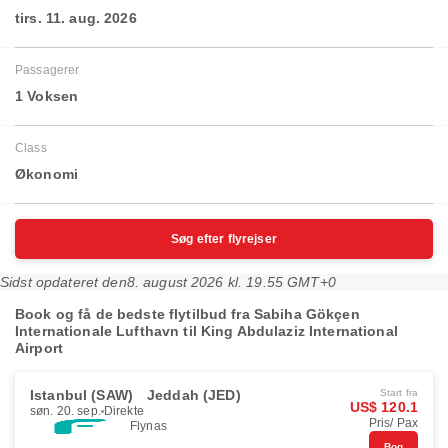
tirs. 11. aug. 2026
Passagerer
1 Voksen
Class
Økonomi
Søg efter flyrejser
Sidst opdateret den
8. august 2026 kl. 19.55 GMT+0
Book og få de bedste flytilbud fra Sabiha Gökçen
Internationale Lufthavn til King Abdulaziz International
Airport
Istanbul (SAW)
Jeddah (JED)
Start fra
US$ 120.1
søn. 20. sep.
Direkte
Pris/ Pax
Flynas
Bog