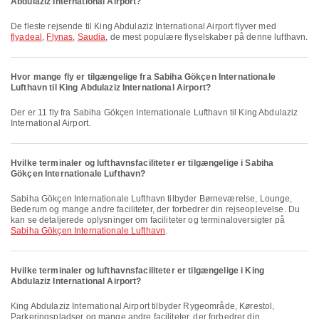
Abdulaziz International Airport?
De fleste rejsende til King Abdulaziz International Airport flyver med
flyadeal
,
Flynas
,
Saudia
, de mest populære flyselskaber på denne lufthavn.
Hvor mange fly er tilgængelige fra Sabiha Gökçen Internationale
Lufthavn til King Abdulaziz International Airport?
Der er 11 fly fra Sabiha Gökçen Internationale Lufthavn til King Abdulaziz
International Airport.
Hvilke terminaler og lufthavnsfaciliteter er tilgængelige i Sabiha
Gökçen Internationale Lufthavn?
Sabiha Gökçen Internationale Lufthavn tilbyder Børneværelse, Lounge,
Bederum og mange andre faciliteter, der forbedrer din rejseoplevelse. Du
kan se detaljerede oplysninger om faciliteter og terminaloversigter på
Sabiha Gökçen Internationale Lufthavn
.
Hvilke terminaler og lufthavnsfaciliteter er tilgængelige i King
Abdulaziz International Airport?
King Abdulaziz International Airport tilbyder Rygeområde, Kørestol,
Parkeringspladser og mange andre faciliteter, der forbedrer din