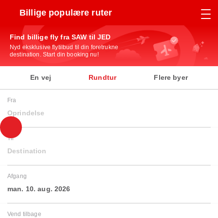
Billige populære ruter
Find billige fly fra SAW til JED
Nyd eksklusive flytilbud til din foretrukne
destination. Start din booking nu!
En vej
Rundtur
Flere byer
Fra
Oprindelse
Til
Destination
Afgang
man. 10. aug. 2026
Vend tilbage