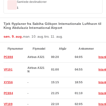
Samlede destinationer
1
Tjek flyplaner fra Sabiha Gökçen Internationale Lufthavn til
King Abdulaziz International Airport
søn. 9. aug.
man. 10. aug.
tirs. 11. aug.
Flynummer
Flymodel
Afgår
Ankommer
PC698
Airbus A321
00:20
04:05
Istan
Airbus A321
VF191
01:00
04:55
Istan
N
XY556
-
15:15
18:55
Istan
PC694
-
21:25
01:10
Istan
VF189
-
22:10
02:05
Istan