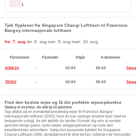
1
Tjek flyplaner fra Singapore Changi Lufthavn til Francisco
Bangoy internasjonale lufthavn
fre. 7. aug.
lør. 8. aug.
søn. 9. aug.
man. 10. aug.
Flynummer
Flymodel
Afgår
Ankommer
SQ8624
-
02:00
05:45
Sing
TR560
-
02:00
05:45
Sing
Find den bedste rejse og få din perfekte rejseoplevelse
Opdag et eventyr, du aldrig vil glemme
Tag afsted på en bemærkelsesværdig rejse til Francisco Bangoy
internasjonale lufthavn (DVO), hvor du kan opdage smukke byer med en
betagende udsigt, fra det øjeblik du lander. Forestil dig selv at vandre
gennem livlige gader, nyde lokale smagsoplevelser og nyde den
karakteristiske atmosfære. Vælg den passende flybillet fra Singapore
Changi Lufthavn (SIN), skræddersyet til dine behov. Udforsk nye horisonter