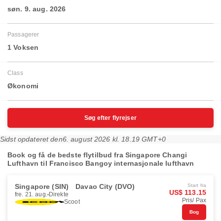
søn. 9. aug. 2026
Passagerer
1 Voksen
Class
Økonomi
Søg efter flyrejser
Sidst opdateret den
6. august 2026 kl. 18.19 GMT+0
Book og få de bedste flytilbud fra Singapore Changi
Lufthavn til Francisco Bangoy internasjonale lufthavn
Singapore (SIN)
Davao City (DVO)
Start fra
US$ 113.15
fre. 21. aug.
Direkte
Pris/ Pax
Scoot
Bog