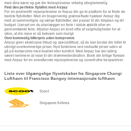
med dine kære og gør din ferieoplevelse virkelig uforglemmelig.
Find den perfekte flybillet med Airpaz
For en problemfri rejseoplevelse er Airpaz din go-to platform for at finde de
bedste flybilletter. Med en brugervenlig grænseflade hjælper Airpaz dig
med at sammenligne og vælge flybilletter, der passer til din tidsplan og dit
budget. Uanset om du planlægger en ferie i sidste øjeblik eller en
gennemtænkt ferie, tilbyder Airpaz en bred vifte af valgmuligheder for at
sikre, at din rejse er så bekvem som muligt.
Overkommelig billetpris uden kompromis
Airpaz giver eksklusive tilbud og specialtilbud, så du kan booke din billet til
utroligt overkommelige priser. Nyd fordelene ved nedsatte priser uden at
gå på kompromis med kvalitet eller komfort. Med Airpaz har det aldrig
været nemmere at rejse til din drømmedestination. Book din billige flyrejse
med Airpaz for en enestående rejseoplevelse og uovertrufne besparelser.
Liste over tilgængelige flyselskaber fra Singapore Changi
Lufthavn til Francisco Bangoy internasjonale lufthavn
Scoot
Singapore Airlines