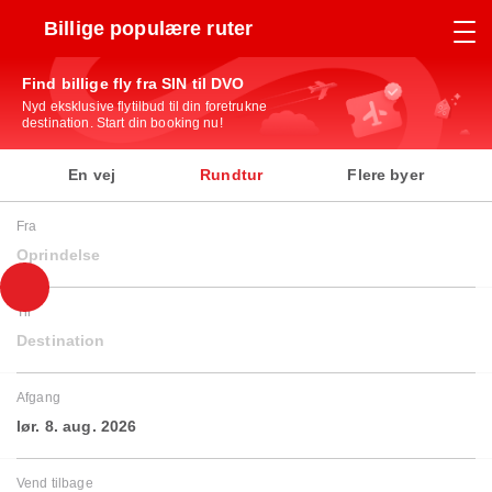
Billige populære ruter
Find billige fly fra SIN til DVO
Nyd eksklusive flytilbud til din foretrukne
destination. Start din booking nu!
En vej
Rundtur
Flere byer
Fra
Oprindelse
Til
Destination
Afgang
lør. 8. aug. 2026
Vend tilbage