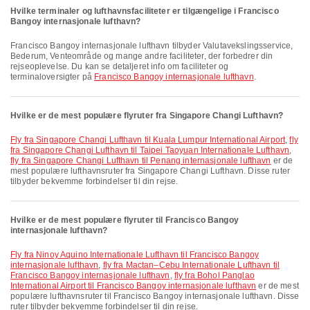
Hvilke terminaler og lufthavnsfaciliteter er tilgængelige i Francisco
Bangoy internasjonale lufthavn?
Francisco Bangoy internasjonale lufthavn tilbyder Valutavekslingsservice,
Bederum, Venteområde og mange andre faciliteter, der forbedrer din
rejseoplevelse. Du kan se detaljeret info om faciliteter og
terminaloversigter på
Francisco Bangoy internasjonale lufthavn
.
Hvilke er de mest populære flyruter fra Singapore Changi Lufthavn?
fly fra Singapore Changi Lufthavn til Kuala Lumpur International Airport
,
fly
fra Singapore Changi Lufthavn til Taipei Taoyuan Internationale Lufthavn
,
fly fra Singapore Changi Lufthavn til Penang internasjonale lufthavn
er de
mest populære lufthavnsruter fra Singapore Changi Lufthavn. Disse ruter
tilbyder bekvemme forbindelser til din rejse.
Hvilke er de mest populære flyruter til Francisco Bangoy
internasjonale lufthavn?
fly fra Ninoy Aquino Internationale Lufthavn til Francisco Bangoy
internasjonale lufthavn
,
fly fra Mactan–Cebu Internationale Lufthavn til
Francisco Bangoy internasjonale lufthavn
,
fly fra Bohol Panglao
International Airport til Francisco Bangoy internasjonale lufthavn
er de mest
populære lufthavnsruter til Francisco Bangoy internasjonale lufthavn. Disse
ruter tilbyder bekvemme forbindelser til din rejse.