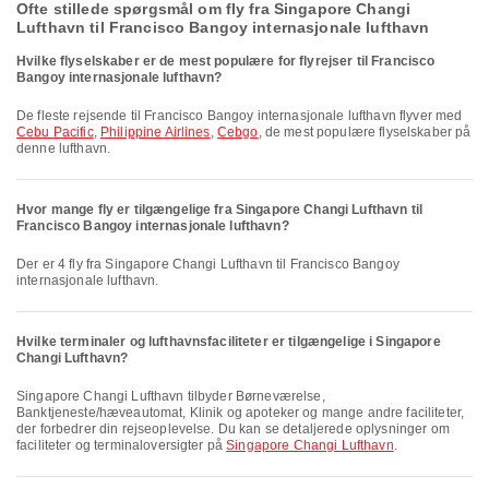
Ofte stillede spørgsmål om fly fra Singapore Changi
Lufthavn til Francisco Bangoy internasjonale lufthavn
Hvilke flyselskaber er de mest populære for flyrejser til Francisco
Bangoy internasjonale lufthavn?
De fleste rejsende til Francisco Bangoy internasjonale lufthavn flyver med
Cebu Pacific
,
Philippine Airlines
,
Cebgo
, de mest populære flyselskaber på
denne lufthavn.
Hvor mange fly er tilgængelige fra Singapore Changi Lufthavn til
Francisco Bangoy internasjonale lufthavn?
Der er 4 fly fra Singapore Changi Lufthavn til Francisco Bangoy
internasjonale lufthavn.
Hvilke terminaler og lufthavnsfaciliteter er tilgængelige i Singapore
Changi Lufthavn?
Singapore Changi Lufthavn tilbyder Børneværelse,
Banktjeneste/hæveautomat, Klinik og apoteker og mange andre faciliteter,
der forbedrer din rejseoplevelse. Du kan se detaljerede oplysninger om
faciliteter og terminaloversigter på
Singapore Changi Lufthavn
.