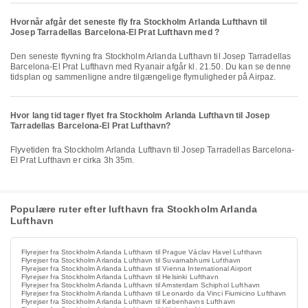
Hvornår afgår det seneste fly fra Stockholm Arlanda Lufthavn til
Josep Tarradellas Barcelona-El Prat Lufthavn med ?
Den seneste flyvning fra Stockholm Arlanda Lufthavn til Josep Tarradellas
Barcelona-El Prat Lufthavn med Ryanair afgår kl. 21.50. Du kan se denne
tidsplan og sammenligne andre tilgængelige flymuligheder på Airpaz.
Hvor lang tid tager flyet fra Stockholm Arlanda Lufthavn til Josep
Tarradellas Barcelona-El Prat Lufthavn?
Flyvetiden fra Stockholm Arlanda Lufthavn til Josep Tarradellas Barcelona-
El Prat Lufthavn er cirka 3h 35m.
Populære ruter efter lufthavn fra Stockholm Arlanda
Lufthavn
Flyrejser fra Stockholm Arlanda Lufthavn til Prague Václav Havel Lufthavn
Flyrejser fra Stockholm Arlanda Lufthavn til Suvarnabhumi Lufthavn
Flyrejser fra Stockholm Arlanda Lufthavn til Vienna International Airport
Flyrejser fra Stockholm Arlanda Lufthavn til Helsinki Lufthavn
Flyrejser fra Stockholm Arlanda Lufthavn til Amsterdam Schiphol Lufthavn
Flyrejser fra Stockholm Arlanda Lufthavn til Leonardo da Vinci Fiumicino Lufthavn
Flyrejser fra Stockholm Arlanda Lufthavn til Københavns Lufthavn