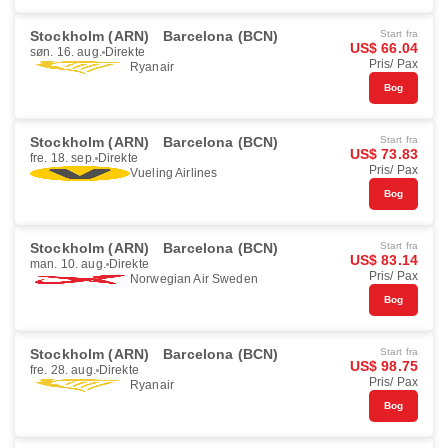
Stockholm (ARN)
Barcelona (BCN)
Start fra
US$ 66.04
søn. 16. aug.
Direkte
Pris/ Pax
Ryanair
Bog
Stockholm (ARN)
Barcelona (BCN)
Start fra
US$ 73.83
fre. 18. sep.
Direkte
Pris/ Pax
Vueling Airlines
Bog
Stockholm (ARN)
Barcelona (BCN)
Start fra
US$ 83.14
man. 10. aug.
Direkte
Pris/ Pax
Norwegian Air Sweden
Bog
Stockholm (ARN)
Barcelona (BCN)
Start fra
US$ 98.75
fre. 28. aug.
Direkte
Pris/ Pax
Ryanair
Bog