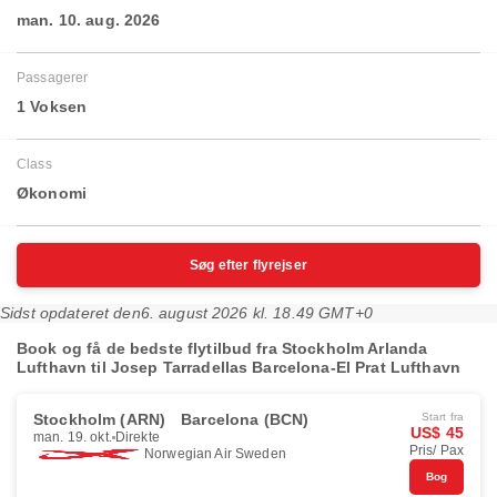
man. 10. aug. 2026
Passagerer
1 Voksen
Class
Økonomi
Søg efter flyrejser
Sidst opdateret den
6. august 2026 kl. 18.49 GMT+0
Book og få de bedste flytilbud fra Stockholm Arlanda
Lufthavn til Josep Tarradellas Barcelona-El Prat Lufthavn
Stockholm (ARN)
Barcelona (BCN)
Start fra
US$ 45
man. 19. okt.
Direkte
Pris/ Pax
Norwegian Air Sweden
Bog