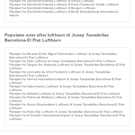
Flyrejser fra Stockholm Arlanda Lufthavn til Vilnius Lufthavn
Flyrejser fra Stockholm Arlanda Lufthavn til Paris Charles de Gaulle Lufthavn
Flyrejser fra Stockholm Arlanda Lufthavn til Bergen Lufthavn
Flyrejser fra Stockholm Arlanda Lufthavn til Berlin Brandenburg International
Airport
Populære ruter efter lufthavn til Josep Tarradellas
Barcelona-El Prat Lufthavn
Flyrejser fra Alicante Elche Miguel Hernández Lufthavn til Josep Tarradellas
Barcelona-El Prat Lufthavn
Flyrejser fra Oslo Lufthavn til Josep Tarradellas Barcelona-El Prat Lufthavn
Flyrejser fra Tangier Ibn Battouta Lufthavn til Josep Tarradellas Barcelona-El Prat
Lufthavn
Flyrejser fra Leonardo da Vinci Fiumicino Lufthavn til Josep Tarradellas
Barcelona-El Prat Lufthavn
Flyrejser fra Vienna International Airport til Josep Tarradellas Barcelona-El Prat
Lufthavn
Flyrejser fra Københavns Lufthavn til Josep Tarradellas Barcelona-El Prat
Lufthavn
Flyrejser fra Helsinki Lufthavn til Josep Tarradellas Barcelona-El Prat Lufthavn
Flyrejser fra Palma de Mallorca Lufthavn til Josep Tarradellas Barcelona-El Prat
Lufthavn
Flyrejser fra Houari Boumediene Lufthavn til Josep Tarradellas Barcelona-El Prat
Lufthavn
Flyrejser fra Paris Orly Lufthavn til Josep Tarradellas Barcelona-El Prat Lufthavn
Flyrejser fra El Dorado International Airport til Josep Tarradellas Barcelona-El Prat
Lufthavn