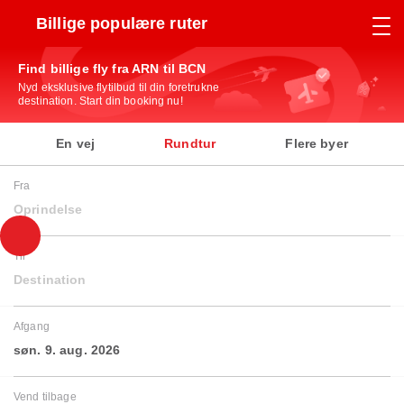
Billige populære ruter
Find billige fly fra ARN til BCN
Nyd eksklusive flytilbud til din foretrukne
destination. Start din booking nu!
En vej
Rundtur
Flere byer
Fra
Oprindelse
Til
Destination
Afgang
søn. 9. aug. 2026
Vend tilbage