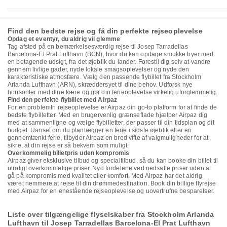
Find den bedste rejse og få din perfekte rejseoplevelse
Opdag et eventyr, du aldrig vil glemme
Tag afsted på en bemærkelsesværdig rejse til Josep Tarradellas
Barcelona-El Prat Lufthavn (BCN), hvor du kan opdage smukke byer med
en betagende udsigt, fra det øjeblik du lander. Forestil dig selv at vandre
gennem livlige gader, nyde lokale smagsoplevelser og nyde den
karakteristiske atmosfære. Vælg den passende flybillet fra Stockholm
Arlanda Lufthavn (ARN), skræddersyet til dine behov. Udforsk nye
horisonter med dine kære og gør din ferieoplevelse virkelig uforglemmelig.
Find den perfekte flybillet med Airpaz
For en problemfri rejseoplevelse er Airpaz din go-to platform for at finde de
bedste flybilletter. Med en brugervenlig grænseflade hjælper Airpaz dig
med at sammenligne og vælge flybilletter, der passer til din tidsplan og dit
budget. Uanset om du planlægger en ferie i sidste øjeblik eller en
gennemtænkt ferie, tilbyder Airpaz en bred vifte af valgmuligheder for at
sikre, at din rejse er så bekvem som muligt.
Overkommelig billetpris uden kompromis
Airpaz giver eksklusive tilbud og specialtilbud, så du kan booke din billet til
utroligt overkommelige priser. Nyd fordelene ved nedsatte priser uden at
gå på kompromis med kvalitet eller komfort. Med Airpaz har det aldrig
været nemmere at rejse til din drømmedestination. Book din billige flyrejse
med Airpaz for en enestående rejseoplevelse og uovertrufne besparelser.
Liste over tilgængelige flyselskaber fra Stockholm Arlanda
Lufthavn til Josep Tarradellas Barcelona-El Prat Lufthavn