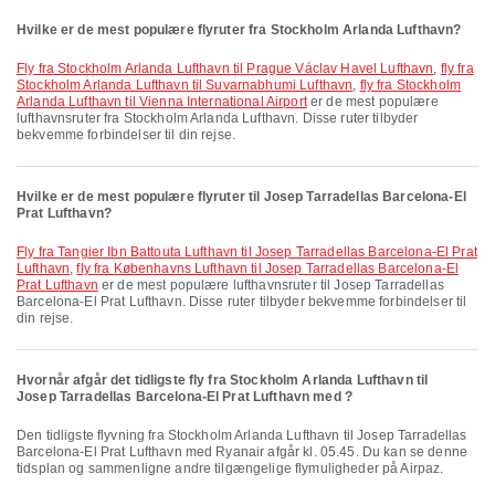
Hvilke er de mest populære flyruter fra Stockholm Arlanda Lufthavn?
fly fra Stockholm Arlanda Lufthavn til Prague Václav Havel Lufthavn
,
fly fra
Stockholm Arlanda Lufthavn til Suvarnabhumi Lufthavn
,
fly fra Stockholm
Arlanda Lufthavn til Vienna International Airport
er de mest populære
lufthavnsruter fra Stockholm Arlanda Lufthavn. Disse ruter tilbyder
bekvemme forbindelser til din rejse.
Hvilke er de mest populære flyruter til Josep Tarradellas Barcelona-El
Prat Lufthavn?
fly fra Tangier Ibn Battouta Lufthavn til Josep Tarradellas Barcelona-El Prat
Lufthavn
,
fly fra Københavns Lufthavn til Josep Tarradellas Barcelona-El
Prat Lufthavn
er de mest populære lufthavnsruter til Josep Tarradellas
Barcelona-El Prat Lufthavn. Disse ruter tilbyder bekvemme forbindelser til
din rejse.
Hvornår afgår det tidligste fly fra Stockholm Arlanda Lufthavn til
Josep Tarradellas Barcelona-El Prat Lufthavn med ?
Den tidligste flyvning fra Stockholm Arlanda Lufthavn til Josep Tarradellas
Barcelona-El Prat Lufthavn med Ryanair afgår kl. 05.45. Du kan se denne
tidsplan og sammenligne andre tilgængelige flymuligheder på Airpaz.