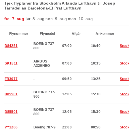
Tjek flyplaner fra Stockholm Arlanda Lufthavn til Josep
Tarradellas Barcelona-El Prat Lufthavn
fre. 7. aug.
lør. 8. aug.
søn. 9. aug.
man. 10. aug.
Flynummer
Flymodel
Afgår
Ankommer
BOEING 737-
D84251
07:00
10:40
Stoc
800
AIRBUS
SK1811
07:00
10:35
Stoc
A320NEO
FR3077
-
09:50
13:25
Stoc
BOEING 737-
D85501
12:05
15:30
Stoc
800
BOEING 737-
D85501
12:05
15:30
Stoc
800
VY1266
Boeing 787-9
21:00
00:50
Stoc