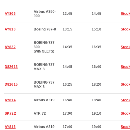
Airbus A350-
AY806
12:45
14:45
Stoc
900
AY810
Boeing 787-8
13:15
15:10
Stoc
BOEING 737-
AY822
800
14:35
16:35
Stoc
(WINGLETS)
BOEING 737
D82613
14:45
16:40
Stoc
MAX 8
BOEING 737
D82615
16:25
18:20
Stoc
MAX 8
AY814
Airbus A319
16:40
18:40
Stoc
SK722
ATR 72
17:00
19:10
Stoc
AY816
Airbus A319
17:40
19:40
Stoc