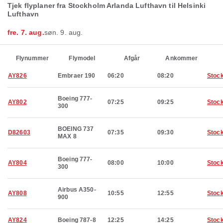
Tjek flyplaner fra Stockholm Arlanda Lufthavn til Helsinki
Lufthavn
fre. 7. aug.
søn. 9. aug.
Flynummer
Flymodel
Afgår
Ankommer
AY826
Embraer 190
06:20
08:20
Stoc
Boeing 777-
AY802
07:25
09:25
Stoc
300
BOEING 737
D82603
07:35
09:30
Stoc
MAX 8
Boeing 777-
AY804
08:00
10:00
Stoc
300
Airbus A350-
AY808
10:55
12:55
Stoc
900
AY824
Boeing 787-8
12:25
14:25
Stoc