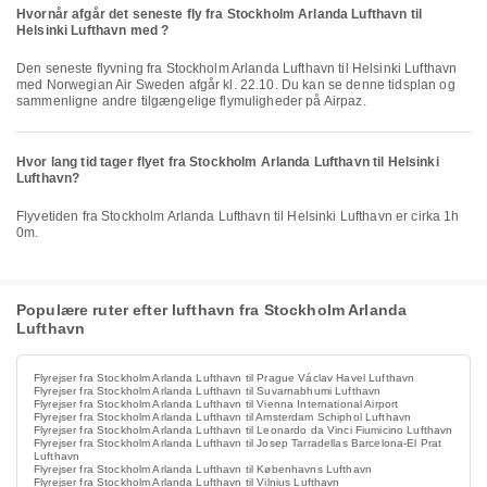
Hvornår afgår det seneste fly fra Stockholm Arlanda Lufthavn til
Helsinki Lufthavn med ?
Den seneste flyvning fra Stockholm Arlanda Lufthavn til Helsinki Lufthavn
med Norwegian Air Sweden afgår kl. 22.10. Du kan se denne tidsplan og
sammenligne andre tilgængelige flymuligheder på Airpaz.
Hvor lang tid tager flyet fra Stockholm Arlanda Lufthavn til Helsinki
Lufthavn?
Flyvetiden fra Stockholm Arlanda Lufthavn til Helsinki Lufthavn er cirka 1h
0m.
Populære ruter efter lufthavn fra Stockholm Arlanda
Lufthavn
Flyrejser fra Stockholm Arlanda Lufthavn til Prague Václav Havel Lufthavn
Flyrejser fra Stockholm Arlanda Lufthavn til Suvarnabhumi Lufthavn
Flyrejser fra Stockholm Arlanda Lufthavn til Vienna International Airport
Flyrejser fra Stockholm Arlanda Lufthavn til Amsterdam Schiphol Lufthavn
Flyrejser fra Stockholm Arlanda Lufthavn til Leonardo da Vinci Fiumicino Lufthavn
Flyrejser fra Stockholm Arlanda Lufthavn til Josep Tarradellas Barcelona-El Prat
Lufthavn
Flyrejser fra Stockholm Arlanda Lufthavn til Københavns Lufthavn
Flyrejser fra Stockholm Arlanda Lufthavn til Vilnius Lufthavn