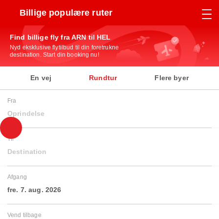
Billige populære ruter
Find billige fly fra ARN til HEL
Nyd eksklusive flytilbud til din foretrukne
destination. Start din booking nu!
En vej
Rundtur
Flere byer
Fra
Oprindelse
Til
Destination
Afgang
fre. 7. aug. 2026
Vend tilbage