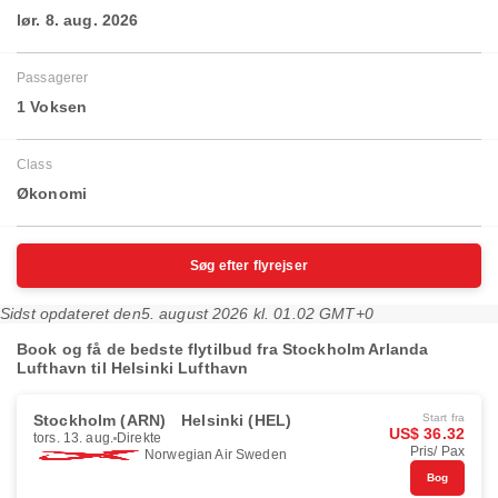
lør. 8. aug. 2026
Passagerer
1 Voksen
Class
Økonomi
Søg efter flyrejser
Sidst opdateret den
5. august 2026 kl. 01.02 GMT+0
Book og få de bedste flytilbud fra Stockholm Arlanda
Lufthavn til Helsinki Lufthavn
Stockholm (ARN)
Helsinki (HEL)
Start fra
US$ 36.32
tors. 13. aug.
Direkte
Pris/ Pax
Norwegian Air Sweden
Bog