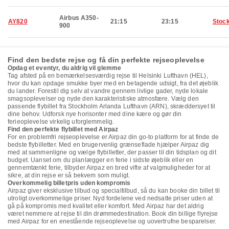
Airbus A350-
AY820
21:15
23:15
Stoc
900
Find den bedste rejse og få din perfekte rejseoplevelse
Opdag et eventyr, du aldrig vil glemme
Tag afsted på en bemærkelsesværdig rejse til Helsinki Lufthavn (HEL),
hvor du kan opdage smukke byer med en betagende udsigt, fra det øjeblik
du lander. Forestil dig selv at vandre gennem livlige gader, nyde lokale
smagsoplevelser og nyde den karakteristiske atmosfære. Vælg den
passende flybillet fra Stockholm Arlanda Lufthavn (ARN), skræddersyet til
dine behov. Udforsk nye horisonter med dine kære og gør din
ferieoplevelse virkelig uforglemmelig.
Find den perfekte flybillet med Airpaz
For en problemfri rejseoplevelse er Airpaz din go-to platform for at finde de
bedste flybilletter. Med en brugervenlig grænseflade hjælper Airpaz dig
med at sammenligne og vælge flybilletter, der passer til din tidsplan og dit
budget. Uanset om du planlægger en ferie i sidste øjeblik eller en
gennemtænkt ferie, tilbyder Airpaz en bred vifte af valgmuligheder for at
sikre, at din rejse er så bekvem som muligt.
Overkommelig billetpris uden kompromis
Airpaz giver eksklusive tilbud og specialtilbud, så du kan booke din billet til
utroligt overkommelige priser. Nyd fordelene ved nedsatte priser uden at
gå på kompromis med kvalitet eller komfort. Med Airpaz har det aldrig
været nemmere at rejse til din drømmedestination. Book din billige flyrejse
med Airpaz for en enestående rejseoplevelse og uovertrufne besparelser.