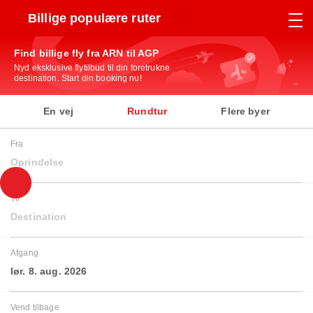
Billige populære ruter
Find billige fly fra ARN til AGP
Nyd eksklusive flytilbud til din foretrukne
destination. Start din booking nu!
En vej
Rundtur
Flere byer
Fra
Oprindelse
Til
Destination
Afgang
lør. 8. aug. 2026
Vend tilbage