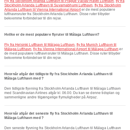
fly fra Stockholm Arlanda Lufthavn til Prague Václav Havel Lufthavn
,
fly fra
Stockholm Arlanda Lufthavn til Suvarnabhumi Lufthavn
,
fly fra Stockholm
Arlanda Lufthavn til Vienna International Airport
er de mest populære
lufthavnsruter fra Stockholm Arlanda Lufthavn. Disse ruter tilbyder
bekvemme forbindelser til din rejse.
Hvilke er de mest populære flyruter til Málaga Lufthavn?
fly fra Helsinki Lufthavn til Málaga Lufthavn
,
fly fra Munich Lufthavn til
Málaga Lufthavn
,
fly fra Vienna International Airport til Málaga Lufthavn
er
de mest populære lufthavnsruter til Málaga Lufthavn. Disse ruter tilbyder
bekvemme forbindelser til din rejse.
Hvornår afgår det tidligste fly fra Stockholm Arlanda Lufthavn til
Málaga Lufthavn med ?
Den tidligste flyvning fra Stockholm Arlanda Lufthavn til Málaga Lufthavn
med Scandinavian Airlines afgår kl. 06.00. Du kan se denne tidsplan og
sammenligne andre tilgængelige flymuligheder på Airpaz.
Hvornår afgår det seneste fly fra Stockholm Arlanda Lufthavn til
Málaga Lufthavn med ?
Den seneste flyvning fra Stockholm Arlanda Lufthavn til Málaga Lufthavn