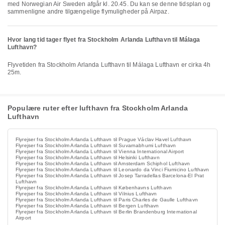
med Norwegian Air Sweden afgår kl. 20.45. Du kan se denne tidsplan og
sammenligne andre tilgængelige flymuligheder på Airpaz.
Hvor lang tid tager flyet fra Stockholm Arlanda Lufthavn til Málaga
Lufthavn?
Flyvetiden fra Stockholm Arlanda Lufthavn til Málaga Lufthavn er cirka 4h
25m.
Populære ruter efter lufthavn fra Stockholm Arlanda
Lufthavn
Flyrejser fra Stockholm Arlanda Lufthavn til Prague Václav Havel Lufthavn
Flyrejser fra Stockholm Arlanda Lufthavn til Suvarnabhumi Lufthavn
Flyrejser fra Stockholm Arlanda Lufthavn til Vienna International Airport
Flyrejser fra Stockholm Arlanda Lufthavn til Helsinki Lufthavn
Flyrejser fra Stockholm Arlanda Lufthavn til Amsterdam Schiphol Lufthavn
Flyrejser fra Stockholm Arlanda Lufthavn til Leonardo da Vinci Fiumicino Lufthavn
Flyrejser fra Stockholm Arlanda Lufthavn til Josep Tarradellas Barcelona-El Prat
Lufthavn
Flyrejser fra Stockholm Arlanda Lufthavn til Københavns Lufthavn
Flyrejser fra Stockholm Arlanda Lufthavn til Vilnius Lufthavn
Flyrejser fra Stockholm Arlanda Lufthavn til Paris Charles de Gaulle Lufthavn
Flyrejser fra Stockholm Arlanda Lufthavn til Bergen Lufthavn
Flyrejser fra Stockholm Arlanda Lufthavn til Berlin Brandenburg International
Airport