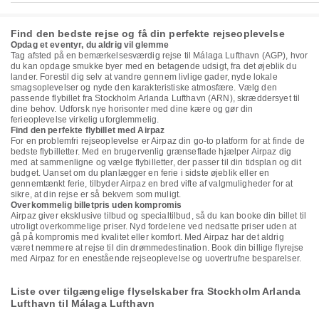
Find den bedste rejse og få din perfekte rejseoplevelse
Opdag et eventyr, du aldrig vil glemme
Tag afsted på en bemærkelsesværdig rejse til Málaga Lufthavn (AGP), hvor
du kan opdage smukke byer med en betagende udsigt, fra det øjeblik du
lander. Forestil dig selv at vandre gennem livlige gader, nyde lokale
smagsoplevelser og nyde den karakteristiske atmosfære. Vælg den
passende flybillet fra Stockholm Arlanda Lufthavn (ARN), skræddersyet til
dine behov. Udforsk nye horisonter med dine kære og gør din
ferieoplevelse virkelig uforglemmelig.
Find den perfekte flybillet med Airpaz
For en problemfri rejseoplevelse er Airpaz din go-to platform for at finde de
bedste flybilletter. Med en brugervenlig grænseflade hjælper Airpaz dig
med at sammenligne og vælge flybilletter, der passer til din tidsplan og dit
budget. Uanset om du planlægger en ferie i sidste øjeblik eller en
gennemtænkt ferie, tilbyder Airpaz en bred vifte af valgmuligheder for at
sikre, at din rejse er så bekvem som muligt.
Overkommelig billetpris uden kompromis
Airpaz giver eksklusive tilbud og specialtilbud, så du kan booke din billet til
utroligt overkommelige priser. Nyd fordelene ved nedsatte priser uden at
gå på kompromis med kvalitet eller komfort. Med Airpaz har det aldrig
været nemmere at rejse til din drømmedestination. Book din billige flyrejse
med Airpaz for en enestående rejseoplevelse og uovertrufne besparelser.
Liste over tilgængelige flyselskaber fra Stockholm Arlanda
Lufthavn til Málaga Lufthavn