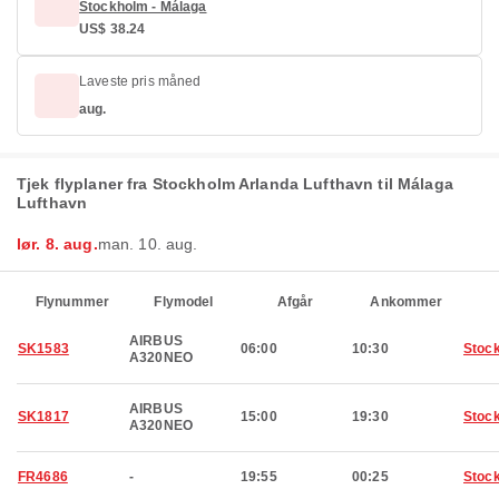
Stockholm - Málaga
US$ 38.24
Laveste pris måned
aug.
Tjek flyplaner fra Stockholm Arlanda Lufthavn til Málaga
Lufthavn
lør. 8. aug.
man. 10. aug.
Flynummer
Flymodel
Afgår
Ankommer
AIRBUS
SK1583
06:00
10:30
Stoc
A320NEO
AIRBUS
SK1817
15:00
19:30
Stoc
A320NEO
FR4686
-
19:55
00:25
Stoc