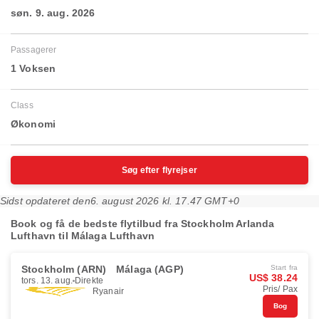
søn. 9. aug. 2026
Passagerer
1 Voksen
Class
Økonomi
Søg efter flyrejser
Sidst opdateret den
6. august 2026 kl. 17.47 GMT+0
Book og få de bedste flytilbud fra Stockholm Arlanda
Lufthavn til Málaga Lufthavn
Stockholm (ARN)
Málaga (AGP)
Start fra
US$ 38.24
tors. 13. aug.
Direkte
Pris/ Pax
Ryanair
Bog