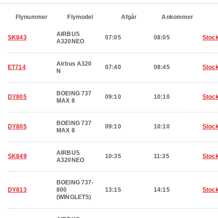
Flynummer
Flymodel
Afgår
Ankommer
AIRBUS
SK843
07:05
08:05
Stoc
A320NEO
Airbus A320
ET714
07:40
08:45
Stoc
N
BOEING 737
DY805
09:10
10:10
Stoc
MAX 8
BOEING 737
DY805
09:10
10:10
Stoc
MAX 8
AIRBUS
SK849
10:35
11:35
Stoc
A320NEO
BOEING 737-
DY813
800
13:15
14:15
Stoc
(WINGLETS)