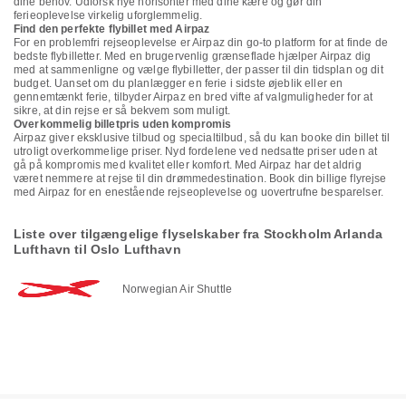
dine behov. Udforsk nye horisonter med dine kære og gør din
ferieoplevelse virkelig uforglemmelig.
Find den perfekte flybillet med Airpaz
For en problemfri rejseoplevelse er Airpaz din go-to platform for at finde de
bedste flybilletter. Med en brugervenlig grænseflade hjælper Airpaz dig
med at sammenligne og vælge flybilletter, der passer til din tidsplan og dit
budget. Uanset om du planlægger en ferie i sidste øjeblik eller en
gennemtænkt ferie, tilbyder Airpaz en bred vifte af valgmuligheder for at
sikre, at din rejse er så bekvem som muligt.
Overkommelig billetpris uden kompromis
Airpaz giver eksklusive tilbud og specialtilbud, så du kan booke din billet til
utroligt overkommelige priser. Nyd fordelene ved nedsatte priser uden at
gå på kompromis med kvalitet eller komfort. Med Airpaz har det aldrig
været nemmere at rejse til din drømmedestination. Book din billige flyrejse
med Airpaz for en enestående rejseoplevelse og uovertrufne besparelser.
Liste over tilgængelige flyselskaber fra Stockholm Arlanda
Lufthavn til Oslo Lufthavn
Norwegian Air Shuttle