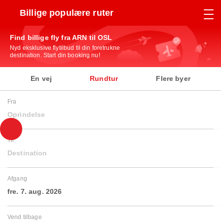
Billige populære ruter
Find billige fly fra ARN til OSL
Nyd eksklusive flytilbud til din foretrukne
destination. Start din booking nu!
En vej
Rundtur
Flere byer
Fra
Oprindelse
Til
Destination
Afgang
fre. 7. aug. 2026
Vend tilbage