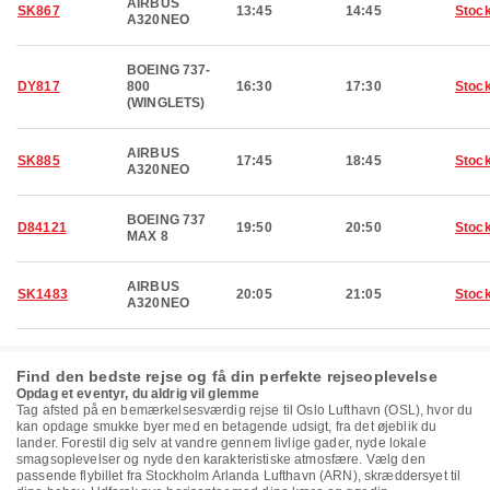
AIRBUS
SK867
13:45
14:45
Stoc
A320NEO
BOEING 737-
DY817
800
16:30
17:30
Stoc
(WINGLETS)
AIRBUS
SK885
17:45
18:45
Stoc
A320NEO
BOEING 737
D84121
19:50
20:50
Stoc
MAX 8
AIRBUS
SK1483
20:05
21:05
Stoc
A320NEO
Find den bedste rejse og få din perfekte rejseoplevelse
Opdag et eventyr, du aldrig vil glemme
Tag afsted på en bemærkelsesværdig rejse til Oslo Lufthavn (OSL), hvor du
kan opdage smukke byer med en betagende udsigt, fra det øjeblik du
lander. Forestil dig selv at vandre gennem livlige gader, nyde lokale
smagsoplevelser og nyde den karakteristiske atmosfære. Vælg den
passende flybillet fra Stockholm Arlanda Lufthavn (ARN), skræddersyet til