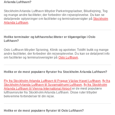
Arlanda Lufthavn?
Stockholm Arlanda Lufthavn tilbyder Parkeringspladser, Biludlejning, Tog
og mange andre faciliteter, der forbedrer din rejseoplevelse. Du kan se
detaljerede oplysninger om faciliteter og terminaloversigter på
Stockholm
Arlanda Lufthavn
.
Hvilke terminaler og lufthavnsfaciliteter er tilgængelige i Oslo
Lufthavn?
Oslo Lufthavn tilbyder Spisning, Klinik og apoteker, Toldfri butik og mange
andre faciliteter, der forbedrer din rejseoplevelse. Du kan se detaljeret info
om faciliteter og terminaloversigter på
Oslo Lufthavn
.
Hvilke er de mest populære flyruter fra Stockholm Arlanda Lufthavn?
fly fra Stockholm Arlanda Lufthavn til Prague Václav Havel Lufthavn
,
fly fra
Stockholm Arlanda Lufthavn til Suvarnabhumi Lufthavn
,
fly fra Stockholm
Arlanda Lufthavn til Vienna International Airport
er de mest populære
lufthavnsruter fra Stockholm Arlanda Lufthavn. Disse ruter tilbyder
bekvemme forbindelser til din rejse.
Hvilke er de mest populære flyruter til Oslo Lufthavn?