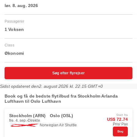
lør. 8. aug. 2026
Passagerer
1 Voksen
Class
Økonomi
Søg efter flyrejser
Sidst opdateret den
2. august 2026 kl. 22.15 GMT+0
Book og få de bedste flytilbud fra Stockholm Arlanda
Lufthavn til Oslo Lufthavn
Stockholm (ARN)
Oslo (OSL)
Start fra
US$ 72.74
fre. 4. sep.
Direkte
Pris/ Pax
Norwegian Air Shuttle
Bog