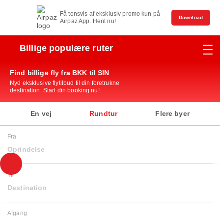
Få tonsvis af eksklusiv promo kun på
Download
Airpaz App. Hent nu!
Billige populære ruter
Find billige fly fra BKK til SIN
Nyd eksklusive flytilbud til din foretrukne
destination. Start din booking nu!
En vej
Rundtur
Flere byer
Fra
Oprindelse
Til
Destination
Afgang