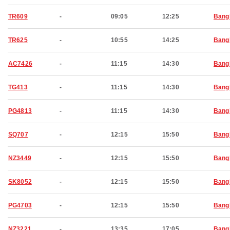
TR609
-
09:05
12:25
Bang
TR625
-
10:55
14:25
Bang
AC7426
-
11:15
14:30
Bang
TG413
-
11:15
14:30
Bang
PG4813
-
11:15
14:30
Bang
SQ707
-
12:15
15:50
Bang
NZ3449
-
12:15
15:50
Bang
SK8052
-
12:15
15:50
Bang
PG4703
-
12:15
15:50
Bang
NZ3221
-
13:35
17:05
Bang