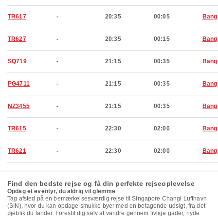
TR617
-
20:35
00:05
Bang
TR627
-
20:35
00:15
Bang
SQ719
-
21:15
00:35
Bang
PG4711
-
21:15
00:35
Bang
NZ3455
-
21:15
00:35
Bang
TR615
-
22:30
02:00
Bang
TR621
-
22:30
02:00
Bang
Find den bedste rejse og få din perfekte rejseoplevelse
Opdag et eventyr, du aldrig vil glemme
Tag afsted på en bemærkelsesværdig rejse til Singapore Changi Lufthavn
(SIN), hvor du kan opdage smukke byer med en betagende udsigt, fra det
øjeblik du lander. Forestil dig selv at vandre gennem livlige gader, nyde