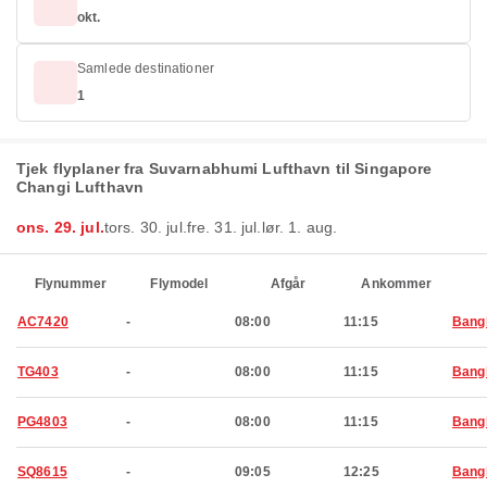
okt.
Samlede destinationer
1
Tjek flyplaner fra Suvarnabhumi Lufthavn til Singapore
Changi Lufthavn
ons. 29. jul.
tors. 30. jul.
fre. 31. jul.
lør. 1. aug.
Flynummer
Flymodel
Afgår
Ankommer
AC7420
-
08:00
11:15
Bang
TG403
-
08:00
11:15
Bang
PG4803
-
08:00
11:15
Bang
SQ8615
-
09:05
12:25
Bang