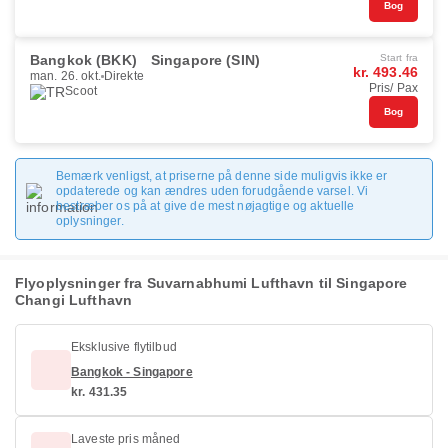
Bog
Bangkok (BKK)
Singapore (SIN)
Start fra
kr. 493.46
man. 26. okt.
Direkte
Pris/ Pax
Scoot
Bog
Bemærk venligst, at priserne på denne side muligvis ikke er
opdaterede og kan ændres uden forudgående varsel. Vi
bestræber os på at give de mest nøjagtige og aktuelle
oplysninger.
Flyoplysninger fra Suvarnabhumi Lufthavn til Singapore
Changi Lufthavn
Eksklusive flytilbud
Bangkok - Singapore
kr. 431.35
Laveste pris måned