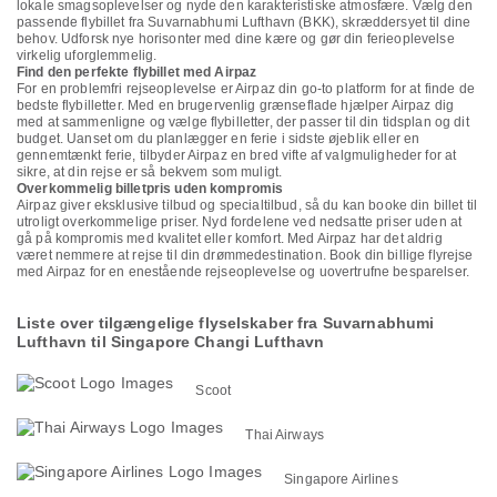
lokale smagsoplevelser og nyde den karakteristiske atmosfære. Vælg den
passende flybillet fra Suvarnabhumi Lufthavn (BKK), skræddersyet til dine
behov. Udforsk nye horisonter med dine kære og gør din ferieoplevelse
virkelig uforglemmelig.
Find den perfekte flybillet med Airpaz
For en problemfri rejseoplevelse er Airpaz din go-to platform for at finde de
bedste flybilletter. Med en brugervenlig grænseflade hjælper Airpaz dig
med at sammenligne og vælge flybilletter, der passer til din tidsplan og dit
budget. Uanset om du planlægger en ferie i sidste øjeblik eller en
gennemtænkt ferie, tilbyder Airpaz en bred vifte af valgmuligheder for at
sikre, at din rejse er så bekvem som muligt.
Overkommelig billetpris uden kompromis
Airpaz giver eksklusive tilbud og specialtilbud, så du kan booke din billet til
utroligt overkommelige priser. Nyd fordelene ved nedsatte priser uden at
gå på kompromis med kvalitet eller komfort. Med Airpaz har det aldrig
været nemmere at rejse til din drømmedestination. Book din billige flyrejse
med Airpaz for en enestående rejseoplevelse og uovertrufne besparelser.
Liste over tilgængelige flyselskaber fra Suvarnabhumi
Lufthavn til Singapore Changi Lufthavn
Scoot
Thai Airways
Singapore Airlines